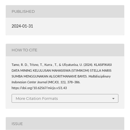
PUBLISHED
2024-01-31
HOW TO CITE
Tamo, R. D., Trisno, T., Kurra , T., & Uliyatunisa, U. (2024). KLASIFIKASI
DATA MINING KELULUSAN MAHASISWA (STIMIKOM) STELLA MARIS
SUMBA MENGGUNAKAN ALGORITMANAIVE BAYES.
Multidisciplinary
Indonesian Center Journal (MICJO)
,
1
(1), 378–386.
https://doi.org/10.62567/micjo.v1i1.43
More Citation Formats
ISSUE