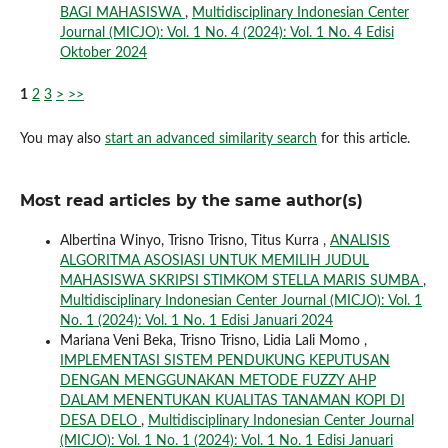
BAGI MAHASISWA
,
Multidisciplinary Indonesian Center
Journal (MICJO): Vol. 1 No. 4 (2024): Vol. 1 No. 4 Edisi
Oktober 2024
1
2
3
>
>>
You may also
start an advanced similarity search
for this article.
Most read articles by the same author(s)
Albertina Winyo, Trisno Trisno, Titus Kurra ,
ANALISIS
ALGORITMA ASOSIASI UNTUK MEMILIH JUDUL
MAHASISWA SKRIPSI STIMKOM STELLA MARIS SUMBA
,
Multidisciplinary Indonesian Center Journal (MICJO): Vol. 1
No. 1 (2024): Vol. 1 No. 1 Edisi Januari 2024
Mariana Veni Beka, Trisno Trisno, Lidia Lali Momo ,
IMPLEMENTASI SISTEM PENDUKUNG KEPUTUSAN
DENGAN MENGGUNAKAN METODE FUZZY AHP
DALAM MENENTUKAN KUALITAS TANAMAN KOPI DI
DESA DELO
,
Multidisciplinary Indonesian Center Journal
(MICJO): Vol. 1 No. 1 (2024): Vol. 1 No. 1 Edisi Januari