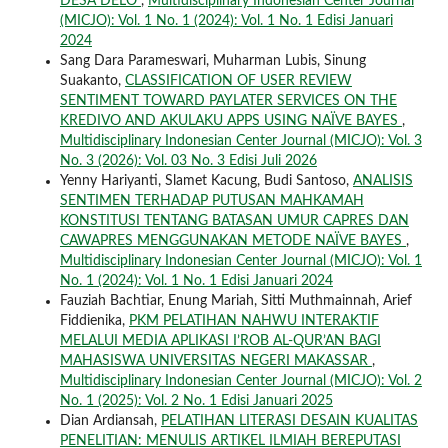
DESA DELO
,
Multidisciplinary Indonesian Center Journal
(MICJO): Vol. 1 No. 1 (2024): Vol. 1 No. 1 Edisi Januari
2024
Sang Dara Parameswari, Muharman Lubis, Sinung
Suakanto,
CLASSIFICATION OF USER REVIEW
SENTIMENT TOWARD PAYLATER SERVICES ON THE
KREDIVO AND AKULAKU APPS USING NAÏVE BAYES
,
Multidisciplinary Indonesian Center Journal (MICJO): Vol. 3
No. 3 (2026): Vol. 03 No. 3 Edisi Juli 2026
Yenny Hariyanti, Slamet Kacung, Budi Santoso,
ANALISIS
SENTIMEN TERHADAP PUTUSAN MAHKAMAH
KONSTITUSI TENTANG BATASAN UMUR CAPRES DAN
CAWAPRES MENGGUNAKAN METODE NAÏVE BAYES
,
Multidisciplinary Indonesian Center Journal (MICJO): Vol. 1
No. 1 (2024): Vol. 1 No. 1 Edisi Januari 2024
Fauziah Bachtiar, Enung Mariah, Sitti Muthmainnah, Arief
Fiddienika,
PKM PELATIHAN NAHWU INTERAKTIF
MELALUI MEDIA APLIKASI I’ROB AL-QUR’AN BAGI
MAHASISWA UNIVERSITAS NEGERI MAKASSAR
,
Multidisciplinary Indonesian Center Journal (MICJO): Vol. 2
No. 1 (2025): Vol. 2 No. 1 Edisi Januari 2025
Dian Ardiansah,
PELATIHAN LITERASI DESAIN KUALITAS
PENELITIAN: MENULIS ARTIKEL ILMIAH BEREPUTASI