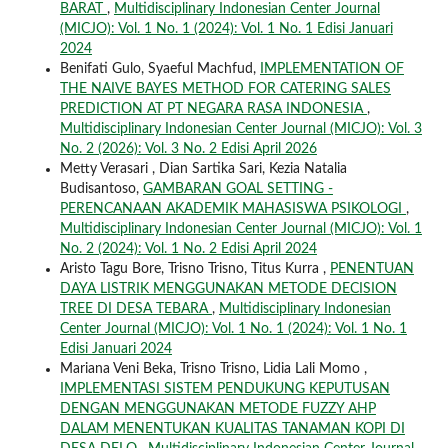
BARAT
,
Multidisciplinary Indonesian Center Journal
(MICJO): Vol. 1 No. 1 (2024): Vol. 1 No. 1 Edisi Januari
2024
Benifati Gulo, Syaeful Machfud,
IMPLEMENTATION OF
THE NAIVE BAYES METHOD FOR CATERING SALES
PREDICTION AT PT NEGARA RASA INDONESIA
,
Multidisciplinary Indonesian Center Journal (MICJO): Vol. 3
No. 2 (2026): Vol. 3 No. 2 Edisi April 2026
Metty Verasari , Dian Sartika Sari, Kezia Natalia
Budisantoso,
GAMBARAN GOAL SETTING -
PERENCANAAN AKADEMIK MAHASISWA PSIKOLOGI
,
Multidisciplinary Indonesian Center Journal (MICJO): Vol. 1
No. 2 (2024): Vol. 1 No. 2 Edisi April 2024
Aristo Tagu Bore, Trisno Trisno, Titus Kurra ,
PENENTUAN
DAYA LISTRIK MENGGUNAKAN METODE DECISION
TREE DI DESA TEBARA
,
Multidisciplinary Indonesian
Center Journal (MICJO): Vol. 1 No. 1 (2024): Vol. 1 No. 1
Edisi Januari 2024
Mariana Veni Beka, Trisno Trisno, Lidia Lali Momo ,
IMPLEMENTASI SISTEM PENDUKUNG KEPUTUSAN
DENGAN MENGGUNAKAN METODE FUZZY AHP
DALAM MENENTUKAN KUALITAS TANAMAN KOPI DI