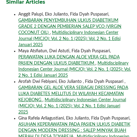
Similar Articles
Anggit Palupi, Eko Julianto, Fida Dyah Puspasari,
GAMBARAN PENYEMBUHAN ULKUS DIABETIKUM
GRADE 2 DENGAN PEMBERIAN SALEP VCO (VIRGIN
COCONUT OIL)
,
Multidisciplinary Indonesian Center
Journal (MICJO): Vol. 2 No. 1 (2025): Vol. 2 No. 1 Edisi
Januari 2025
Maya Atsfiatun, Dwi Astuti, Fida Dyah Puspasari,
PERAWATAN LUKA DENGAN ALOE VERA GEL PADA
PASIEN DENGAN ULKUS DIABETIKUM
,
Multidisciplinary
Indonesian Center Journal (MICJO): Vol. 2 No. 1 (2025): Vol.
2 No. 1 Edisi Januari 2025
Arofah Dwi Febiyani, Eko Julianto , Fida Dyah Puspasari ,
GAMBARAN GEL ALOE VERA SEBAGAI DRESSING PADA
LUKA DIABETES MELLITUS DI WILAYAH KECAMATAN
KEJOBONG
,
Multidisciplinary Indonesian Center Journal
(MICJO): Vol. 2 No. 1 (2025): Vol. 2 No. 1 Edisi Januari
2025
Gina Rafela Arliagustiani, Eko Julianto, Fida Dyah Puspasari,
ASUHAN KEPERAWATAN PADA PASIEN ULKUS DIABETIK
DENGAN MODERN DRESSING : SALEP MINYAK BUAH
MERAH DI DESA TOYAREJA
,
Multidisciplinary Indonesian