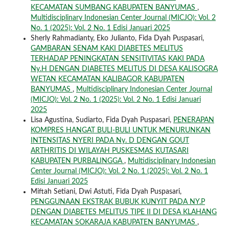
KECAMATAN SUMBANG KABUPATEN BANYUMAS
,
Multidisciplinary Indonesian Center Journal (MICJO): Vol. 2
No. 1 (2025): Vol. 2 No. 1 Edisi Januari 2025
Sherly Rahmadianty, Eko Julianto, Fida Dyah Puspasari,
GAMBARAN SENAM KAKI DIABETES MELITUS
TERHADAP PENINGKATAN SENSITIVITAS KAKI PADA
Ny.H DENGAN DIABETES MELITUS DI DESA KALISOGRA
WETAN KECAMATAN KALIBAGOR KABUPATEN
BANYUMAS
,
Multidisciplinary Indonesian Center Journal
(MICJO): Vol. 2 No. 1 (2025): Vol. 2 No. 1 Edisi Januari
2025
Lisa Agustina, Sudiarto, Fida Dyah Puspasari,
PENERAPAN
KOMPRES HANGAT BULI-BULI UNTUK MENURUNKAN
INTENSITAS NYERI PADA Ny. D DENGAN GOUT
ARTHRITIS DI WILAYAH PUSKESMAS KUTASARI
KABUPATEN PURBALINGGA
,
Multidisciplinary Indonesian
Center Journal (MICJO): Vol. 2 No. 1 (2025): Vol. 2 No. 1
Edisi Januari 2025
Miftah Setiani, Dwi Astuti, Fida Dyah Puspasari,
PENGGUNAAN EKSTRAK BUBUK KUNYIT PADA NY.P
DENGAN DIABETES MELITUS TIPE II DI DESA KLAHANG
KECAMATAN SOKARAJA KABUPATEN BANYUMAS
,