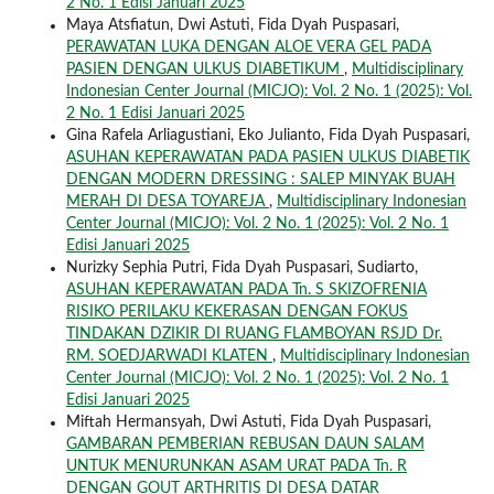
2 No. 1 Edisi Januari 2025
Maya Atsfiatun, Dwi Astuti, Fida Dyah Puspasari,
PERAWATAN LUKA DENGAN ALOE VERA GEL PADA
PASIEN DENGAN ULKUS DIABETIKUM
,
Multidisciplinary
Indonesian Center Journal (MICJO): Vol. 2 No. 1 (2025): Vol.
2 No. 1 Edisi Januari 2025
Gina Rafela Arliagustiani, Eko Julianto, Fida Dyah Puspasari,
ASUHAN KEPERAWATAN PADA PASIEN ULKUS DIABETIK
DENGAN MODERN DRESSING : SALEP MINYAK BUAH
MERAH DI DESA TOYAREJA
,
Multidisciplinary Indonesian
Center Journal (MICJO): Vol. 2 No. 1 (2025): Vol. 2 No. 1
Edisi Januari 2025
Nurizky Sephia Putri, Fida Dyah Puspasari, Sudiarto,
ASUHAN KEPERAWATAN PADA Tn. S SKIZOFRENIA
RISIKO PERILAKU KEKERASAN DENGAN FOKUS
TINDAKAN DZIKIR DI RUANG FLAMBOYAN RSJD Dr.
RM. SOEDJARWADI KLATEN
,
Multidisciplinary Indonesian
Center Journal (MICJO): Vol. 2 No. 1 (2025): Vol. 2 No. 1
Edisi Januari 2025
Miftah Hermansyah, Dwi Astuti, Fida Dyah Puspasari,
GAMBARAN PEMBERIAN REBUSAN DAUN SALAM
UNTUK MENURUNKAN ASAM URAT PADA Tn. R
DENGAN GOUT ARTHRITIS DI DESA DATAR