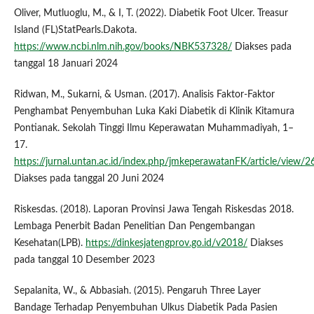
Oliver, Mutluoglu, M., & I, T. (2022). Diabetik Foot Ulcer. Treasur
Island (FL)StatPearls.Dakota.
https://www.ncbi.nlm.nih.gov/books/NBK537328/
Diakses pada
tanggal 18 Januari 2024
Ridwan, M., Sukarni, & Usman. (2017). Analisis Faktor-Faktor
Penghambat Penyembuhan Luka Kaki Diabetik di Klinik Kitamura
Pontianak. Sekolah Tinggi Ilmu Keperawatan Muhammadiyah, 1–
17.
https://jurnal.untan.ac.id/index.php/jmkeperawatanFK/article/view/
Diakses pada tanggal 20 Juni 2024
Riskesdas. (2018). Laporan Provinsi Jawa Tengah Riskesdas 2018.
Lembaga Penerbit Badan Penelitian Dan Pengembangan
Kesehatan(LPB).
https://dinkesjatengprov.go.id/v2018/
Diakses
pada tanggal 10 Desember 2023
Sepalanita, W., & Abbasiah. (2015). Pengaruh Three Layer
Bandage Terhadap Penyembuhan Ulkus Diabetik Pada Pasien