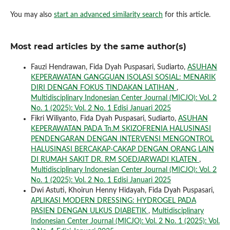
You may also
start an advanced similarity search
for this article.
Most read articles by the same author(s)
Fauzi Hendrawan, Fida Dyah Puspasari, Sudiarto,
ASUHAN
KEPERAWATAN GANGGUAN ISOLASI SOSIAL: MENARIK
DIRI DENGAN FOKUS TINDAKAN LATIHAN
,
Multidisciplinary Indonesian Center Journal (MICJO): Vol. 2
No. 1 (2025): Vol. 2 No. 1 Edisi Januari 2025
Fikri Wiliyanto, Fida Dyah Puspasari, Sudiarto,
ASUHAN
KEPERAWATAN PADA Tn.M SKIZOFRENIA HALUSINASI
PENDENGARAN DENGAN INTERVENSI MENGONTROL
HALUSINASI BERCAKAP-CAKAP DENGAN ORANG LAIN
DI RUMAH SAKIT DR. RM SOEDJARWADI KLATEN
,
Multidisciplinary Indonesian Center Journal (MICJO): Vol. 2
No. 1 (2025): Vol. 2 No. 1 Edisi Januari 2025
Dwi Astuti, Khoirun Henny Hidayah, Fida Dyah Puspasari,
APLIKASI MODERN DRESSING: HYDROGEL PADA
PASIEN DENGAN ULKUS DIABETIK
,
Multidisciplinary
Indonesian Center Journal (MICJO): Vol. 2 No. 1 (2025): Vol.