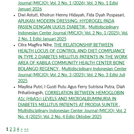
Journal (MICJO): Vol. 3 No. 1 (2026): Vol. 3 No. 1 Edisi
Januari 2026
Dwi Astuti, Khoirun Henny Hidayah, Fida Dyah Puspasari,
APLIKASI MODERN DRESSING: HYDROGEL PADA
PASIEN DENGAN ULKUS DIABETIK
,
Multidisciplinary
Indonesian Center Journal (MICJO): Vol. 2 No. 1 (2025): Vol.
2 No. 1 Edisi Januari 2025
Citra Magfira Nihe,
THE RELATIONSHIP BETWEEN
HEALTH LOCUS OF CONTROL AND DIET COMPLIANCE
IN TYPE 2 DIABETES MELLITUS PATIENTS IN THE WORK
AREA OF KABILA COMMUNITY HEALTH CENTER BONE
BOLANGO REGENCY
,
Multidisciplinary Indonesian Center
Journal (MICJO): Vol. 2 No. 3 (2025): Vol. 2 No. 3 Edisi Juli
2025
Maylina Putri, I Gusti Putu Agus Ferry Sutrisna Putra, Diah
Prihatiningsih,
CORRELATION BETWEEN HEMOGLOBIN
A1c (HbA1c) LEVELS AND MICROALBUMINURIA IN
DIABETES MELLITUS PATIENTS AT PRODIA SUNTER
,
Multidisciplinary Indonesian Center Journal (MICJO): Vol. 2
No. 4 (2025): Vol. 2 No. 4 Edisi Oktober 2025
1
2
3
4
>
>>