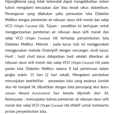
Hiperglikemia yang tidak terkendali dapat mengakibatkan sistem
tubuh mengalami kerusakan dan bisa teradi ulkus diabetikum.
Penanganan yang dilakukan yaitu perawatan luka Diabetes
Mellitus dengan pemberian air rebusan daun sirih merah dan salep
VCO (
Virgin Coconut Oil
). Tujuan : penelitian ini bertujuan untuk
menggambarkan pemberian air rebusan daun sirih merah dan
salep VCO (
Virgin Coconut Oil
) terhadap penyembuhan luka
Diabetes Mellitus. Metode : pada karya tulis ini menggunakan
menggunakan metode Deskriptif dengan rancangan studi kasus.
Hasil : hasil studi kasus didapatkan hasil setelah diberikan air
rebusan daun sirih merah dan salep VCO (
Virgin Coconut Oil
) pada
pasien luka Diabetes Mellitus selama 8 kali pertemuan dalam
jangka waktu 15 hari (2 hari sekali). Mengalami perubahan
menunjukan keefektifan perawatan luka yang awalnya Jumlah
skor 46 menjadi 34, dibuktikan dengan data penunjang skor
Bates
Jansen Wound Assessment Tool
berada dijumlah skor 34.
Kesimpulan : menunjukan bahwa pemberian air rebusan daun sirih
merah dan salep VCO (
Virgin Coconut Oil
) efektif untuk membantu
proses penyembuhan luka.