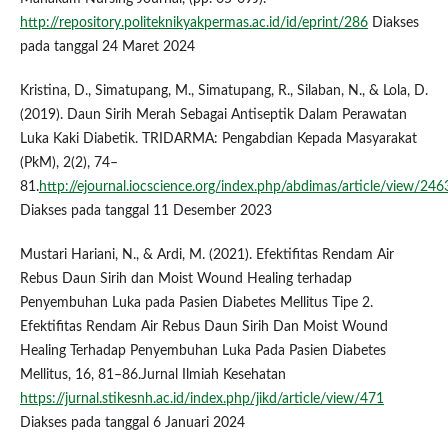
http://repository.politeknikyakpermas.ac.id/id/eprint/286
Diakses
pada tanggal 24 Maret 2024
Kristina, D., Simatupang, M., Simatupang, R., Silaban, N., & Lola, D.
(2019). Daun Sirih Merah Sebagai Antiseptik Dalam Perawatan
Luka Kaki Diabetik. TRIDARMA: Pengabdian Kepada Masyarakat
(PkM), 2(2), 74–
81.
http://ejournal.iocscience.org/index.php/abdimas/article/view/246
Diakses pada tanggal 11 Desember 2023
Mustari Hariani, N., & Ardi, M. (2021). Efektifitas Rendam Air
Rebus Daun Sirih dan Moist Wound Healing terhadap
Penyembuhan Luka pada Pasien Diabetes Mellitus Tipe 2.
Efektifitas Rendam Air Rebus Daun Sirih Dan Moist Wound
Healing Terhadap Penyembuhan Luka Pada Pasien Diabetes
Mellitus, 16, 81–86.Jurnal Ilmiah Kesehatan
https://jurnal.stikesnh.ac.id/index.php/jikd/article/view/471
Diakses pada tanggal 6 Januari 2024