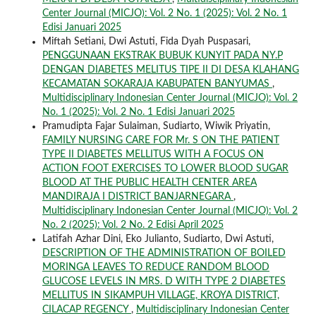
Center Journal (MICJO): Vol. 2 No. 1 (2025): Vol. 2 No. 1
Edisi Januari 2025
Miftah Setiani, Dwi Astuti, Fida Dyah Puspasari,
PENGGUNAAN EKSTRAK BUBUK KUNYIT PADA NY.P
DENGAN DIABETES MELITUS TIPE II DI DESA KLAHANG
KECAMATAN SOKARAJA KABUPATEN BANYUMAS
,
Multidisciplinary Indonesian Center Journal (MICJO): Vol. 2
No. 1 (2025): Vol. 2 No. 1 Edisi Januari 2025
Pramudipta Fajar Sulaiman, Sudiarto, Wiwik Priyatin,
FAMILY NURSING CARE FOR Mr. S ON THE PATIENT
TYPE II DIABETES MELLITUS WITH A FOCUS ON
ACTION FOOT EXERCISES TO LOWER BLOOD SUGAR
BLOOD AT THE PUBLIC HEALTH CENTER AREA
MANDIRAJA I DISTRICT BANJARNEGARA
,
Multidisciplinary Indonesian Center Journal (MICJO): Vol. 2
No. 2 (2025): Vol. 2 No. 2 Edisi April 2025
Latifah Azhar Dini, Eko Julianto, Sudiarto, Dwi Astuti,
DESCRIPTION OF THE ADMINISTRATION OF BOILED
MORINGA LEAVES TO REDUCE RANDOM BLOOD
GLUCOSE LEVELS IN MRS. D WITH TYPE 2 DIABETES
MELLITUS IN SIKAMPUH VILLAGE, KROYA DISTRICT,
CILACAP REGENCY
,
Multidisciplinary Indonesian Center