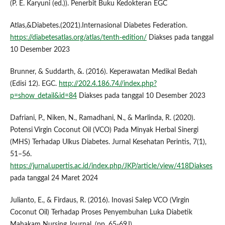
(P. E. Karyuni (ed.)). Penerbit Buku Kedokteran EGC
Atlas,&Diabetes.(2021).Internasional Diabetes Federation.
https://diabetesatlas.org/atlas/tenth-edition/
Diakses pada tanggal
10 Desember 2023
Brunner, & Suddarth, &. (2016). Keperawatan Medikal Bedah
(Edisi 12). EGC.
http://202.4.186.74//index.php?
p=show_detail&id=84
Diakses pada tanggal 10 Desember 2023
Dafriani, P., Niken, N., Ramadhani, N., & Marlinda, R. (2020).
Potensi Virgin Coconut Oil (VCO) Pada Minyak Herbal Sinergi
(MHS) Terhadap Ulkus Diabetes. Jurnal Kesehatan Perintis, 7(1),
51–56.
https://jurnal.upertis.ac.id/index.php/JKP/article/view/418Diakses
pada tanggal 24 Maret 2024
Julianto, E., & Firdaus, R. (2016). Inovasi Salep VCO (Virgin
Coconut Oil) Terhadap Proses Penyembuhan Luka Diabetik
Mahakam Nursing Journal, (pp. 65-69J).