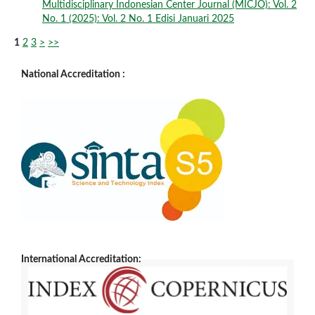
Multidisciplinary Indonesian Center Journal (MICJO): Vol. 2
No. 1 (2025): Vol. 2 No. 1 Edisi Januari 2025
1
2
3
>
>>
National Accreditation :
International Accreditation: