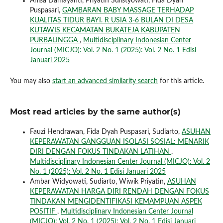
Anisa Damayanti, Priyatin Sulistyowati, Fida Dyah
Puspasari,
GAMBARAN BABY MASSAGE TERHADAP
KUALITAS TIDUR BAYI. R USIA 3-6 BULAN DI DESA
KUTAWIS KECAMATAN BUKATEJA KABUPATEN
PURBALINGGA
,
Multidisciplinary Indonesian Center
Journal (MICJO): Vol. 2 No. 1 (2025): Vol. 2 No. 1 Edisi
Januari 2025
You may also
start an advanced similarity search
for this article.
Most read articles by the same author(s)
Fauzi Hendrawan, Fida Dyah Puspasari, Sudiarto,
ASUHAN
KEPERAWATAN GANGGUAN ISOLASI SOSIAL: MENARIK
DIRI DENGAN FOKUS TINDAKAN LATIHAN
,
Multidisciplinary Indonesian Center Journal (MICJO): Vol. 2
No. 1 (2025): Vol. 2 No. 1 Edisi Januari 2025
Ambar Widyowati, Sudiarto, Wiwik Priyatin,
ASUHAN
KEPERAWATAN HARGA DIRI RENDAH DENGAN FOKUS
TINDAKAN MENGIDENTIFIKASI KEMAMPUAN ASPEK
POSITIF
,
Multidisciplinary Indonesian Center Journal
(MICJO): Vol. 2 No. 1 (2025): Vol. 2 No. 1 Edisi Januari