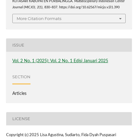
KUTASARI KABUPATEN PURBALINGGA.
Multidisciplinary Indonesian Center
Journal (MICJO)
,
2
(1), 830–837. https://doi.org/10.62567/micjo.v2i1.390
More Citation Formats
ISSUE
Vol. 2 No. 1 (2025): Vol. 2 No. 1 Edisi Januari 2025
SECTION
Articles
LICENSE
Copyright (c) 2025 Lisa Agustina, Sudiarto, Fida Dyah Puspasari