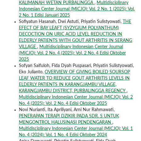
KALIMANAH WETAN PURBALINGGA
,
Multidisciplinary
Indonesian Center Journal (MICJO): Vol. 2 No. 1 (2025): Vol.
2 No. 1 Edisi Januari 2025
Sofiyatun Hasanah, Dwi Astuti, Priyatin Sulistyowati,
THE
EFECT OF BAY LEAFT (SYZYGIUM POLYANTHUM)
DECOCTION ON URIC ACID LEVEL REDUCTION IN
ELDERLY PATIENTS WITH GOUT ARTHRITIS IN SERANG
VILLAGE
,
Multidisciplinary Indonesian Center Journal
(MICJO): Vol. 2 No. 4 (2025): Vol. 2 No. 4 Edisi Oktober
2025
Sofyan Saifuloh, Fida Dyah Puspasari, Priyatin Sulistyowati,
Eko Julianto,
OVERVIEW OF GIVING BOILED SOURSOP
LEAF WATER TO REDUCE GOUT ARTHRITIS LEVELS IN
ELDERLY PATIENTS IN KARANGJAMBU VILLAGE,
KARANGJAMBU DISTRICT, PURBALINGGA REGENCY
,
Multidisciplinary Indonesian Center Journal (MICJO): Vol. 2
No. 4 (2025): Vol. 2 No. 4 Edisi Oktober 2025
Novi Nurianti, Ita Apriliyani, Arni Nur Rahmawati,
PENERAPAN TERAPI DZIKIR PADA SDR. S UNTUK
MENGONTROL HALUSINASI PENDENGARAN
,
Multidisciplinary Indonesian Center Journal (MICJO): Vol. 1
No. 4 (2024): Vol. 1 No. 4 Edisi Oktober 2024