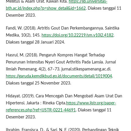
Mellitus & Asam Urat. Kawan Kita.
https://lib.universitas-
bth.ac.id/index.php?p=show_detail&id=1662
. Diakses tanggal 11
Desember 2023.
Fandi, W. (2018). Artritis Gout Dan Perkembangannya. Saintika
Medika, 10(2), 145.
https://doi.org/10.22219/sm.v10i2.4182
.
Diakses tanggal 28 Januari 2024.
Hasrul, M. (2018). Pengaruh Kompres Hangat Terhadap
Penurunan Intensitas Nyeri Gout Arthritis Pada Lansia. Jurnal
Ilmiah Pemenang, 4(2), 67–73. jurnal.stikespamenang.ac.di.
https://garuda.kemdikbud.go.id/documents/detail/1019004
.
Diakses tanggal 25 November 2023.
Hidayat. (2019). Cara Mencegah Dan Mengobati Asam Urat Dan
Hipertensi. Jakarta : Rineka Cipta.
https://www.ijstr.org/paper-
references.php?ref=IJSTR-0221-44691
. Diakses tanggal 11
Desember 2023.
Ibrahim, Fransisca, D., & Sari, N. F. (2020). Perbandingan Teknik