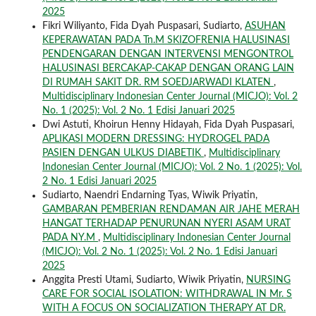
2025
Fikri Wiliyanto, Fida Dyah Puspasari, Sudiarto,
ASUHAN
KEPERAWATAN PADA Tn.M SKIZOFRENIA HALUSINASI
PENDENGARAN DENGAN INTERVENSI MENGONTROL
HALUSINASI BERCAKAP-CAKAP DENGAN ORANG LAIN
DI RUMAH SAKIT DR. RM SOEDJARWADI KLATEN
,
Multidisciplinary Indonesian Center Journal (MICJO): Vol. 2
No. 1 (2025): Vol. 2 No. 1 Edisi Januari 2025
Dwi Astuti, Khoirun Henny Hidayah, Fida Dyah Puspasari,
APLIKASI MODERN DRESSING: HYDROGEL PADA
PASIEN DENGAN ULKUS DIABETIK
,
Multidisciplinary
Indonesian Center Journal (MICJO): Vol. 2 No. 1 (2025): Vol.
2 No. 1 Edisi Januari 2025
Sudiarto, Naendri Endarning Tyas, Wiwik Priyatin,
GAMBARAN PEMBERIAN RENDAMAN AIR JAHE MERAH
HANGAT TERHADAP PENURUNAN NYERI ASAM URAT
PADA NY.M
,
Multidisciplinary Indonesian Center Journal
(MICJO): Vol. 2 No. 1 (2025): Vol. 2 No. 1 Edisi Januari
2025
Anggita Presti Utami, Sudiarto, Wiwik Priyatin,
NURSING
CARE FOR SOCIAL ISOLATION: WITHDRAWAL IN Mr. S
WITH A FOCUS ON SOCIALIZATION THERAPY AT DR.