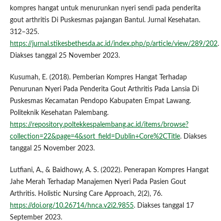
kompres hangat untuk menurunkan nyeri sendi pada penderita
gout arthritis Di Puskesmas pajangan Bantul. Jurnal Kesehatan.
312–325.
https://jurnal.stikesbethesda.ac.id/index.php/p/article/view/289/202
.
Diakses tanggal 25 November 2023.
Kusumah, E. (2018). Pemberian Kompres Hangat Terhadap
Penurunan Nyeri Pada Penderita Gout Arthritis Pada Lansia Di
Puskesmas Kecamatan Pendopo Kabupaten Empat Lawang.
Politeknik Kesehatan Palembang.
https://repository.poltekkespalembang.ac.id/items/browse?
collection=22&page=4&sort_field=Dublin+Core%2CTitle
. Diakses
tanggal 25 November 2023.
Lutfiani, A., & Baidhowy, A. S. (2022). Penerapan Kompres Hangat
Jahe Merah Terhadap Manajemen Nyeri Pada Pasien Gout
Arthritis. Holistic Nursing Care Approach, 2(2), 76.
https://doi.org/10.26714/hnca.v2i2.9855
. Diakses tanggal 17
September 2023.