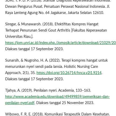
SDKI, T. P. D. P. (2018). Standar Diagnosis Keperawatan Indonesia.
Dewan Pengurus Pusat. Persatuan Perawat Nasional Indonesia. Jl.
Raya Lenteng Agung No. 64 Jagakarse, Jakarta Selatan 12610.
Siregar, & Munawaroh. (2018). Efektifitas Kompres Hangat
Terhapat Penurunan Sendi Gout Arthritis [Fakultas Keperawatan
Universitas Riau,].
https://jom.unri.ac.id/index.php./Jompsik/article/download/21029/2
Diakses tanggal 17 September 2023.
Sunarsih, & Nugroho, H. A. (2022). Terapi kompres hangat untuk
menurunkan nyeri sendi pada lansia. Holistic Nursing Care
Approach, 2(1), 35.
https://doi.org/10.26714/hnca.v2i1.9214
.
Diakses tanggal 17 September 2023.
Tjahya, A. (2019). Penilaian nyeri. Academia, 133–163.
http://www.academia.edu/download/49499859/pemeriksan-dan-
penilaian-nyeri.pdf
. Diakses tanggal 25 November 2023.
Wibowo, F. R. E. (2018). Komunikasi Terapeutik Dalam Kesehatan.