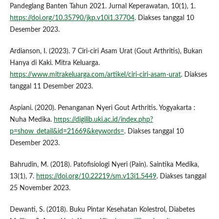
Pandeglang Banten Tahun 2021. Jurnal Keperawatan, 10(1), 1.
https://doi.org/10.35790/jkp.v10i1.37704
. Diakses tanggal 10
Desember 2023.
Ardianson, I. (2023). 7 Ciri-ciri Asam Urat (Gout Arthritis), Bukan
Hanya di Kaki. Mitra Keluarga.
https://www.mitrakeluarga.com/artikel/ciri-ciri-asam-urat
. Diakses
tanggal 11 Desember 2023.
Aspiani. (2020). Penanganan Nyeri Gout Arthritis. Yogyakarta :
Nuha Medika.
https://digilib.uki.ac.id/index.php?
p=show_detail&id=21669&keywords=
. Diakses tanggal 10
Desember 2023.
Bahrudin, M. (2018). Patofisiologi Nyeri (Pain). Saintika Medika,
13(1), 7.
https://doi.org/10.22219/sm.v13i1.5449
. Diakses tanggal
25 November 2023.
Dewanti, S. (2018). Buku Pintar Kesehatan Kolestrol, Diabetes