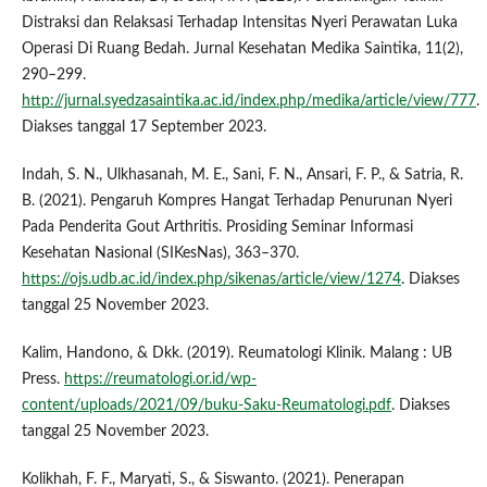
Distraksi dan Relaksasi Terhadap Intensitas Nyeri Perawatan Luka
Operasi Di Ruang Bedah. Jurnal Kesehatan Medika Saintika, 11(2),
290–299.
http://jurnal.syedzasaintika.ac.id/index.php/medika/article/view/777
.
Diakses tanggal 17 September 2023.
Indah, S. N., Ulkhasanah, M. E., Sani, F. N., Ansari, F. P., & Satria, R.
B. (2021). Pengaruh Kompres Hangat Terhadap Penurunan Nyeri
Pada Penderita Gout Arthritis. Prosiding Seminar Informasi
Kesehatan Nasional (SIKesNas), 363–370.
https://ojs.udb.ac.id/index.php/sikenas/article/view/1274
. Diakses
tanggal 25 November 2023.
Kalim, Handono, & Dkk. (2019). Reumatologi Klinik. Malang : UB
Press.
https://reumatologi.or.id/wp-
content/uploads/2021/09/buku-Saku-Reumatologi.pdf
. Diakses
tanggal 25 November 2023.
Kolikhah, F. F., Maryati, S., & Siswanto. (2021). Penerapan