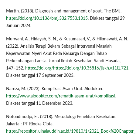
Martin. (2018). Diagnosis and management of gout. The BMJ.
https://doi.org/10.1136/bmj.332.7553.1315
. Diakses tanggal 29
Januari 2024.
Murwani, A., Hidayah, S. N., & Kusumasari, V., & Hikmawati, A. N.
(2022). Analisis Terapi Bekam Sebagai Intervensi Masalah
Keperawatan Nyeri Akut Pada Keluarga Dengan Tahap
Perkembangan Lansia. Jurnal Ilmiah Kesehatan Sandi Husada,
147–152.
https://doi.org/https://doi.org/10.35816/jiskh.v11i1.721
.
Diakses tanggal 17 September 2023.
Nareza, M. (2023). Komplikasi Asam Urat. Alodokter.
https://www.alodokter.com/rematik-asam-urat/komplikasi
.
Diakses tanggal 11 Desember 2023.
Notoadmodjo, E . (2018). Metodologi Penelitian Kesehatan.
Jakarta : PT Rineka Cipta.
https://repositori.uinalauddin.ac.id/19810/1/2021_Book%20Chapte