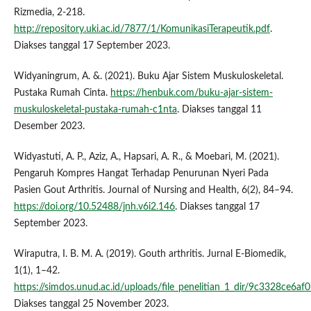
Rizmedia, 2-218.
http://repository.uki.ac.id/7877/1/KomunikasiTerapeutik.pdf
.
Diakses tanggal 17 September 2023.
Widyaningrum, A. &. (2021). Buku Ajar Sistem Muskuloskeletal.
Pustaka Rumah Cinta.
https://henbuk.com/buku-ajar-sistem-
muskuloskeletal-pustaka-rumah-c1nta
. Diakses tanggal 11
Desember 2023.
Widyastuti, A. P., Aziz, A., Hapsari, A. R., & Moebari, M. (2021).
Pengaruh Kompres Hangat Terhadap Penurunan Nyeri Pada
Pasien Gout Arthritis. Journal of Nursing and Health, 6(2), 84–94.
https://doi.org/10.52488/jnh.v6i2.146
. Diakses tanggal 17
September 2023.
Wiraputra, I. B. M. A. (2019). Gouth arthritis. Jurnal E-Biomedik,
1(1), 1–42.
https://simdos.unud.ac.id/uploads/file_penelitian_1_dir/9c3328ce6
Diakses tanggal 25 November 2023.