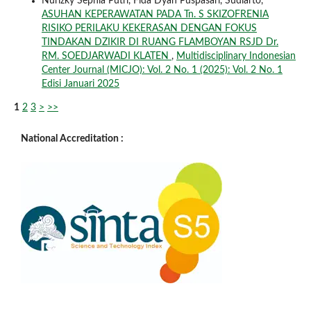
Nurizky Sephia Putri, Fida Dyah Puspasari, Sudiarto,
ASUHAN KEPERAWATAN PADA Tn. S SKIZOFRENIA
RISIKO PERILAKU KEKERASAN DENGAN FOKUS
TINDAKAN DZIKIR DI RUANG FLAMBOYAN RSJD Dr.
RM. SOEDJARWADI KLATEN
,
Multidisciplinary Indonesian
Center Journal (MICJO): Vol. 2 No. 1 (2025): Vol. 2 No. 1
Edisi Januari 2025
1
2
3
>
>>
National Accreditation :