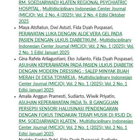
RM. SOEDJARWADI KLATEN REGIONAL PSYCHIATRIC
HOSPITAL
,
Multidisciplinary Indonesian Center Journal
(MICJO): Vol. 2 No. 4 (2025): Vol. 2 No. 4 Edisi Oktober
2025
Maya Atsfiatun, Dwi Astuti, Fida Dyah Puspasari,
PERAWATAN LUKA DENGAN ALOE VERA GEL PADA
PASIEN DENGAN ULKUS DIABETIKUM
,
Multidisciplinary
Indonesian Center Journal (MICJO): Vol. 2 No. 1 (2025): Vol.
2 No. 1 Edisi Januari 2025
Gina Rafela Arliagustiani, Eko Julianto, Fida Dyah Puspasari,
ASUHAN KEPERAWATAN PADA PASIEN ULKUS DIABETIK
DENGAN MODERN DRESSING : SALEP MINYAK BUAH
MERAH DI DESA TOYAREJA
,
Multidisciplinary Indonesian
Center Journal (MICJO): Vol. 2 No. 1 (2025): Vol. 2 No. 1
Edisi Januari 2025
Amalia Anggun Pramesti, Sudiarto, Wiwik Priyatin,
ASUHAN KEPERAWATAN PADA Tn. B GANGGUAN
PERSEPSI SENSORI HALUSINASI PENDENGARAN
DENGAN FOKUS TINDAKAN TERAPI MUSIK DI RSJD Dr.
RM. SOEDJARWADI KLATEN
,
Multidisciplinary Indonesian
Center Journal (MICJO): Vol. 2 No. 1 (2025): Vol. 2 No. 1
Edisi Januari 2025