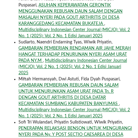
Puspasari,
ASUHAN KEPERAWATAN GERONTIK
MENGGUNAKAN REBUSAN DAUN SALAM DENGAN
MASALAH NYERI PADA GOUT ARTHRITIS DI DESA
KARANGGEDANG KECAMATAN BUKATEJA
,
Multidisciplinary Indonesian Center Journal (MICJO): Vol. 2
No. 1 (2025): Vol. 2 No. 1 Edisi Januari 2025
Sudiarto, Naendri Endarning Tyas, Wiwik Priyatin,
GAMBARAN PEMBERIAN RENDAMAN AIR JAHE MERAH
HANGAT TERHADAP PENURUNAN NYERI ASAM URAT
PADA NY.M
,
Multidisciplinary Indonesian Center Journal
(MICJO): Vol. 2 No. 1 (2025): Vol. 2 No. 1 Edisi Januari
2025
Miftah Hermansyah, Dwi Astuti, Fida Dyah Puspasari,
GAMBARAN PEMBERIAN REBUSAN DAUN SALAM
UNTUK MENURUNKAN ASAM URAT PADA Tn. R
DENGAN GOUT ARTHRITIS DI DESA DATAR
KECAMATAN SUMBANG KABUPATEN BANYUMAS
,
Multidisciplinary Indonesian Center Journal (MICJO): Vol. 2
No. 1 (2025): Vol. 2 No. 1 Edisi Januari 2025
Sofi Tri Wulandari, Priyatin Sulistiowati, Wiwik Priyatin,
PENERAPAN RELAKSASI BENSON UNTUK MENGURANGI
NYERI PADA Ny. Y POST SECTIO CAESAREA DI DESA