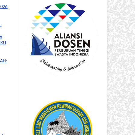
 2026
-
26
AKU
AH: