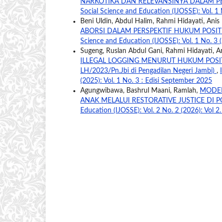
NARKOTIKA DAN RELEVANSINYA DALAM P
Social Science and Education (IJOSSE): Vol. 1 
Beni Uldin, Abdul Halim, Rahmi Hidayati, Anis
ABORSI DALAM PERSPEKTIF HUKUM POSIT
Science and Education (IJOSSE): Vol. 1 No. 3 (
Sugeng, Ruslan Abdul Gani, Rahmi Hidayati, A
ILLEGAL LOGGING MENURUT HUKUM POSITIF 
LH/2023/Pn.Jbi di Pengadilan Negeri Jambi)
,
(2025): Vol. 1 No. 3 : Edisi September 2025
Agungwibawa, Bashrul Maani, Ramlah,
MODEL
ANAK MELALUI RESTORATIVE JUSTICE DI 
Education (IJOSSE): Vol. 2 No. 2 (2026): Vol 2