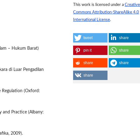
This work is licensed under a
Creative
Commons Attribution-ShareAlike 4.0
International License
.
tweet
share
slam – Hukum Barat)
pin it
share
share
share
kara di Luar Pengadilan
share
e Regulation (Oxford:
y and Practice (Albany:
fika, 2009).