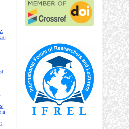
NA
cial
of
3
SI
isi
G