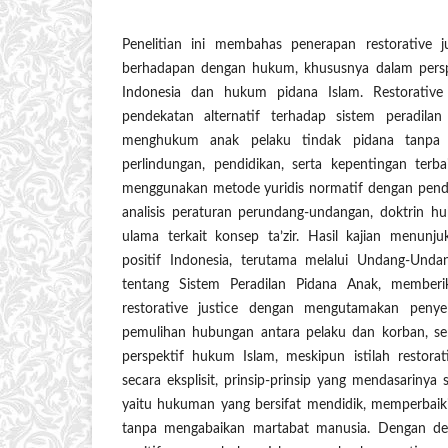
Penelitian ini membahas penerapan restorative 
berhadapan dengan hukum, khususnya dalam persp
Indonesia dan hukum pidana Islam. Restorative 
pendekatan alternatif terhadap sistem peradilan
menghukum anak pelaku tindak pidana tanpa
perlindungan, pendidikan, serta kepentingan terbai
menggunakan metode yuridis normatif dengan pende
analisis peraturan perundang-undangan, doktrin h
ulama terkait konsep ta’zir. Hasil kajian menu
positif Indonesia, terutama melalui Undang-U
tentang Sistem Peradilan Pidana Anak, member
restorative justice dengan mengutamakan penyel
pemulihan hubungan antara pelaku dan korban, sert
perspektif hukum Islam, meskipun istilah restorat
secara eksplisit, prinsip-prinsip yang mendasarinya 
yaitu hukuman yang bersifat mendidik, memperbaik
tanpa mengabaikan martabat manusia. Dengan de