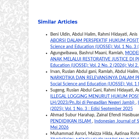
Similar Articles
Beni Uldin, Abdul Halim, Rahmi Hidayati, Anis
ABORSI DALAM PERSPEKTIF HUKUM POSIT
Science and Education (IJOSSE): Vol. 1 No. 3 (
Agungwibawa, Bashrul Maani, Ramlah,
MODEL
ANAK MELALUI RESTORATIVE JUSTICE DI 
Education (IJOSSE): Vol. 2 No. 2 (2026): Vol 2
Irvan, Ruslan Abdul gani, Ramlah, Abdul Halim
NARKOTIKA DAN RELEVANSINYA DALAM P
Social Science and Education (IJOSSE): Vol. 1 
Sugeng, Ruslan Abdul Gani, Rahmi Hidayati, A
ILLEGAL LOGGING MENURUT HUKUM POSITIF 
LH/2023/Pn.Jbi di Pengadilan Negeri Jambi)
,
(2025): Vol. 1 No. 3 : Edisi September 2025
Ahmad Subur Harahap, Zainal Efendi Hasibua
PENDIDIKAN ISLAM
,
Indonesian Journal of S
Mei 2026
Muhammad Asrori, Maizza Hilda, Aatinaa Ro