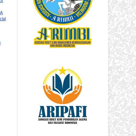
of
NA
cial
3