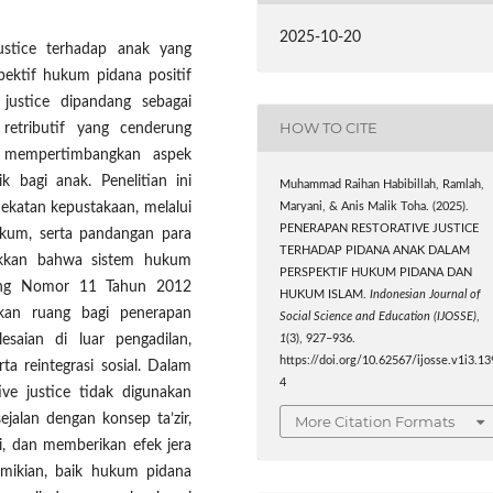
2025-10-20
justice terhadap anak yang
ektif hukum pidana positif
justice dipandang sebagai
HOW TO CITE
 retributif yang cenderung
 mempertimbangkan aspek
k bagi anak. Penelitian ini
Muhammad Raihan Habibillah, Ramlah,
katan kepustakaan, melalui
Maryani, & Anis Malik Toha. (2025).
PENERAPAN RESTORATIVE JUSTICE
ukum, serta pandangan para
TERHADAP PIDANA ANAK DALAM
njukkan bahwa sistem hukum
PERSPEKTIF HUKUM PIDANA DAN
ndang Nomor 11 Tahun 2012
HUKUM ISLAM.
Indonesian Journal of
ikan ruang bagi penerapan
Social Science and Education (IJOSSE)
,
esaian di luar pengadilan,
1
(3), 927–936.
https://doi.org/10.62567/ijosse.v1i3.13
a reintegrasi sosial. Dalam
4
ive justice tidak digunakan
sejalan dengan konsep ta’zir,
More Citation Formats
i, dan memberikan efek jera
mikian, baik hukum pidana