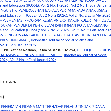
EKTUAL ISLAM DALAM KURIKULUM PESANTREN AL-ITQON, JAWA
e and Education (IJOSSE): Vol. 2 No. 1 (2026): Vol 2 No 1: Edisi Januari
LINGUISTIK: PEMEROLEHAN BAHASA PERTAMA PADA ANAK USIA 2
 and Education (IJOSSE): Vol. 2 No. 2 (2026): Vol 2. No. 2 Edisi Mei 2026
IMPLEMENTASI PROGRAM KEGIATAN EKSTRAKURIKULER TAHFIDZ AL
SURAH PENDEK DI KB-TK ISLAM RAIH IMPIAN KOTA TANGERANG
e and Education (IJOSSE): Vol. 2 No. 2 (2026): Vol 2. No. 2 Edisi Mei 20
N PENGGUNAAN GADGET TERHADAP KUALITAS TIDUR DAN PERIL
NPRES TINGGIMAE
,
Indonesian Journal of Social Science and
 No 1: Edisi Januari 2026
lda, Aatinaa Rohmah, Salma Salsabila, Silvi dwi,
THE FIQH OF RUKHS
I MAHASISWA DENGAN KONDISI MEDIS
,
Indonesian Journal of Social
2026): Vol 2 No 1: Edisi Januari 2026
his article.
s)
,
PENERAPAN PIDANA MATI TERHADAP PELAKU TINDAK PIDANA