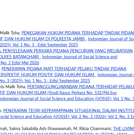
 Malik Toha,
PENEGAKAN HUKUM PIDANA TERHADAP TINDAK PIDA
IF DAN HUKUM ISLAM DI POLRESTA JAMBI
,
Indonesian Journal of So
2025): Vol. 1 No. 3 : Edisi September 2025
 PENYELESAIAN PERKARA PIDANA PENCURIAN YANG MELIBATKAN
POLRES BATANGHARI
,
Indonesian Journal of Social Science and
. No. 2 Edisi Mei 2026
,
PENERAPAN PIDANA MATI TERHADAP PELAKU TINDAK PIDANA
ERSPEKTIF HUKUM POSITIF DAN HUKUM ISLAM
,
Indonesian Journal 
No. 3 (2025): Vol. 1 No. 3 : Edisi September 2025
nis Malik Toha,
PERTANGGUNGJAWABAN PIDANA TERHADAP PELAKU
DAN HUKUM ISLAM (Studi Kasus Perkara No: 532/Pid.Sus
Indonesian Journal of Social Science and Education (IJOSSE): Vol. 1 No. 
n,
PENERAPAN TEORI KEPEMIMPINAN SITUASIONAL DALAM INSTITU
ocial Science and Education (IJOSSE): Vol. 2 No. 2 (2026): Vol 2. No. 2 Ed
hmah, Salma Salsabiila Ash-Shawwamah, M. Rikza Chammami,
THE LIVIN