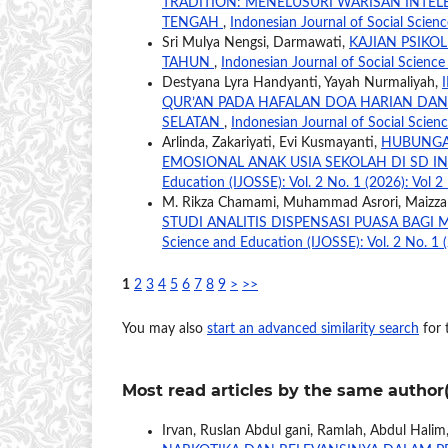
TRADITION: MENELUSURI WARISAN INTEL
TENGAH
,
Indonesian Journal of Social Scienc
Sri Mulya Nengsi, Darmawati,
KAJIAN PSIKO
TAHUN
,
Indonesian Journal of Social Science
Destyana Lyra Handyanti, Yayah Nurmaliyah,
QUR’AN PADA HAFALAN DOA HARIAN DAN 
SELATAN
,
Indonesian Journal of Social Scienc
Arlinda, Zakariyati, Evi Kusmayanti,
HUBUNGA
EMOSIONAL ANAK USIA SEKOLAH DI SD I
Education (IJOSSE): Vol. 2 No. 1 (2026): Vol 2
M. Rikza Chamami, Muhammad Asrori, Maizza Hi
STUDI ANALITIS DISPENSASI PUASA BAG
Science and Education (IJOSSE): Vol. 2 No. 1 (
1
2
3
4
5
6
7
8
9
>
>>
You may also
start an advanced similarity search
for t
Most read articles by the same author(
Irvan, Ruslan Abdul gani, Ramlah, Abdul Halim