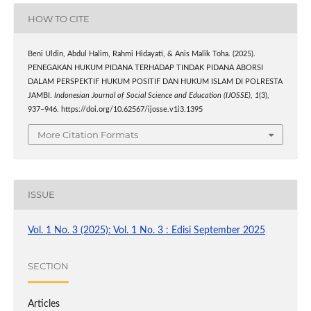
HOW TO CITE
Beni Uldin, Abdul Halim, Rahmi Hidayati, & Anis Malik Toha. (2025).
PENEGAKAN HUKUM PIDANA TERHADAP TINDAK PIDANA ABORSI
DALAM PERSPEKTIF HUKUM POSITIF DAN HUKUM ISLAM DI POLRESTA
JAMBI.
Indonesian Journal of Social Science and Education (IJOSSE)
,
1
(3),
937–946. https://doi.org/10.62567/ijosse.v1i3.1395
More Citation Formats
ISSUE
Vol. 1 No. 3 (2025): Vol. 1 No. 3 : Edisi September 2025
SECTION
Articles