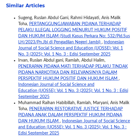
Similar Articles
Sugeng, Ruslan Abdul Gani, Rahmi Hidayati, Anis Malik
Toha,
PERTANGGUNGJAWABAN PIDANA TERHADAP
PELAKU ILLEGAL LOGGING MENURUT HUKUM POSITIF
DAN HUKUM ISLAM (Studi Kasus Perkara No: 532/Pid.Sus
LH/2023/Pn.Jbi di Pengadilan Negeri Jambi)
,
Indonesian
Journal of Social Science and Education (IJOSSE): Vol. 1
No. 3 (2025): Vol. 1 No. 3 : Edisi September 2025
Irvan, Ruslan Abdul gani, Ramlah, Abdul Halim,
PENERAPAN PIDANA MATI TERHADAP PELAKU TINDAK
PIDANA NARKOTIKA DAN RELEVANSINYA DALAM
PERSPEKTIF HUKUM POSITIF DAN HUKUM ISLAM
,
Indonesian Journal of Social Science and
Education (IJOSSE): Vol. 1 No. 3 (2025): Vol. 1 No. 3 : Edisi
September 2025
Muhammad Raihan Habibillah, Ramlah, Maryani, Anis Malik
Toha,
PENERAPAN RESTORATIVE JUSTICE TERHADAP
PIDANA ANAK DALAM PERSPEKTIF HUKUM PIDANA
DAN HUKUM ISLAM
,
Indonesian Journal of Social Science
and Education (IJOSSE): Vol. 1 No. 3 (2025): Vol. 1 No. 3 :
Edisi September 2025