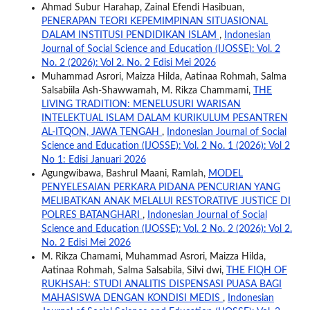
Ahmad Subur Harahap, Zainal Efendi Hasibuan,
PENERAPAN TEORI KEPEMIMPINAN SITUASIONAL
DALAM INSTITUSI PENDIDIKAN ISLAM
,
Indonesian
Journal of Social Science and Education (IJOSSE): Vol. 2
No. 2 (2026): Vol 2. No. 2 Edisi Mei 2026
Muhammad Asrori, Maizza Hilda, Aatinaa Rohmah, Salma
Salsabiila Ash-Shawwamah, M. Rikza Chammami,
THE
LIVING TRADITION: MENELUSURI WARISAN
INTELEKTUAL ISLAM DALAM KURIKULUM PESANTREN
AL-ITQON, JAWA TENGAH
,
Indonesian Journal of Social
Science and Education (IJOSSE): Vol. 2 No. 1 (2026): Vol 2
No 1: Edisi Januari 2026
Agungwibawa, Bashrul Maani, Ramlah,
MODEL
PENYELESAIAN PERKARA PIDANA PENCURIAN YANG
MELIBATKAN ANAK MELALUI RESTORATIVE JUSTICE DI
POLRES BATANGHARI
,
Indonesian Journal of Social
Science and Education (IJOSSE): Vol. 2 No. 2 (2026): Vol 2.
No. 2 Edisi Mei 2026
M. Rikza Chamami, Muhammad Asrori, Maizza Hilda,
Aatinaa Rohmah, Salma Salsabila, Silvi dwi,
THE FIQH OF
RUKHSAH: STUDI ANALITIS DISPENSASI PUASA BAGI
MAHASISWA DENGAN KONDISI MEDIS
,
Indonesian