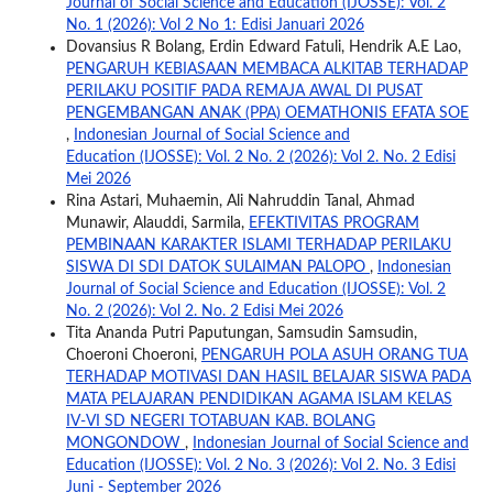
Journal of Social Science and Education (IJOSSE): Vol. 2
No. 1 (2026): Vol 2 No 1: Edisi Januari 2026
Dovansius R Bolang, Erdin Edward Fatuli, Hendrik A.E Lao,
PENGARUH KEBIASAAN MEMBACA ALKITAB TERHADAP
PERILAKU POSITIF PADA REMAJA AWAL DI PUSAT
PENGEMBANGAN ANAK (PPA) OEMATHONIS EFATA SOE
,
Indonesian Journal of Social Science and
Education (IJOSSE): Vol. 2 No. 2 (2026): Vol 2. No. 2 Edisi
Mei 2026
Rina Astari, Muhaemin, Ali Nahruddin Tanal, Ahmad
Munawir, Alauddi, Sarmila,
EFEKTIVITAS PROGRAM
PEMBINAAN KARAKTER ISLAMI TERHADAP PERILAKU
SISWA DI SDI DATOK SULAIMAN PALOPO
,
Indonesian
Journal of Social Science and Education (IJOSSE): Vol. 2
No. 2 (2026): Vol 2. No. 2 Edisi Mei 2026
Tita Ananda Putri Paputungan, Samsudin Samsudin,
Choeroni Choeroni,
PENGARUH POLA ASUH ORANG TUA
TERHADAP MOTIVASI DAN HASIL BELAJAR SISWA PADA
MATA PELAJARAN PENDIDIKAN AGAMA ISLAM KELAS
IV-VI SD NEGERI TOTABUAN KAB. BOLANG
MONGONDOW
,
Indonesian Journal of Social Science and
Education (IJOSSE): Vol. 2 No. 3 (2026): Vol 2. No. 3 Edisi
Juni - September 2026