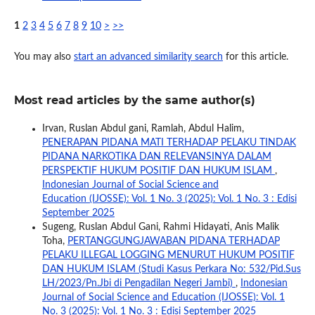
1
2
3
4
5
6
7
8
9
10
>
>>
You may also
start an advanced similarity search
for this article.
Most read articles by the same author(s)
Irvan, Ruslan Abdul gani, Ramlah, Abdul Halim,
PENERAPAN PIDANA MATI TERHADAP PELAKU TINDAK
PIDANA NARKOTIKA DAN RELEVANSINYA DALAM
PERSPEKTIF HUKUM POSITIF DAN HUKUM ISLAM
,
Indonesian Journal of Social Science and
Education (IJOSSE): Vol. 1 No. 3 (2025): Vol. 1 No. 3 : Edisi
September 2025
Sugeng, Ruslan Abdul Gani, Rahmi Hidayati, Anis Malik
Toha,
PERTANGGUNGJAWABAN PIDANA TERHADAP
PELAKU ILLEGAL LOGGING MENURUT HUKUM POSITIF
DAN HUKUM ISLAM (Studi Kasus Perkara No: 532/Pid.Sus
LH/2023/Pn.Jbi di Pengadilan Negeri Jambi)
,
Indonesian
Journal of Social Science and Education (IJOSSE): Vol. 1
No. 3 (2025): Vol. 1 No. 3 : Edisi September 2025