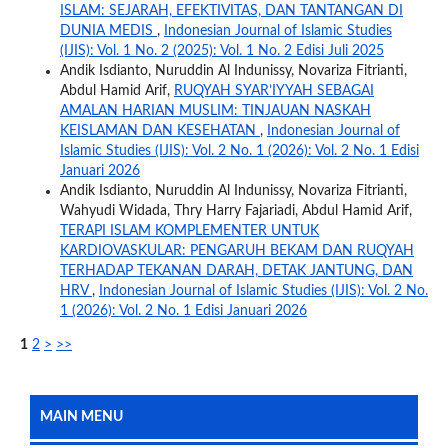
ISLAM: SEJARAH, EFEKTIVITAS, DAN TANTANGAN DI
DUNIA MEDIS
,
Indonesian Journal of Islamic Studies
(IJIS): Vol. 1 No. 2 (2025): Vol. 1 No. 2 Edisi Juli 2025
Andik Isdianto, Nuruddin Al Indunissy, Novariza Fitrianti,
Abdul Hamid Arif,
RUQYAH SYAR’IYYAH SEBAGAI
AMALAN HARIAN MUSLIM: TINJAUAN NASKAH
KEISLAMAN DAN KESEHATAN
,
Indonesian Journal of
Islamic Studies (IJIS): Vol. 2 No. 1 (2026): Vol. 2 No. 1 Edisi
Januari 2026
Andik Isdianto, Nuruddin Al Indunissy, Novariza Fitrianti,
Wahyudi Widada, Thry Harry Fajariadi, Abdul Hamid Arif,
TERAPI ISLAM KOMPLEMENTER UNTUK
KARDIOVASKULAR: PENGARUH BEKAM DAN RUQYAH
TERHADAP TEKANAN DARAH, DETAK JANTUNG, DAN
HRV
,
Indonesian Journal of Islamic Studies (IJIS): Vol. 2 No.
1 (2026): Vol. 2 No. 1 Edisi Januari 2026
1
2
>
>>
MAIN MENU