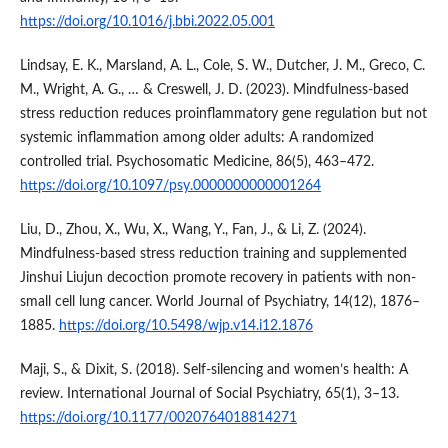
https://doi.org/10.1016/j.bbi.2022.05.001
Lindsay, E. K., Marsland, A. L., Cole, S. W., Dutcher, J. M., Greco, C.
M., Wright, A. G., … & Creswell, J. D. (2023). Mindfulness-based
stress reduction reduces proinflammatory gene regulation but not
systemic inflammation among older adults: A randomized
controlled trial. Psychosomatic Medicine, 86(5), 463–472.
https://doi.org/10.1097/psy.0000000000001264
Liu, D., Zhou, X., Wu, X., Wang, Y., Fan, J., & Li, Z. (2024).
Mindfulness-based stress reduction training and supplemented
Jinshui Liujun decoction promote recovery in patients with non-
small cell lung cancer. World Journal of Psychiatry, 14(12), 1876–
1885.
https://doi.org/10.5498/wjp.v14.i12.1876
Maji, S., & Dixit, S. (2018). Self-silencing and women’s health: A
review. International Journal of Social Psychiatry, 65(1), 3–13.
https://doi.org/10.1177/0020764018814271