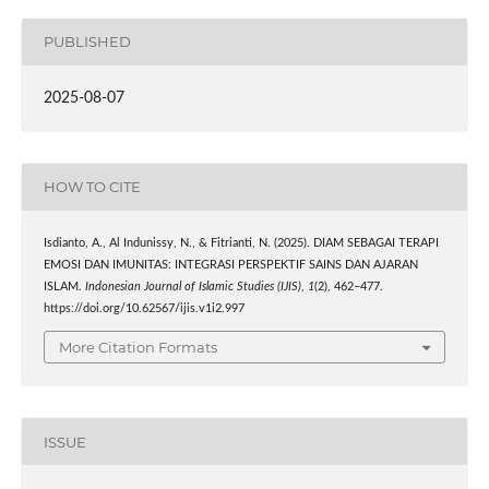
PUBLISHED
2025-08-07
HOW TO CITE
Isdianto, A., Al Indunissy, N., & Fitrianti, N. (2025). DIAM SEBAGAI TERAPI
EMOSI DAN IMUNITAS: INTEGRASI PERSPEKTIF SAINS DAN AJARAN
ISLAM.
Indonesian Journal of Islamic Studies (IJIS)
,
1
(2), 462–477.
https://doi.org/10.62567/ijis.v1i2.997
More Citation Formats
ISSUE