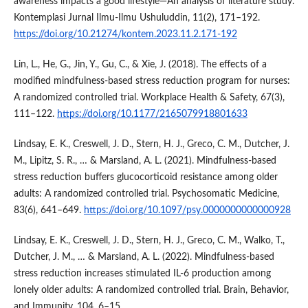
awareness impacts a good lifestyle—An analysis of literature study.
Kontemplasi Jurnal Ilmu-Ilmu Ushuluddin, 11(2), 171–192.
https://doi.org/10.21274/kontem.2023.11.2.171-192
Lin, L., He, G., Jin, Y., Gu, C., & Xie, J. (2018). The effects of a
modified mindfulness-based stress reduction program for nurses:
A randomized controlled trial. Workplace Health & Safety, 67(3),
111–122.
https://doi.org/10.1177/2165079918801633
Lindsay, E. K., Creswell, J. D., Stern, H. J., Greco, C. M., Dutcher, J.
M., Lipitz, S. R., … & Marsland, A. L. (2021). Mindfulness-based
stress reduction buffers glucocorticoid resistance among older
adults: A randomized controlled trial. Psychosomatic Medicine,
83(6), 641–649.
https://doi.org/10.1097/psy.0000000000000928
Lindsay, E. K., Creswell, J. D., Stern, H. J., Greco, C. M., Walko, T.,
Dutcher, J. M., … & Marsland, A. L. (2022). Mindfulness-based
stress reduction increases stimulated IL-6 production among
lonely older adults: A randomized controlled trial. Brain, Behavior,
and Immunity, 104, 6–15.