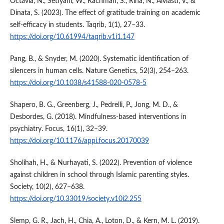
Octavia, N., Setiyani, W., Rachmah, S., Rina, N., Alviasti, V., &
Dinata, S. (2023). The effect of gratitude training on academic
self-efficacy in students. Taqrib, 1(1), 27–33.
https://doi.org/10.61994/taqrib.v1i1.147
Pang, B., & Snyder, M. (2020). Systematic identification of
silencers in human cells. Nature Genetics, 52(3), 254–263.
https://doi.org/10.1038/s41588-020-0578-5
Shapero, B. G., Greenberg, J., Pedrelli, P., Jong, M. D., &
Desbordes, G. (2018). Mindfulness-based interventions in
psychiatry. Focus, 16(1), 32–39.
https://doi.org/10.1176/appi.focus.20170039
Sholihah, H., & Nurhayati, S. (2022). Prevention of violence
against children in school through Islamic parenting styles.
Society, 10(2), 627–638.
https://doi.org/10.33019/society.v10i2.255
Slemp, G. R., Jach, H., Chia, A., Loton, D., & Kern, M. L. (2019).