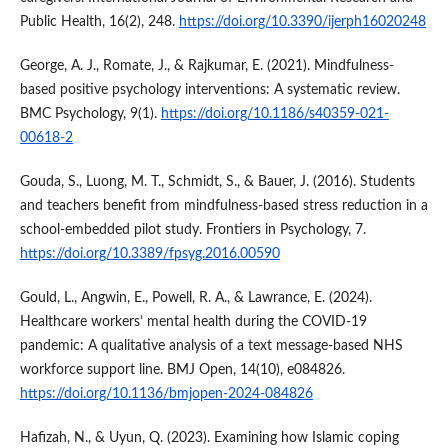
Public Health, 16(2), 248.
https://doi.org/10.3390/ijerph16020248
George, A. J., Romate, J., & Rajkumar, E. (2021). Mindfulness-
based positive psychology interventions: A systematic review.
BMC Psychology, 9(1).
https://doi.org/10.1186/s40359-021-
00618-2
Gouda, S., Luong, M. T., Schmidt, S., & Bauer, J. (2016). Students
and teachers benefit from mindfulness-based stress reduction in a
school-embedded pilot study. Frontiers in Psychology, 7.
https://doi.org/10.3389/fpsyg.2016.00590
Gould, L., Angwin, E., Powell, R. A., & Lawrance, E. (2024).
Healthcare workers’ mental health during the COVID-19
pandemic: A qualitative analysis of a text message-based NHS
workforce support line. BMJ Open, 14(10), e084826.
https://doi.org/10.1136/bmjopen-2024-084826
Hafizah, N., & Uyun, Q. (2023). Examining how Islamic coping