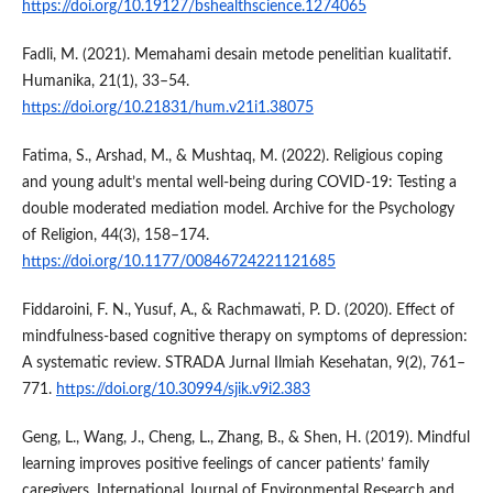
https://doi.org/10.19127/bshealthscience.1274065
Fadli, M. (2021). Memahami desain metode penelitian kualitatif.
Humanika, 21(1), 33–54.
https://doi.org/10.21831/hum.v21i1.38075
Fatima, S., Arshad, M., & Mushtaq, M. (2022). Religious coping
and young adult’s mental well-being during COVID-19: Testing a
double moderated mediation model. Archive for the Psychology
of Religion, 44(3), 158–174.
https://doi.org/10.1177/00846724221121685
Fiddaroini, F. N., Yusuf, A., & Rachmawati, P. D. (2020). Effect of
mindfulness-based cognitive therapy on symptoms of depression:
A systematic review. STRADA Jurnal Ilmiah Kesehatan, 9(2), 761–
771.
https://doi.org/10.30994/sjik.v9i2.383
Geng, L., Wang, J., Cheng, L., Zhang, B., & Shen, H. (2019). Mindful
learning improves positive feelings of cancer patients’ family
caregivers. International Journal of Environmental Research and