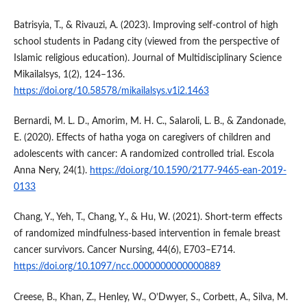
Batrisyia, T., & Rivauzi, A. (2023). Improving self-control of high
school students in Padang city (viewed from the perspective of
Islamic religious education). Journal of Multidisciplinary Science
Mikailalsys, 1(2), 124–136.
https://doi.org/10.58578/mikailalsys.v1i2.1463
Bernardi, M. L. D., Amorim, M. H. C., Salaroli, L. B., & Zandonade,
E. (2020). Effects of hatha yoga on caregivers of children and
adolescents with cancer: A randomized controlled trial. Escola
Anna Nery, 24(1).
https://doi.org/10.1590/2177-9465-ean-2019-
0133
Chang, Y., Yeh, T., Chang, Y., & Hu, W. (2021). Short-term effects
of randomized mindfulness-based intervention in female breast
cancer survivors. Cancer Nursing, 44(6), E703–E714.
https://doi.org/10.1097/ncc.0000000000000889
Creese, B., Khan, Z., Henley, W., O’Dwyer, S., Corbett, A., Silva, M.