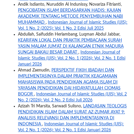
Andik Isdianto, Nuruddin Al Indunissy, Novariza Fitrianti,
PENGOBATAN ISLAM BERDASARKAN HADIS: KAJIAN
AKADEMIK TENTANG METODE PENYEMBUHAN NABI
MUHAMMAD
,
Indonesian Journal of Islamic Studies (IJIS):
Vol. 1 No. 2 (2025): Vol. 1 No. 2 Edisi Juli 2025
Abdullah, Saifuddin Herlambang, Luqman Abdul Jabbar,
KEARIFAN LOKAL DAN PRAKTIK PEMBACAAN SURAH
YASIN MALAM JUM’AT DI KALANGAN ETNIK MADURA
SUNGAI BAKAU BESAR DARAT
,
Indonesian Journal of
Islamic Studies (IJIS): Vol. 2 No. 1 (2026): Vol. 2 No. 1 Edisi
Januari 2026
Ahmad Zaenudin,
PERSPEKTIF FIKIH IBADAH DAN
IMPLEMENTASINYA DALAM PRAKTIK KEAGAMAAN
MAHASISWA PADA PENDIDIKAN AGAMA ISLAM DI
YAYASAN PENDIDIKAN DAI HIDAYATULLAH CIOMAS
BOGOR
,
Indonesian Journal of Islamic Studies (IJIS): Vol. 2
No. 2 (2026): Vol. 2 No. 2 Edisi Juli 2026
Azizah Tri Marsita, Sarwadi Sulisno,
LANDASAN TEOLOGIS
PENDIDIKAN ISLAM DALAM SURAT AZ-ZUMAR AYAT 9:
ANALISIS RELEVANSI DAN IMPLEMENTASINYA DI
INDONESIA
,
Indonesian Journal of Islamic Studies (IJIS):
Vol. 2 No. 1 (2026): Vol. 2 No. 1 Edisi Januari 2026