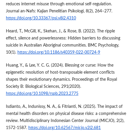
reduces internet misuse through emotional self-regulation.
Journal an-Nafs: Kajian Penelitian Psikologi, 8(2), 264–277.
https://doi.org/10.33367/psi.v8i2.4310
Heard, T., McGill, K., Skehan, J., & Rose, B. (2022). The ripple
effect, silence and powerlessness: Hidden barriers to discussing
suicide in Australian Aboriginal communities. BMC Psychology,
10(1).
https://doi.org/10.1186/s40359-022-00724-9
Huang, Y., & Lee, Y. C. G. (2024). Blessing or curse: How the
epigenetic resolution of host-transposable element conflicts
shapes their evolutionary dynamics. Proceedings of the Royal
Society B: Biological Sciences, 291(2020).
https://doi.org/10.1098/rspb.2023.2775
Isdianto, A., Indunissy, N. A., & Fitrianti, N. (2025). The impact of
mental health disorders on physical disease risks: a comprehensive
review. Multidisciplinary Indonesian Center Journal (MICJO), 2(2),
1572-1587.
https://doi.org/10.62567/micjo.v2i2.681