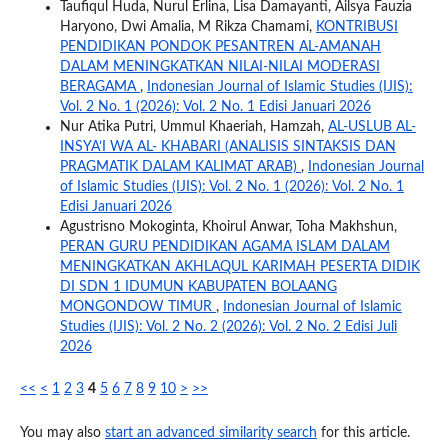
Taufiqul Huda, Nurul Erlina, Lisa Damayanti, Ailsya Fauzia
Haryono, Dwi Amalia, M Rikza Chamami,
KONTRIBUSI
PENDIDIKAN PONDOK PESANTREN AL-AMANAH
DALAM MENINGKATKAN NILAI-NILAI MODERASI
BERAGAMA
,
Indonesian Journal of Islamic Studies (IJIS):
Vol. 2 No. 1 (2026): Vol. 2 No. 1 Edisi Januari 2026
Nur Atika Putri, Ummul Khaeriah, Hamzah,
AL-USLUB AL-
INSYA’I WA AL- KHABARI (ANALISIS SINTAKSIS DAN
PRAGMATIK DALAM KALIMAT ARAB)
,
Indonesian Journal
of Islamic Studies (IJIS): Vol. 2 No. 1 (2026): Vol. 2 No. 1
Edisi Januari 2026
Agustrisno Mokoginta, Khoirul Anwar, Toha Makhshun,
PERAN GURU PENDIDIKAN AGAMA ISLAM DALAM
MENINGKATKAN AKHLAQUL KARIMAH PESERTA DIDIK
DI SDN 1 IDUMUN KABUPATEN BOLAANG
MONGONDOW TIMUR
,
Indonesian Journal of Islamic
Studies (IJIS): Vol. 2 No. 2 (2026): Vol. 2 No. 2 Edisi Juli
2026
<<
<
1
2
3
4
5
6
7
8
9
10
>
>>
You may also
start an advanced similarity search
for this article.