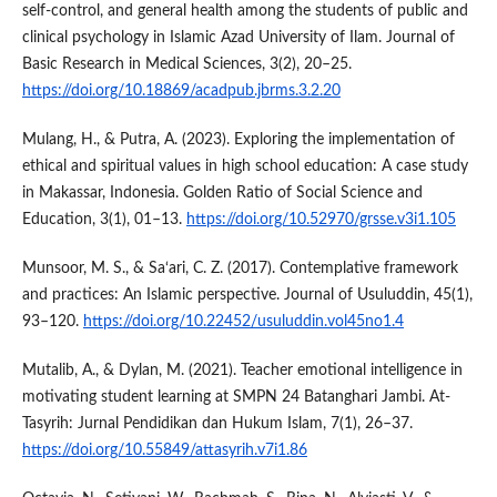
self-control, and general health among the students of public and
clinical psychology in Islamic Azad University of Ilam. Journal of
Basic Research in Medical Sciences, 3(2), 20–25.
https://doi.org/10.18869/acadpub.jbrms.3.2.20
Mulang, H., & Putra, A. (2023). Exploring the implementation of
ethical and spiritual values in high school education: A case study
in Makassar, Indonesia. Golden Ratio of Social Science and
Education, 3(1), 01–13.
https://doi.org/10.52970/grsse.v3i1.105
Munsoor, M. S., & Sa‘ari, C. Z. (2017). Contemplative framework
and practices: An Islamic perspective. Journal of Usuluddin, 45(1),
93–120.
https://doi.org/10.22452/usuluddin.vol45no1.4
Mutalib, A., & Dylan, M. (2021). Teacher emotional intelligence in
motivating student learning at SMPN 24 Batanghari Jambi. At-
Tasyrih: Jurnal Pendidikan dan Hukum Islam, 7(1), 26–37.
https://doi.org/10.55849/attasyrih.v7i1.86