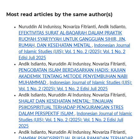
Most read articles by the same author(s)
Nuruddin Al Indunissy, Novariza Fitrianti, Andik Isdianto,
EFEKTIVITAS SURAT AL-BAQARAH DALAM PRAKTIK
RUQYAH SYAR’IYYAH UNTUK GANGGUAN SIHIR, JIN,
RUMAH, DAN KESEHATAN MENTAL
,
Indonesian Journal
of Islamic Studies (IJIS): Vol. 1 No. 2 (2025): Vol. 1 No. 2
Edisi Juli 2025
Andik Isdianto, Nuruddin Al Indunissy, Novariza Fitrianti,
PENGOBATAN ISLAM BERDASARKAN HADIS: KAJIAN
AKADEMIK TENTANG METODE PENYEMBUHAN NABI
MUHAMMAD
,
Indonesian Journal of Islamic Studies (IJIS):
Vol. 1 No. 2 (2025): Vol. 1 No. 2 Edisi Juli 2025
Andik Isdianto, Nuruddin Al Indunissy, Novariza Fitrianti,
SHALAT DAN KESEHATAN MENTAL: TINJAUAN
PSIKOSPIRITUAL TERHADAP PENGURANGAN STRES
DALAM PERSPEKTIF ISLAM
,
Indonesian Journal of Islamic
Studies (IJIS): Vol. 1 No. 2 (2025): Vol. 1 No. 2 Edisi Juli
2025
Andik Isdianto, Nuruddin Al Indunissy, Novariza Fitrianti,
DAMPAK PSIKOSPIRITUAL PUASA RAMADAN TERHADAP