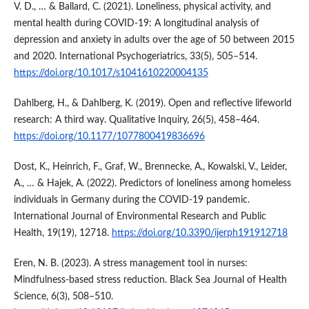
V. D., … & Ballard, C. (2021). Loneliness, physical activity, and
mental health during COVID-19: A longitudinal analysis of
depression and anxiety in adults over the age of 50 between 2015
and 2020. International Psychogeriatrics, 33(5), 505–514.
https://doi.org/10.1017/s1041610220004135
Dahlberg, H., & Dahlberg, K. (2019). Open and reflective lifeworld
research: A third way. Qualitative Inquiry, 26(5), 458–464.
https://doi.org/10.1177/1077800419836696
Dost, K., Heinrich, F., Graf, W., Brennecke, A., Kowalski, V., Leider,
A., … & Hajek, A. (2022). Predictors of loneliness among homeless
individuals in Germany during the COVID-19 pandemic.
International Journal of Environmental Research and Public
Health, 19(19), 12718.
https://doi.org/10.3390/ijerph191912718
Eren, N. B. (2023). A stress management tool in nurses:
Mindfulness-based stress reduction. Black Sea Journal of Health
Science, 6(3), 508–510.