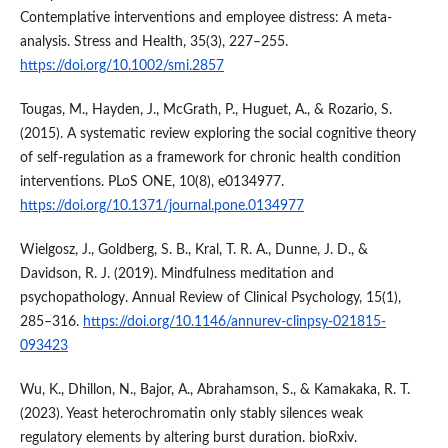
Contemplative interventions and employee distress: A meta‐
analysis. Stress and Health, 35(3), 227–255.
https://doi.org/10.1002/smi.2857
Tougas, M., Hayden, J., McGrath, P., Huguet, A., & Rozario, S.
(2015). A systematic review exploring the social cognitive theory
of self-regulation as a framework for chronic health condition
interventions. PLoS ONE, 10(8), e0134977.
https://doi.org/10.1371/journal.pone.0134977
Wielgosz, J., Goldberg, S. B., Kral, T. R. A., Dunne, J. D., &
Davidson, R. J. (2019). Mindfulness meditation and
psychopathology. Annual Review of Clinical Psychology, 15(1),
285–316.
https://doi.org/10.1146/annurev-clinpsy-021815-
093423
Wu, K., Dhillon, N., Bajor, A., Abrahamson, S., & Kamakaka, R. T.
(2023). Yeast heterochromatin only stably silences weak
regulatory elements by altering burst duration. bioRxiv.