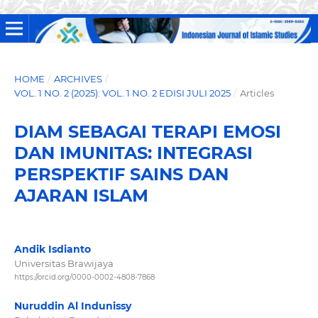
HOME
/
ARCHIVES
/
VOL. 1 NO. 2 (2025): VOL. 1 NO. 2 EDISI JULI 2025
/
Articles
DIAM SEBAGAI TERAPI EMOSI
DAN IMUNITAS: INTEGRASI
PERSPEKTIF SAINS DAN
AJARAN ISLAM
Andik Isdianto
Universitas Brawijaya
https://orcid.org/0000-0002-4808-7868
Nuruddin Al Indunissy