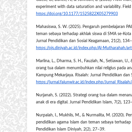
experiment with data saturation and variability. Fiel
https://doi.org/10.1177/1525822X05279903
Mahasiswa, S. W. (2025). Pengaruh pembelajaran PAI,
teman sebaya terhadap akhlak siswa di SMA se-Kota
Jurnal Pendidikan dan Sosial Keagamaan, 21(2), 134
https://ojs.diniyah.ac.id/index.php/Al-Mutharahah/ar
Marlina, L., Dharma, S. H., Fauziah, N., Setiawan, U.
orang tua dalam menumbuhkan nilai religius pada an
Kampung Mekarjaya. Risalah: Jurnal Pendidikan dan S
https://jurnal.faiunwir.ac.id/index.php/Jurnal_Risalah
Nurjanah, S. (2022). Strategi orang tua dalam menan
anak di era digital. Jurnal Pendidikan Islam, 7(2), 123
Nurpalah, I., Mukhlis, M., & Nurmalita, M. (2020). Pe
pendidikan agama Islam dan teman sebaya terhadap a
Pendidikan Islam Diniyah, 2(2), 27–39.