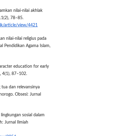
kan nilai-nilai akhlak
11(2), 78–85.
ik/article/view/4421
 nilai-nilai religius pada
nal Pendidikan Agama Islam,
aracter education for early
, 4(1), 87–102.
 tua dan relevansinya
norogo. Obsesi: Jurnal
 lingkungan sosial dalam
: Jurnal Ilmiah