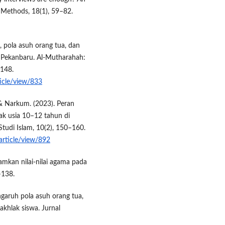
d Methods, 18(1), 59–82.
 pola asuh orang tua, dan
 Pekanbaru. Al-Mutharahah:
–148.
ticle/view/833
, & Narkum. (2023). Peran
ak usia 10–12 tahun di
tudi Islam, 10(2), 150–160.
/article/view/892
amkan nilai-nilai agama pada
–138.
ngaruh pola asuh orang tua,
khlak siswa. Jurnal