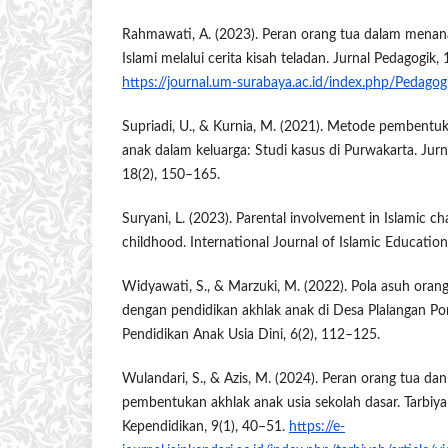
Rahmawati, A. (2023). Peran orang tua dalam menanam
Islami melalui cerita kisah teladan. Jurnal Pedagogik, 
https://journal.um-surabaya.ac.id/index.php/Pedagog
Supriadi, U., & Kurnia, M. (2021). Metode pembentukan
anak dalam keluarga: Studi kasus di Purwakarta. Jur
18(2), 150–165.
Suryani, L. (2023). Parental involvement in Islamic ch
childhood. International Journal of Islamic Education
Widyawati, S., & Marzuki, M. (2022). Pola asuh orang
dengan pendidikan akhlak anak di Desa Plalangan Po
Pendidikan Anak Usia Dini, 6(2), 112–125.
Wulandari, S., & Azis, M. (2024). Peran orang tua dan
pembentukan akhlak anak usia sekolah dasar. Tarbiyah
Kependidikan, 9(1), 40–51.
https://e-