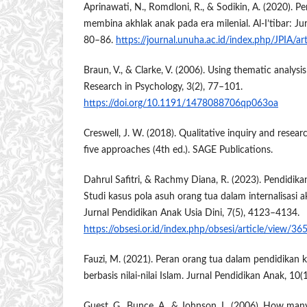
Aprinawati, N., Romdloni, R., & Sodikin, A. (2020). P
membina akhlak anak pada era milenial. Al-I’tibar: Jur
80–86.
https://journal.unuha.ac.id/index.php/JPIA/a
Braun, V., & Clarke, V. (2006). Using thematic analysi
Research in Psychology, 3(2), 77–101.
https://doi.org/10.1191/1478088706qp063oa
Creswell, J. W. (2018). Qualitative inquiry and rese
five approaches (4th ed.). SAGE Publications.
Dahrul Safitri, & Rachmy Diana, R. (2023). Pendidika
Studi kasus pola asuh orang tua dalam internalisasi ak
Jurnal Pendidikan Anak Usia Dini, 7(5), 4123–4134.
https://obsesi.or.id/index.php/obsesi/article/view/36
Fauzi, M. (2021). Peran orang tua dalam pendidikan k
berbasis nilai-nilai Islam. Jurnal Pendidikan Anak, 10(
Guest, G., Bunce, A., & Johnson, L. (2006). How man