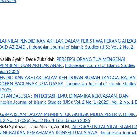
view/3054
ILAI-NILAI PENDIDIKAN AKHLAK DALAM PERISTIWA PERANG AHZAB
ZAID AZ-ZAID
,
Indonesian Journal of Islamic Studies (IJIS): Vol. 2 No. 2
Nabila Syahir, Dede Zubaidah,
PERSEPSI ORANG TUA MENGENAI
 PEMBENTUKAN AKHLAK ANAK
,
Indonesian Journal of Islamic Studies
anuari 2026
ENDIDIKAN AKHLAK DALAM KEHIDUPAN RUMAH TANGGA: KAJIAN
ODERN BAGI ANAK USIA DASAR
,
Indonesian Journal of Islamic Studies
li 2025
DI ANDALUSIA : INTEGRASI ILMU, DINAMIKA KEKUASAAN, DAN
nesian Journal of Islamic Studies (IJIS): Vol. 2 No. 1 (2026): Vol. 2 No. 1 E
AGAMA ISLAM DALAM MEMBENTUK AKHLAK MULIA PESERTA DIDIK
,
l. 2 No. 1 (2026): Vol. 2 No. 1 Edisi Januari 2026
 Rizki Syafriwal, Liana Novita, Amril M,
INTEGRASI NILAI-NILAI ISLAM 
ENINGKATKAN PEMAHAMAN KONSEPTUAL SISWA
,
Indonesian Journal