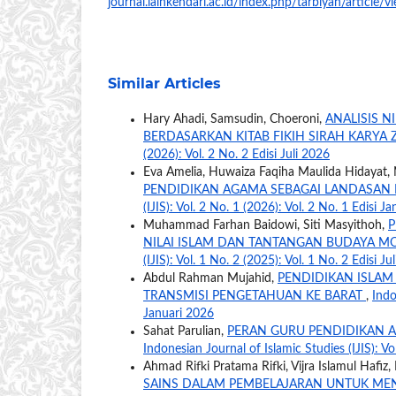
journal.iainkendari.ac.id/index.php/tarbiyah/article/
Similar Articles
Hary Ahadi, Samsudin, Choeroni,
ANALISIS N
BERDASARKAN KITAB FIKIH SIRAH KARYA 
(2026): Vol. 2 No. 2 Edisi Juli 2026
Eva Amelia, Huwaiza Faqiha Maulida Hidayat, 
PENDIDIKAN AGAMA SEBAGAI LANDASAN
(IJIS): Vol. 2 No. 1 (2026): Vol. 2 No. 1 Edisi J
Muhammad Farhan Baidowi, Siti Masyithoh,
P
NILAI ISLAM DAN TANTANGAN BUDAYA M
(IJIS): Vol. 1 No. 2 (2025): Vol. 1 No. 2 Edisi Ju
Abdul Rahman Mujahid,
PENDIDIKAN ISLAM 
TRANSMISI PENGETAHUAN KE BARAT
,
Indo
Januari 2026
Sahat Parulian,
PERAN GURU PENDIDIKAN 
Indonesian Journal of Islamic Studies (IJIS): Vo
Ahmad Rifki Pratama Rifki, Vijra Islamul Hafiz,
SAINS DALAM PEMBELAJARAN UNTUK M