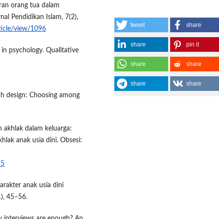
eran orang tua dalam
nal Pendidikan Islam, 7(2),
tweet
share
rticle/view/1096
share
pin it
s in psychology. Qualitative
share
share
share
share
arch design: Choosing among
n akhlak dalam keluarga:
hlak anak usia dini. Obsesi:
55
arakter anak usia dini
1), 45–56.
y interviews are enough? An