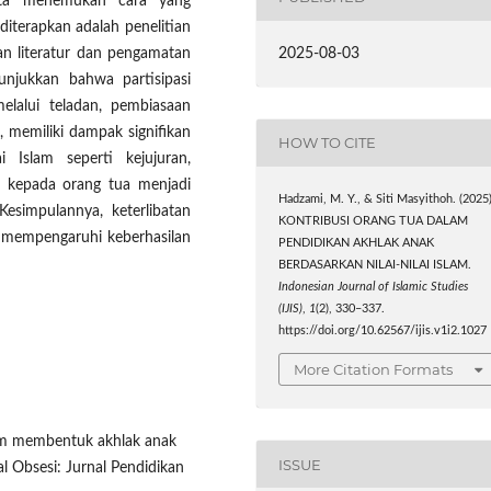
serta menemukan cara yang
diterapkan adalah penelitian
2025-08-03
ian literatur dan pengamatan
unjukkan bahwa partisipasi
elalui teladan, pembiasaan
, memiliki dampak signifikan
HOW TO CITE
i Islam seperti kejujuran,
n kepada orang tua menjadi
Hadzami, M. Y., & Siti Masyithoh. (2025)
Kesimpulannya, keterlibatan
KONTRIBUSI ORANG TUA DALAM
at mempengaruhi keberhasilan
PENDIDIKAN AKHLAK ANAK
BERDASARKAN NILAI-NILAI ISLAM.
Indonesian Journal of Islamic Studies
(IJIS)
,
1
(2), 330–337.
https://doi.org/10.62567/ijis.v1i2.1027
More Citation Formats
alam membentuk akhlak anak
ISSUE
l Obsesi: Jurnal Pendidikan