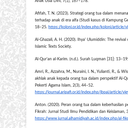
Anak Usia Dini, 7(1), 167–178.
Afifah, T. N. (2023). Strategi orang tua dalam menana
terhadap anak di era alfa (Studi kasus di Kampung Ge
18–25.
https://koloni.or.id/index.php/koloni/article/
Al-Ghazali, A. H. (2020). Ihya' Ulumiddin: The revival 
Islamic Texts Society.
Al-Qur’an al-Karim. (n.d.). Surah Luqman [31]: 13–19
Amri, R., Azzahra, M., Nuraini, I. N., Yulianti, R., & 
akhlak anak kepada orang tua dalam perspektif Al-Qu
Pekerti Agama Islam, 2(3), 44–52.
https://journal.aripafi.or.id/index.php/jbpai/article/v
Anton. (2020). Peran orang tua dalam keberhasilan p
Fikrah: Jurnal Studi Ilmu Pendidikan dan Keislaman, 
https://www.jurnal.alhamidiyah.ac.id/index.php/al-fik