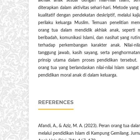
akhlak anak sesuai dengan nilai-nilai Islam, 
diterapkan dalam aktivitas sehari-hari. Metode yang 
kualitatif dengan pendekatan deskriptif, melalui kaj
perilaku keluarga Muslim. Temuan penelitian men
orang tua dalam mendidik akhlak anak, seperti m
beribadah, komunikasi Islami, dan nasihat yang rutin
terhadap perkembangan karakter anak. Nilai-nila
tanggung jawab, kasih sayang, serta penghormata
prinsip utama dalam proses pendidikan tersebut. 
orang tua yang berlandaskan nilai-nilai Islam sang
pendidikan moral anak di dalam keluarga.
REFERENCES
Afandi, A., & Aziz, M. A. (2023). Peran orang tua d
melalui pendidikan Islam di Kampung Gemilang. Jurna