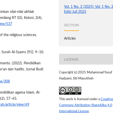
Vol. 1 No. 2 (2025): Vol. 1 No. 
mkan nilai-nilai akhlak
Edisi Juli 2025
milang RT 02). Koloni, 2(4),
view/537
SECTION
of the religious sciences.
Articles
; Surah Al-Syams [91]: 9–10.
LICENSE
Wismanto. (2022). Pendidikan
r’an dan hadits. Jurnal Budi
Copyright (c) 2025 Muhammad Yusuf
Hadzami, Siti Masyithoh
iew/308
endidikan agama Islam. Al-
3(2), 57–65.
This work is licensed under a
Creative
rah/article/view/69
Commons Attribution-ShareAlike 4.0
International License
.