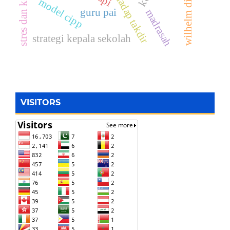
stres dan kecemasan
rida terhadap takdir
wilhelm dilthey
model cipp
guru pai
madrasah
strategi kepala sekolah
VISITORS