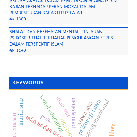
AKIDAH AKHLAK DALAM PENDIDIKAN AGAMA ISLAM:
KAJIAN TERHADAP PERAN MORAL DALAM
PEMBENTUKAN KARAKTER PELAJAR
1380
SHALAT DAN KESEHATAN MENTAL: TINJAUAN
PSIKOSPIRITUAL TERHADAP PENGURANGAN STRES
DALAM PERSPEKTIF ISLAM
1140
KEYWORDS
moral education
drop-out
pencegahan
psikologi islam
koping emosional
murid smp
siswa sma
poac
tafakur dan terapi