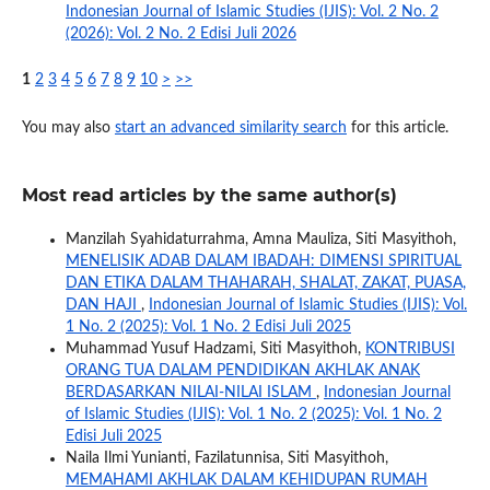
Indonesian Journal of Islamic Studies (IJIS): Vol. 2 No. 2
(2026): Vol. 2 No. 2 Edisi Juli 2026
1
2
3
4
5
6
7
8
9
10
>
>>
You may also
start an advanced similarity search
for this article.
Most read articles by the same author(s)
Manzilah Syahidaturrahma, Amna Mauliza, Siti Masyithoh,
MENELISIK ADAB DALAM IBADAH: DIMENSI SPIRITUAL
DAN ETIKA DALAM THAHARAH, SHALAT, ZAKAT, PUASA,
DAN HAJI
,
Indonesian Journal of Islamic Studies (IJIS): Vol.
1 No. 2 (2025): Vol. 1 No. 2 Edisi Juli 2025
Muhammad Yusuf Hadzami, Siti Masyithoh,
KONTRIBUSI
ORANG TUA DALAM PENDIDIKAN AKHLAK ANAK
BERDASARKAN NILAI-NILAI ISLAM
,
Indonesian Journal
of Islamic Studies (IJIS): Vol. 1 No. 2 (2025): Vol. 1 No. 2
Edisi Juli 2025
Naila Ilmi Yunianti, Fazilatunnisa, Siti Masyithoh,
MEMAHAMI AKHLAK DALAM KEHIDUPAN RUMAH