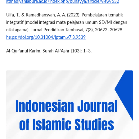
ittihadiyahlabura.ac.id/index.php/bunayya/article/view/532
Ulfa, T., & Ramadhansyah, A. A. (2023). Pembelajaran tematik
integratif (model integrasi mata pelajaran umum SD/MI dengan
nilai agama). Jurnal Pendidikan Tambusai, 7(3), 20622–20628.
https://doi.org/10.31004/jptam.v7i3.9539
Al-Qur’anul Karim. Surah Al-‘Ashr [103]: 1–3.