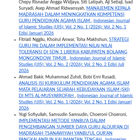
Chepy Risnadar Angga Widjaya, Siti Latipah, Aji Setiaji, Iyad
Suryadi, Asep Ahmad Ridwansyah,
MANAJEMEN KEPALA
MADRASAH DALAM MENINGKATKAN KOMPETENSI
GURU PENDIDIKAN AGAMA ISLAM
,
Indonesian Journal
of Islamic Studies (IJIS): Vol. 2 No. 1 (2026): Vol. 2 No. 1
Edisi Januari 2026
Fitriati Nggilu, Khoirul Anwar, Toha Makhshun,
STRATEGI
GURU PAI DALAM IMPLEMENTASI NILAI-NILAI
TOLERANSI DI SDN 1 LIBERIA KABUPATEN BOLAANG
MONGONDOW TIMUR
,
Indonesian Journal of Islamic
Studies (IJIS): Vol. 2 No. 2 (2026): Vol. 2 No. 2 Edisi Juli
2026
Ahmad Bakir, Muhammad Zuhdi, Bobi Erni Rusadi,
ANALISIS ISI KURIKULUM PENDIDIKAN AGAMA ISLAM
MATA PELAJARAN SEJARAH KEBUDAYAAN ISLAM (SKI)
DI MTS AL-MUSYARROFAH
,
Indonesian Journal of Islamic
Studies (IJIS): Vol. 2 No. 1 (2026): Vol. 2 No. 1 Edisi Januari
2026
Yogi Sofiyullah, Samsudin Samsudin, Choeroni Choeroni,
IMPLEMENTASI METODE YANBU'A DALAM
PENGEMBANGAN SUMBER DAYA GURU ALQUR'AN DI
MADRASAH TSANAWIYAH YANBU'UL QUR'AN
PANGKALANBUN KALIMANTAN TENGAH
,
Indonesian