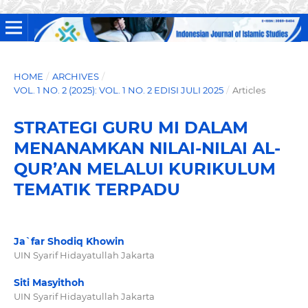
HOME
/
ARCHIVES
/
VOL. 1 NO. 2 (2025): VOL. 1 NO. 2 EDISI JULI 2025
/
Articles
STRATEGI GURU MI DALAM
MENANAMKAN NILAI-NILAI AL-
QUR’AN MELALUI KURIKULUM
TEMATIK TERPADU
Ja`far Shodiq Khowin
UIN Syarif Hidayatullah Jakarta
Siti Masyithoh
UIN Syarif Hidayatullah Jakarta