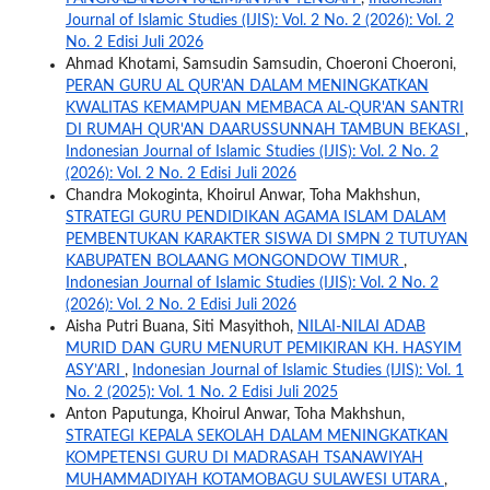
Journal of Islamic Studies (IJIS): Vol. 2 No. 2 (2026): Vol. 2
No. 2 Edisi Juli 2026
Ahmad Khotami, Samsudin Samsudin, Choeroni Choeroni,
PERAN GURU AL QUR'AN DALAM MENINGKATKAN
KWALITAS KEMAMPUAN MEMBACA AL-QUR'AN SANTRI
DI RUMAH QUR'AN DAARUSSUNNAH TAMBUN BEKASI
,
Indonesian Journal of Islamic Studies (IJIS): Vol. 2 No. 2
(2026): Vol. 2 No. 2 Edisi Juli 2026
Chandra Mokoginta, Khoirul Anwar, Toha Makhshun,
STRATEGI GURU PENDIDIKAN AGAMA ISLAM DALAM
PEMBENTUKAN KARAKTER SISWA DI SMPN 2 TUTUYAN
KABUPATEN BOLAANG MONGONDOW TIMUR
,
Indonesian Journal of Islamic Studies (IJIS): Vol. 2 No. 2
(2026): Vol. 2 No. 2 Edisi Juli 2026
Aisha Putri Buana, Siti Masyithoh,
NILAI-NILAI ADAB
MURID DAN GURU MENURUT PEMIKIRAN KH. HASYIM
ASY’ARI
,
Indonesian Journal of Islamic Studies (IJIS): Vol. 1
No. 2 (2025): Vol. 1 No. 2 Edisi Juli 2025
Anton Paputunga, Khoirul Anwar, Toha Makhshun,
STRATEGI KEPALA SEKOLAH DALAM MENINGKATKAN
KOMPETENSI GURU DI MADRASAH TSANAWIYAH
MUHAMMADIYAH KOTAMOBAGU SULAWESI UTARA
,