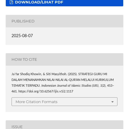
DOWNLOAD/LIHAT PDF
PUBLISHED
2025-08-07
HOW TO CITE
Ja`far Shodiq Khowin, & Siti Masyithoh. (2025). STRATEGI GURU MI
DALAM MENANAMKAN NILAI-NILAI AL-QUR’AN MELALUI KURIKULUM
TEMATIK TERPADU.
Indonesian Journal of Islamic Studies (IJIS)
,
1
(2), 453–
461. https://doi.org/10.62567/ijis.v1i2.1117
More Citation Formats
ISSUE