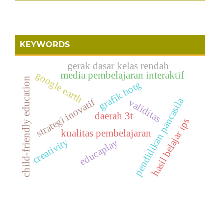
KEYWORDS
gerak dasar kelas rendah
google earth
media pembelajaran interaktif
child-friendly education
grafik botg
pendidikan pancasila
strategi inovatif
validitas
daerah 3t
hasil belajar ips
kualitas pembelajaran
creativity
educaplay