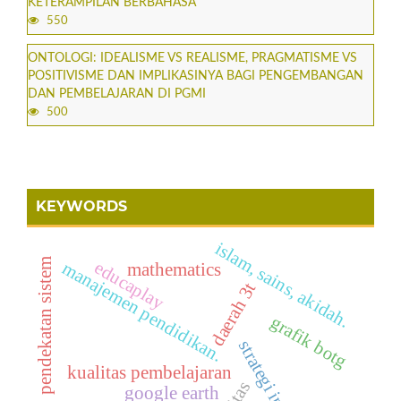
KETERAMPILAN BERBAHASA
550
ONTOLOGI: IDEALISME VS REALISME, PRAGMATISME VS
POSITIVISME DAN IMPLIKASINYA BAGI PENGEMBANGAN
DAN PEMBELAJARAN DI PGMI
500
KEYWORDS
islam, sains, akidah.
pendekatan sistem
educaplay
manajemen pendidikan.
mathematics
daerah 3t
grafik botg
strategi inovatif
kualitas pembelajaran
google earth