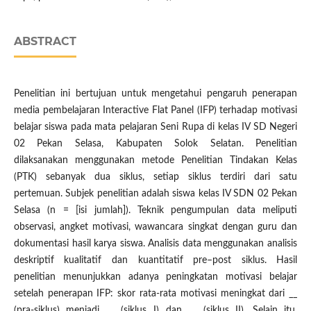
ABSTRACT
Penelitian ini bertujuan untuk mengetahui pengaruh penerapan
media pembelajaran Interactive Flat Panel (IFP) terhadap motivasi
belajar siswa pada mata pelajaran Seni Rupa di kelas IV SD Negeri
02 Pekan Selasa, Kabupaten Solok Selatan. Penelitian
dilaksanakan menggunakan metode Penelitian Tindakan Kelas
(PTK) sebanyak dua siklus, setiap siklus terdiri dari satu
pertemuan. Subjek penelitian adalah siswa kelas IV SDN 02 Pekan
Selasa (n = [isi jumlah]). Teknik pengumpulan data meliputi
observasi, angket motivasi, wawancara singkat dengan guru dan
dokumentasi hasil karya siswa. Analisis data menggunakan analisis
deskriptif kualitatif dan kuantitatif pre–post siklus. Hasil
penelitian menunjukkan adanya peningkatan motivasi belajar
setelah penerapan IFP: skor rata-rata motivasi meningkat dari __
(pra-siklus) menjadi __ (siklus I) dan __ (siklus II). Selain itu,