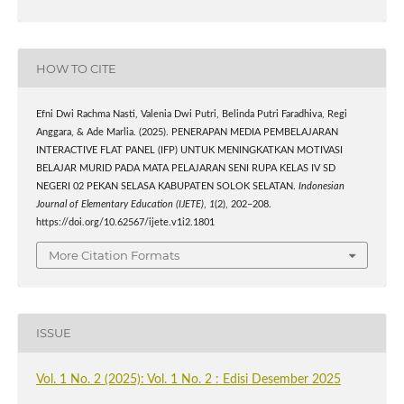
HOW TO CITE
Efni Dwi Rachma Nasti, Valenia Dwi Putri, Belinda Putri Faradhiva, Regi
Anggara, & Ade Marlia. (2025). PENERAPAN MEDIA PEMBELAJARAN
INTERACTIVE FLAT PANEL (IFP) UNTUK MENINGKATKAN MOTIVASI
BELAJAR MURID PADA MATA PELAJARAN SENI RUPA KELAS IV SD
NEGERI 02 PEKAN SELASA KABUPATEN SOLOK SELATAN.
Indonesian
Journal of Elementary Education (IJETE)
,
1
(2), 202–208.
https://doi.org/10.62567/ijete.v1i2.1801
More Citation Formats
ISSUE
Vol. 1 No. 2 (2025): Vol. 1 No. 2 : Edisi Desember 2025