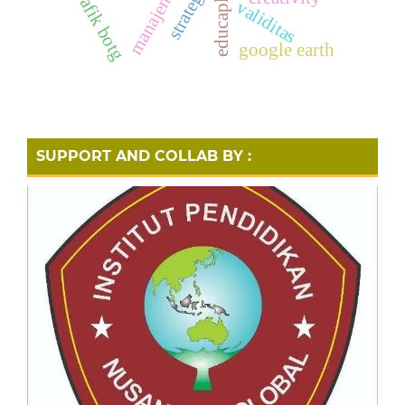
educaplay
grafik botg
validitas
google earth
SUPPORT AND COLLAB BY :