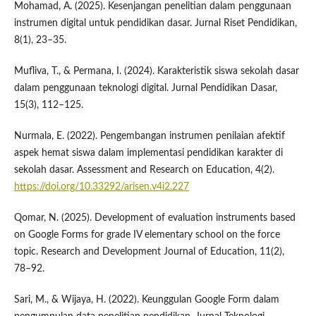
Mohamad, A. (2025). Kesenjangan penelitian dalam penggunaan
instrumen digital untuk pendidikan dasar. Jurnal Riset Pendidikan,
8(1), 23–35.
Mufliva, T., & Permana, I. (2024). Karakteristik siswa sekolah dasar
dalam penggunaan teknologi digital. Jurnal Pendidikan Dasar,
15(3), 112–125.
Nurmala, E. (2022). Pengembangan instrumen penilaian afektif
aspek hemat siswa dalam implementasi pendidikan karakter di
sekolah dasar. Assessment and Research on Education, 4(2).
https://doi.org/10.33292/arisen.v4i2.227
Qomar, N. (2025). Development of evaluation instruments based
on Google Forms for grade IV elementary school on the force
topic. Research and Development Journal of Education, 11(2),
78–92.
Sari, M., & Wijaya, H. (2022). Keunggulan Google Form dalam