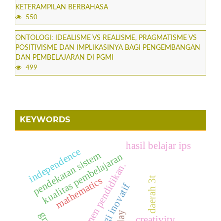
KETERAMPILAN BERBAHASA
550
ONTOLOGI: IDEALISME VS REALISME, PRAGMATISME VS
POSITIVISME DAN IMPLIKASINYA BAGI PENGEMBANGAN
DAN PEMBELAJARAN DI PGMI
499
KEYWORDS
hasil belajar ips
independence
pendekatan sistem
kualitas pembelajaran
manajemen pendidikan.
mathematics
daerah 3t
strategi inovatif
creativity