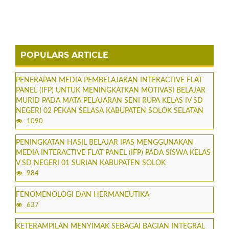
POPULARS ARTICLE
PENERAPAN MEDIA PEMBELAJARAN INTERACTIVE FLAT
PANEL (IFP) UNTUK MENINGKATKAN MOTIVASI BELAJAR
MURID PADA MATA PELAJARAN SENI RUPA KELAS IV SD
NEGERI 02 PEKAN SELASA KABUPATEN SOLOK SELATAN
1090
PENINGKATAN HASIL BELAJAR IPAS MENGGUNAKAN
MEDIA INTERACTIVE FLAT PANEL (IFP) PADA SISWA KELAS
V SD NEGERI 01 SURIAN KABUPATEN SOLOK
984
FENOMENOLOGI DAN HERMANEUTIKA
637
KETERAMPILAN MENYIMAK SEBAGAI BAGIAN INTEGRAL