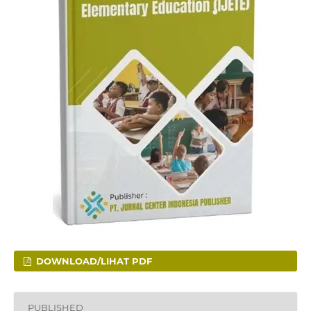
DOWNLOAD/LIHAT PDF
PUBLISHED