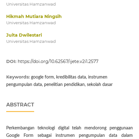
Universitas Hamzanwad
Hikmah Mutiara Ningsih
Universitas Hamzanwad
Juita Dwilestari
Universitas Hamzanwad
DOI:
https://doi.org/10.62567/ijete.v2i1.2577
Keywords:
google form, kredibilitas data, instrumen
pengumpulan data, penelitian pendidikan, sekolah dasar
ABSTRACT
Perkembangan teknologi digital telah mendorong penggunaan
Google Form sebagai instrumen pengumpulan data dalam