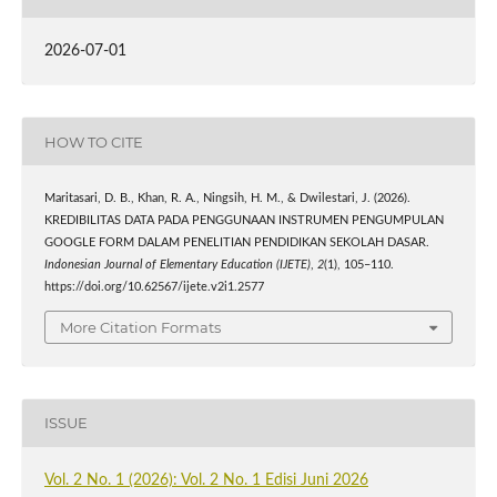
2026-07-01
HOW TO CITE
Maritasari, D. B., Khan, R. A., Ningsih, H. M., & Dwilestari, J. (2026).
KREDIBILITAS DATA PADA PENGGUNAAN INSTRUMEN PENGUMPULAN
GOOGLE FORM DALAM PENELITIAN PENDIDIKAN SEKOLAH DASAR.
Indonesian Journal of Elementary Education (IJETE)
,
2
(1), 105–110.
https://doi.org/10.62567/ijete.v2i1.2577
More Citation Formats
ISSUE
Vol. 2 No. 1 (2026): Vol. 2 No. 1 Edisi Juni 2026