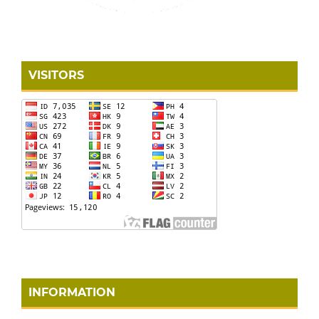
VISITORS
INFORMATION