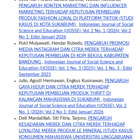
PENGARUH KONTEN MARKETING DAN INFLUENCER
MARKETING TERHADAP KEPUTUSAN PEMBELIAN
PRODUK FASHION LOKAL DI PLATFORM TIKTOK (STUDI
KASUS DI KOTA SUKABUMI)
,
Indonesian Journal of Social
Science and Education (IJOSSE): Vol. 2 No. 1 (2026): Vol 2
No 1: Edisi Januari 2026
Putri Mulyawati, Hendar Rubedo,
PENGARUH PROMOSI
MEDIA INSTAGRAM DAN CITRA MEREK TERHADAP
KEPUTUSAN PEMBELIAN DI KOPI BEKJUL KABUPATEN
BANDUNG
,
Indonesian Journal of Social Science and
Education (IJOSSE): Vol. 1 No. 3 (2025): Vol. 1 No. 3 : Edisi
September 2025
Julio, Agusti Hermawan, Engkus Kusmawan,
PENGARUH
GAYA HIDUP DAN CITRA MEREK TERHADAP
KEPUTUSAN PEMBELIAN PRODUK THRIFT DI
KALANGAN MAHASISWA DI SUKABUMI
,
Indonesian
Journal of Social Science and Education (IJOSSE): Vol. 2
No. 1 (2026): Vol 2 No 1: Edisi Januari 2026
Deti Mardatillah, Siti Fitria, Tarjono,
PENGARUH
KESADARAN MEREK DAN CITRA MEREK TERHADAP
LOYALITAS MEREK PRODUK LE MINERAL (STUDI KASUS:
KONSUMEN MAHASISWA UNIVERSITAS LINGGABUANA