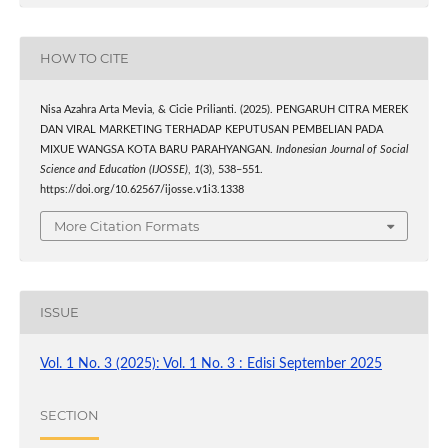
HOW TO CITE
Nisa Azahra Arta Mevia, & Cicie Prilianti. (2025). PENGARUH CITRA MEREK
DAN VIRAL MARKETING TERHADAP KEPUTUSAN PEMBELIAN PADA
MIXUE WANGSA KOTA BARU PARAHYANGAN.
Indonesian Journal of Social
Science and Education (IJOSSE)
,
1
(3), 538–551.
https://doi.org/10.62567/ijosse.v1i3.1338
More Citation Formats
ISSUE
Vol. 1 No. 3 (2025): Vol. 1 No. 3 : Edisi September 2025
SECTION