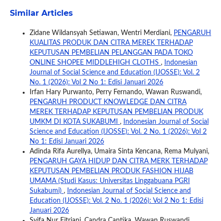
Similar Articles
Zidane Wildansyah Setiawan, Wentri Merdiani,
PENGARUH
KUALITAS PRODUK DAN CITRA MEREK TERHADAP
KEPUTUSAN PEMBELIAN PELANGGAN PADA TOKO
ONLINE SHOPEE MIDDLEHIGH CLOTHS
,
Indonesian
Journal of Social Science and Education (IJOSSE): Vol. 2
No. 1 (2026): Vol 2 No 1: Edisi Januari 2026
Irfan Hary Purwanto, Perry Fernando, Wawan Ruswandi,
PENGARUH PRODUCT KNOWLEDGE DAN CITRA
MEREK TERHADAP KEPUTUSAN PEMBELIAN PRODUK
UMKM DI KOTA SUKABUMI
,
Indonesian Journal of Social
Science and Education (IJOSSE): Vol. 2 No. 1 (2026): Vol 2
No 1: Edisi Januari 2026
Adinda Rifa Aurellya, Umaira Sinta Kencana, Rema Mulyani,
PENGARUH GAYA HIDUP DAN CITRA MERK TERHADAP
KEPUTUSAN PEMBELIAN PRODUK FASHION HIJAB
UMAMA (Studi Kasus: Universitas Linggabuana PGRI
Sukabumi)
,
Indonesian Journal of Social Science and
Education (IJOSSE): Vol. 2 No. 1 (2026): Vol 2 No 1: Edisi
Januari 2026
Syifa Nur Fitriani, Candra Cantika, Wawan Ruswandi,