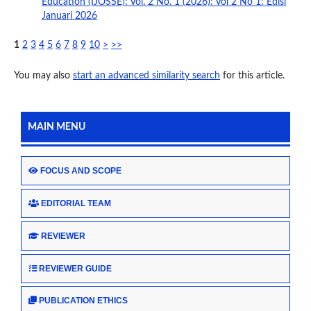
Education (IJOSSE): Vol. 2 No. 1 (2026): Vol 2 No 1: Edisi
Januari 2026
1
2
3
4
5
6
7
8
9
10
>
>>
You may also
start an advanced similarity search
for this article.
MAIN MENU
FOCUS AND SCOPE
EDITORIAL TEAM
REVIEWER
REVIEWER GUIDE
PUBLICATION ETHICS