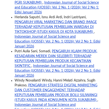
PGRI SUKABUMI)
,
Indonesian Journal of Social Science
and Education (IJOSSE): Vol. 2 No. 1 (2026): Vol 2 No 1:
Edisi Januari 2026
Herlanda Saputri, Isnu Ardi Ardi, Indri Lastriyani,
PENGARUH VIRAL MARKETING DAN BRAND IMAGE
TERHADAP KEPUTUSAN PEMBELIAN WARDAH DI
TIKTOKSHOP (STUDI KASUS DI KOTA SUKABUMI)
,
Indonesian Journal of Social Science and
Education (IJOSSE): Vol. 2 No. 1 (2026): Vol 2 No 1: Edisi
Januari 2026
Putri Aulia Sani, Somadi,
PENGARUH KLAIM PRODUK,
KESADARAN MEREK DAN SELEBRITI TERHADAP
KEPUTUSAN PEMBELIAN PRODUK KECANTIKAN
SKINTIFIC
,
Indonesian Journal of Social Science and
Education (IJOSSE): Vol. 2 No. 1 (2026): Vol 2 No 1: Edisi
Januari 2026
Windy Novalianti Windy, Hanni Melati Azzahra, Sugih
Prakoso,
PENGARUH STRATEGI DIGITAL MARKETING
DAN CUSTOMER ENGAGEMENT TERHADAP
KEPUTUSAN PEMBELIAN PRODUK BOLU SILIWANGI
(STUDI KASUS PADA KONSUMEN KOTA SUKABUMI)
,
Indonesian Journal of Social Science and