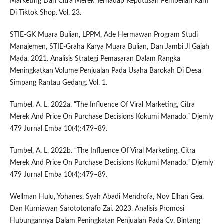
Marketing Dan Citra Merek Terhadap Keputusan Pembelian Kahf
Di Tiktok Shop. Vol. 23.
STIE-GK Muara Bulian, LPPM, Ade Hermawan Program Studi
Manajemen, STIE-Graha Karya Muara Bulian, Dan Jambi Jl Gajah
Mada. 2021. Analisis Strategi Pemasaran Dalam Rangka
Meningkatkan Volume Penjualan Pada Usaha Barokah Di Desa
Simpang Rantau Gedang. Vol. 1.
Tumbel, A. L. 2022a. “The Influence Of Viral Marketing, Citra
Merek And Price On Purchase Decisions Kokumi Manado.” Djemly
479 Jurnal Emba 10(4):479–89.
Tumbel, A. L. 2022b. “The Influence Of Viral Marketing, Citra
Merek And Price On Purchase Decisions Kokumi Manado.” Djemly
479 Jurnal Emba 10(4):479–89.
Wellman Hulu, Yohanes, Syah Abadi Mendrofa, Nov Elhan Gea,
Dan Kurniawan Sarototonafo Zai. 2023. Analisis Promosi
Hubungannya Dalam Peningkatan Penjualan Pada Cv. Bintang