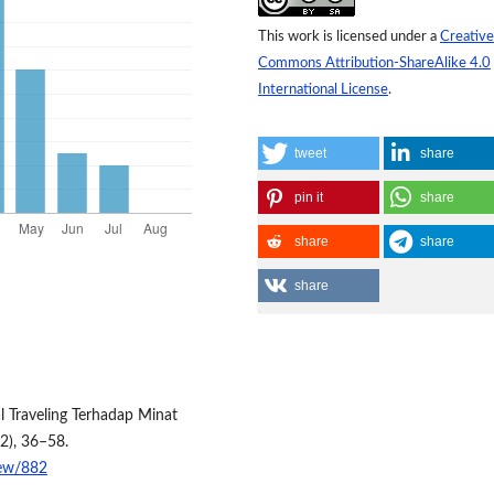
This work is licensed under a
Creative
Commons Attribution-ShareAlike 4.0
International License
.
tweet
share
pin it
share
share
share
share
l Traveling Terhadap Minat
(2), 36–58.
view/882