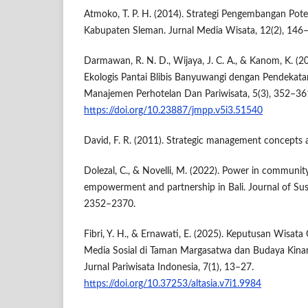
Atmoko, T. P. H. (2014). Strategi Pengembangan Pot
Kabupaten Sleman. Jurnal Media Wisata, 12(2), 146
Darmawan, R. N. D., Wijaya, J. C. A., & Kanom, K. (20
Ekologis Pantai Blibis Banyuwangi dengan Pendekat
Manajemen Perhotelan Dan Pariwisata, 5(3), 352–36
https://doi.org/10.23887/jmpp.v5i3.51540
David, F. R. (2011). Strategic management concepts a
Dolezal, C., & Novelli, M. (2022). Power in communit
empowerment and partnership in Bali. Journal of Sus
2352–2370.
Fibri, Y. H., & Ernawati, E. (2025). Keputusan Wisata
Media Sosial di Taman Margasatwa dan Budaya Kinant
Jurnal Pariwisata Indonesia, 7(1), 13–27.
https://doi.org/10.37253/altasia.v7i1.9984