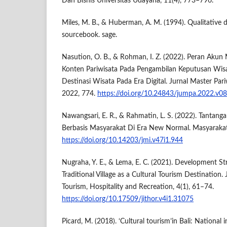
Dan Bisnis Universitas Udayana, 11(4), 773–796.
Miles, M. B., & Huberman, A. M. (1994). Qualitative 
sourcebook. sage.
Nasution, O. B., & Rohman, I. Z. (2022). Peran Akun 
Konten Pariwisata Pada Pengambilan Keputusan Wi
Destinasi Wisata Pada Era Digital. Jurnal Master Par
2022, 774.
https://doi.org/10.24843/jumpa.2022.v08
Nawangsari, E. R., & Rahmatin, L. S. (2022). Tantang
Berbasis Masyarakat Di Era New Normal. Masyarakat 
https://doi.org/10.14203/jmi.v47i1.944
Nugraha, Y. E., & Lema, E. C. (2021). Development St
Traditional Village as a Cultural Tourism Destination.
Tourism, Hospitality and Recreation, 4(1), 61–74.
https://doi.org/10.17509/jithor.v4i1.31075
Picard, M. (2018). ‘Cultural tourism’in Bali: National 