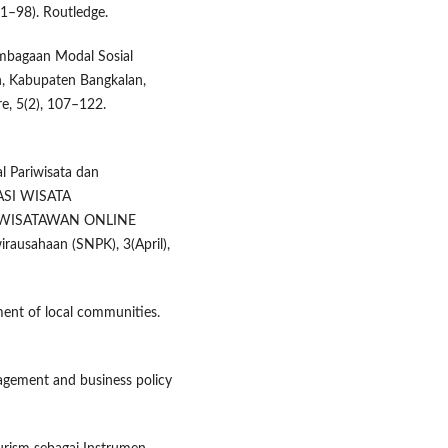
71–98). Routledge.
embagaan Modal Sosial
h, Kabupaten Bangkalan,
e, 5(2), 107–122.
nal Pariwisata dan
ASI WISATA
 WISATAWAN ONLINE
ausahaan (SNPK), 3(April),
ent of local communities.
nagement and business policy