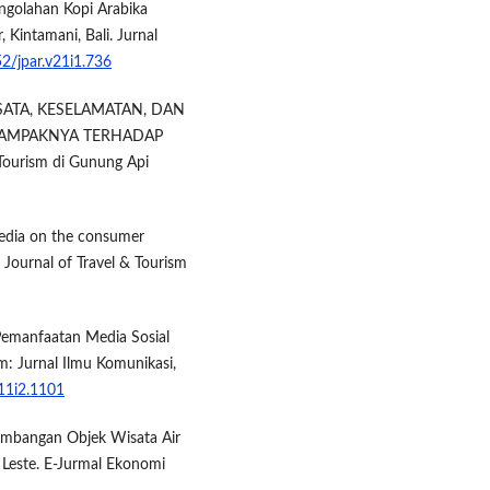
ngolahan Kopi Arabika
Kintamani, Bali. Jurnal
52/jpar.v21i1.736
ISATA, KESELAMATAN, DAN
DAMPAKNYA TERHADAP
ourism di Gunung Api
 media on the consumer
 Journal of Travel & Tourism
Pemanfaatan Media Sosial
 Jurnal Ilmu Komunikasi,
11i2.1101
engembangan Objek Wisata Air
Leste. E-Jurmal Ekonomi