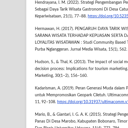
Hendrayana, I. M. (2022). Strategi Pengembangan Pe
Sebagai Daya Tarik Wisata Gastronomi Di Desa Catur, 
Kepariwisataan, 21(1), 77–88.
https://doi.org/10.523
Hermawan, H. (2017). PENGARUH DAYA TARIK W
SARANA WISATA TERHADAP KEPUASAN SERTA 
LOYALITAS WISATAWAN : Studi Community Based T
Purba Nglanggeran. Jurnal Media Wisata, 15(1), 562.
Hudson, S., & Thal, K. (2013). The impact of social
decision process: Implications for tourism marketing.
Marketing, 30(1–2), 156–160.
Kadarisman, A. (2019). Peran Generasi Muda dalam 
untuk Mempromosikan Geopark Ciletuh. Ultimacomm:
11, 92–108.
https://doi.org/10.31937/ultimacomm.v
Mario, B., & Giantari, I. G. A. K. (2015). Strategi P
Panas Di Desa Marobo, Kabupaten Bobonaro, Timor 