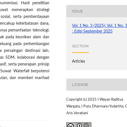
umentasi. Hasil penelitian
wat menerapkan strategi
ISSUE
 sosial, serta pemberdayaan
mencakup keterbatasan dana,
Vol. 1 No. 3 (2025): Vol. 1 No. 
mnya pemanfaatan teknologi.
: Edisi September 2025
tak pada keunikan alam dan
 peluang pada perkembangan
SECTION
 persaingan destinasi lain.
tas SDM, kolaborasi dengan
Articles
sif, serta penerapan prinsip
, Suwat Waterfall berpotensi
njutan, dan memberi manfaat
LICENSE
Copyright (c) 2025 I Wayan Raditya
Wargata, I Putu Dharmanu Yudartha, 
Aris Veratiani