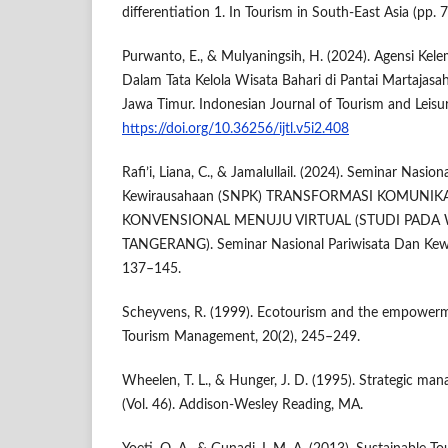
differentiation 1. In Tourism in South-East Asia (pp. 
Purwanto, E., & Mulyaningsih, H. (2024). Agensi Kel
Dalam Tata Kelola Wisata Bahari di Pantai Martajasa
Jawa Timur. Indonesian Journal of Tourism and Leisur
https://doi.org/10.36256/ijtl.v5i2.408
Rafi’i, Liana, C., & Jamalullail. (2024). Seminar Nasio
Kewirausahaan (SNPK) TRANSFORMASI KOMUNIK
KONVENSIONAL MENUJU VIRTUAL (STUDI PADA
TANGERANG). Seminar Nasional Pariwisata Dan Kewir
137–145.
Scheyvens, R. (1999). Ecotourism and the empowerm
Tourism Management, 20(2), 245–249.
Wheelen, T. L., & Hunger, J. D. (1995). Strategic ma
(Vol. 46). Addison-Wesley Reading, MA.