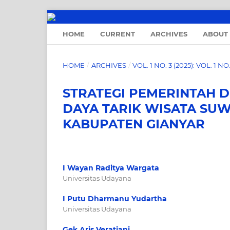
HOME
CURRENT
ARCHIVES
ABOUT
HOME
/
ARCHIVES
/
VOL. 1 NO. 3 (2025): VOL. 1 N
STRATEGI PEMERINTAH 
DAYA TARIK WISATA SU
KABUPATEN GIANYAR
I Wayan Raditya Wargata
Universitas Udayana
I Putu Dharmanu Yudartha
Universitas Udayana
Gek Aris Veratiani