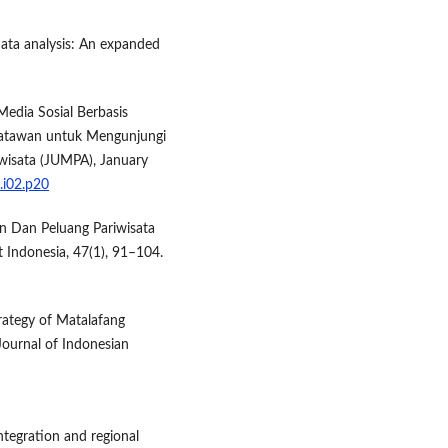
data analysis: An expanded
Media Sosial Berbasis
satawan untuk Mengunjungi
iwisata (JUMPA), January
.i02.p20
an Dan Peluang Pariwisata
Indonesia, 47(1), 91–104.
rategy of Matalafang
 Journal of Indonesian
integration and regional