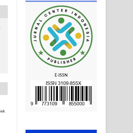
3
E-ISSN
Gek