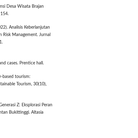
ensi Desa Wisata Brajan
–154.
22). Analisis Keberlanjutan
an Risk Management. Jurnal
1.
nd cases. Prentice hall.
y-based tourism:
tainable Tourism, 30(10),
 Generasi Z: Eksplorasi Peran
an Bukittinggi. Altasia