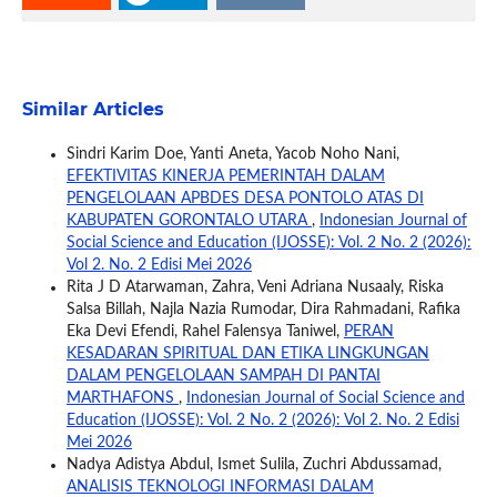
Similar Articles
Sindri Karim Doe, Yanti Aneta, Yacob Noho Nani,
EFEKTIVITAS KINERJA PEMERINTAH DALAM
PENGELOLAAN APBDES DESA PONTOLO ATAS DI
KABUPATEN GORONTALO UTARA
,
Indonesian Journal of
Social Science and Education (IJOSSE): Vol. 2 No. 2 (2026):
Vol 2. No. 2 Edisi Mei 2026
Rita J D Atarwaman, Zahra, Veni Adriana Nusaaly, Riska
Salsa Billah, Najla Nazia Rumodar, Dira Rahmadani, Rafika
Eka Devi Efendi, Rahel Falensya Taniwel,
PERAN
KESADARAN SPIRITUAL DAN ETIKA LINGKUNGAN
DALAM PENGELOLAAN SAMPAH DI PANTAI
MARTHAFONS
,
Indonesian Journal of Social Science and
Education (IJOSSE): Vol. 2 No. 2 (2026): Vol 2. No. 2 Edisi
Mei 2026
Nadya Adistya Abdul, Ismet Sulila, Zuchri Abdussamad,
ANALISIS TEKNOLOGI INFORMASI DALAM