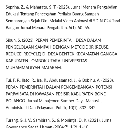
Seprina, Z., & Maharatu, S. T. (2025). Jurnal Menara Pengabdian
Edukasi Tentang Pencegahan Perilaku Buang Sampah
Sembarangan Sejak Dini Melalui Video Animasi di SD N 024 Tarai
Bangun Jurnal Menara Pengabdian. 5(1), 50–55.
Sibun, S. (2023). PERAN PEMERINTAH DESA DALAM
PENGELOLAAN SAMPAH DENGAN METODE 3R (REUSE,
REDUCE, RECYCLE) DI DESA BENTEK KECAMATAN GANGGA
KABUPATEN LOMBOK UTARA. UNIVERSITAS
MUHAMMADIYAH MATARAM.
Tui, F. P., Ilato, R., Isa, R., Abdussamad, J., & Bobihu, A. (2023).
PERAN PEMERINTAH DALAM PENGEMBANGAN POTENSI
PARIWISATA DI KAWASAN PESISIR KABUPATEN BONE
BOLANGO. Jurnal Manajemen Sumber Daya Manusia,
Administrasi Dan Pelayanan Publik, 10(1), 332–342.
Turang, G. J. V., Sambiran, S., & Monintja, D. K. (2021). Jurnal
Governance Sadat. Usman (2004:7), 1(2), 1–10.