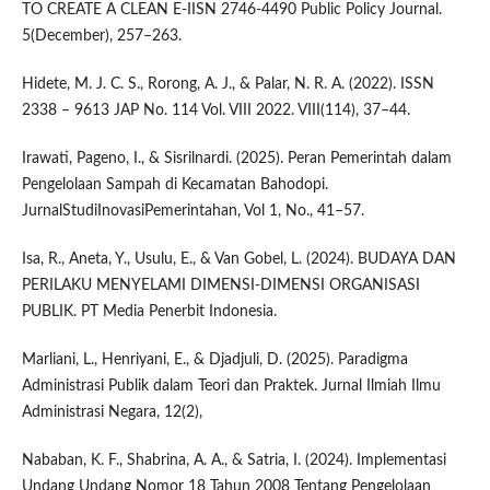
TO CREATE A CLEAN E-IISN 2746-4490 Public Policy Journal.
5(December), 257–263.
Hidete, M. J. C. S., Rorong, A. J., & Palar, N. R. A. (2022). ISSN
2338 – 9613 JAP No. 114 Vol. VIII 2022. VIII(114), 37–44.
Irawati, Pageno, I., & Sisrilnardi. (2025). Peran Pemerintah dalam
Pengelolaan Sampah di Kecamatan Bahodopi.
JurnalStudiInovasiPemerintahan, Vol 1, No., 41–57.
Isa, R., Aneta, Y., Usulu, E., & Van Gobel, L. (2024). BUDAYA DAN
PERILAKU MENYELAMI DIMENSI-DIMENSI ORGANISASI
PUBLIK. PT Media Penerbit Indonesia.
Marliani, L., Henriyani, E., & Djadjuli, D. (2025). Paradigma
Administrasi Publik dalam Teori dan Praktek. Jurnal Ilmiah Ilmu
Administrasi Negara, 12(2),
Nababan, K. F., Shabrina, A. A., & Satria, I. (2024). Implementasi
Undang Undang Nomor 18 Tahun 2008 Tentang Pengelolaan