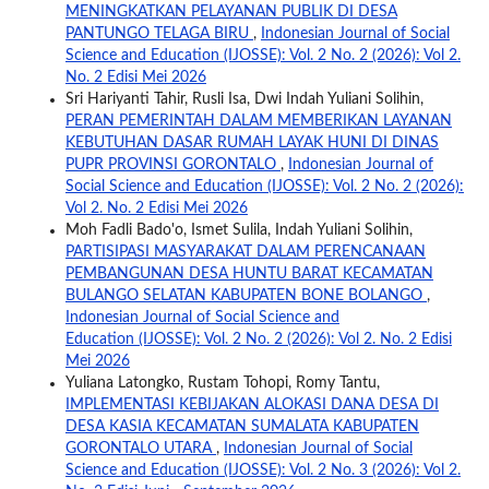
MENINGKATKAN PELAYANAN PUBLIK DI DESA
PANTUNGO TELAGA BIRU
,
Indonesian Journal of Social
Science and Education (IJOSSE): Vol. 2 No. 2 (2026): Vol 2.
No. 2 Edisi Mei 2026
Sri Hariyanti Tahir, Rusli Isa, Dwi Indah Yuliani Solihin,
PERAN PEMERINTAH DALAM MEMBERIKAN LAYANAN
KEBUTUHAN DASAR RUMAH LAYAK HUNI DI DINAS
PUPR PROVINSI GORONTALO
,
Indonesian Journal of
Social Science and Education (IJOSSE): Vol. 2 No. 2 (2026):
Vol 2. No. 2 Edisi Mei 2026
Moh Fadli Bado'o, Ismet Sulila, Indah Yuliani Solihin,
PARTISIPASI MASYARAKAT DALAM PERENCANAAN
PEMBANGUNAN DESA HUNTU BARAT KECAMATAN
BULANGO SELATAN KABUPATEN BONE BOLANGO
,
Indonesian Journal of Social Science and
Education (IJOSSE): Vol. 2 No. 2 (2026): Vol 2. No. 2 Edisi
Mei 2026
Yuliana Latongko, Rustam Tohopi, Romy Tantu,
IMPLEMENTASI KEBIJAKAN ALOKASI DANA DESA DI
DESA KASIA KECAMATAN SUMALATA KABUPATEN
GORONTALO UTARA
,
Indonesian Journal of Social
Science and Education (IJOSSE): Vol. 2 No. 3 (2026): Vol 2.