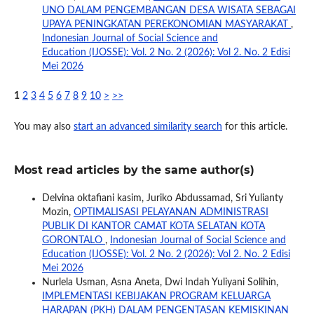
UNO DALAM PENGEMBANGAN DESA WISATA SEBAGAI
UPAYA PENINGKATAN PEREKONOMIAN MASYARAKAT
,
Indonesian Journal of Social Science and
Education (IJOSSE): Vol. 2 No. 2 (2026): Vol 2. No. 2 Edisi
Mei 2026
1
2
3
4
5
6
7
8
9
10
>
>>
You may also
start an advanced similarity search
for this article.
Most read articles by the same author(s)
Delvina oktafiani kasim, Juriko Abdussamad, Sri Yulianty
Mozin,
OPTIMALISASI PELAYANAN ADMINISTRASI
PUBLIK DI KANTOR CAMAT KOTA SELATAN KOTA
GORONTALO
,
Indonesian Journal of Social Science and
Education (IJOSSE): Vol. 2 No. 2 (2026): Vol 2. No. 2 Edisi
Mei 2026
Nurlela Usman, Asna Aneta, Dwi Indah Yuliyani Solihin,
IMPLEMENTASI KEBIJAKAN PROGRAM KELUARGA
HARAPAN (PKH) DALAM PENGENTASAN KEMISKINAN