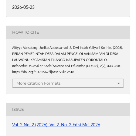
2026-05-23
HOW TO CITE
Alfiyya Vansolang, Juriko Abdussamad, & Dwi Indah Yuliyani Solihin. (2026).
PERAN PEMERINTAH DESA DALAM PENGELOLAAN SAMPAH DI DESA
LAUWONU KECAMATAN TILANGO KABUPATEN GORONTALO.
Indonesian Journal of Social Science and Education (IJOSSE)
,
2
(2), 433–458.
https://doi.org/10.62567/ijosse.v2i2.2618
More Citation Formats
ISSUE
Vol. 2 No. 2 (2026): Vol 2. No. 2 Edisi Mei 2026