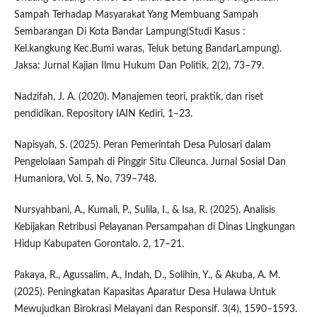
Sampah Terhadap Masyarakat Yang Membuang Sampah
Sembarangan Di Kota Bandar Lampung(Studi Kasus :
Kel.kangkung Kec.Bumi waras, Teluk betung BandarLampung).
Jaksa: Jurnal Kajian Ilmu Hukum Dan Politik, 2(2), 73–79.
Nadzifah, J. A. (2020). Manajemen teori, praktik, dan riset
pendidikan. Repository IAIN Kediri, 1–23.
Napisyah, S. (2025). Peran Pemerintah Desa Pulosari dalam
Pengelolaan Sampah di Pinggir Situ Cileunca. Jurnal Sosial Dan
Humaniora, Vol. 5, No, 739–748.
Nursyahbani, A., Kumali, P., Sulila, I., & Isa, R. (2025). Analisis
Kebijakan Retribusi Pelayanan Persampahan di Dinas Lingkungan
Hidup Kabupaten Gorontalo. 2, 17–21.
Pakaya, R., Agussalim, A., Indah, D., Solihin, Y., & Akuba, A. M.
(2025). Peningkatan Kapasitas Aparatur Desa Hulawa Untuk
Mewujudkan Birokrasi Melayani dan Responsif. 3(4), 1590–1593.