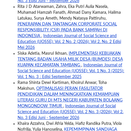
No. 3 Edisi Juni - September 2026
Rita J D Atarwaman, Zahra, Eka Putri Aulia Nasela,
Muhamad Hamzah Fanath, Ahmad Dany Kamara, Halima
Latukau, Surya Ameth, Mendy Natasya Pattiruhu,
PENERAPAN DAN TANTANGAN CORPORATE SOCIAL
RESPONSIBILITY (CSR) PADA BANK SAMPAH DI
INDONESIA
,
Indonesian Journal of Social Science and
Education (IJOSSE): Vol. 2 No. 2 (2026): Vol 2. No. 2 Edisi
Mei 2026
Siska Adetia, Masrul Ikhsan,
IMPLEMENTASI KEBIJAKAN
TENTANG BADAN USAHA MILIK DESA (BUMDES) DESA
KUAPAN KECAMATAN TAMBANG
,
Indonesian Journal of
Social Science and Education (IJOSSE): Vol. 1 No. 3 (2025):
Vol. 1 No. 3 : Edisi September 2025
Rama Shinta Dewi Kartiman, Khoirul Anwar, Toha
Makshun,
OPTIMALISASI PERAN FASILITATOR
PENDIDIKAN DALAM MENINGKATKAN KEMAMPUAN
LITERASI GURU DI MTS NEGERI KABUPATEN BOLAANG
MONGONDOW TIMUR
,
Indonesian Journal of Social
Science and Education (IJOSSE): Vol. 2 No. 3 (2026): Vol 2.
No. 3 Edisi Juni - September 2026
Khaira Azzahra, Dwi Afria Yelda, Hafiz Randika Putra, Viola
Nofrilia, Yulia Hanoselina,
KEPEMIMPINAN SANDIAGA