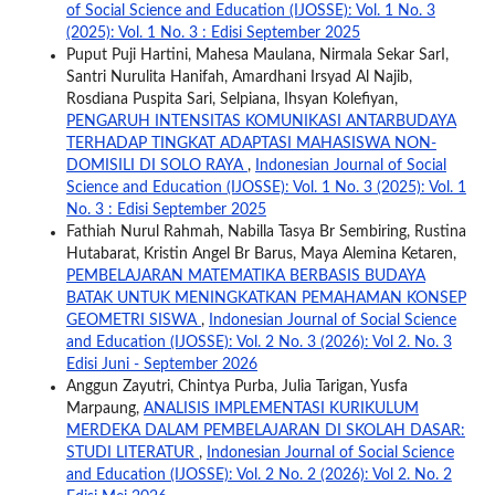
of Social Science and Education (IJOSSE): Vol. 1 No. 3
(2025): Vol. 1 No. 3 : Edisi September 2025
Puput Puji Hartini, Mahesa Maulana, Nirmala Sekar SarI,
Santri Nurulita Hanifah, Amardhani Irsyad Al Najib,
Rosdiana Puspita Sari, Selpiana, Ihsyan Kolefiyan,
PENGARUH INTENSITAS KOMUNIKASI ANTARBUDAYA
TERHADAP TINGKAT ADAPTASI MAHASISWA NON-
DOMISILI DI SOLO RAYA
,
Indonesian Journal of Social
Science and Education (IJOSSE): Vol. 1 No. 3 (2025): Vol. 1
No. 3 : Edisi September 2025
Fathiah Nurul Rahmah, Nabilla Tasya Br Sembiring, Rustina
Hutabarat, Kristin Angel Br Barus, Maya Alemina Ketaren,
PEMBELAJARAN MATEMATIKA BERBASIS BUDAYA
BATAK UNTUK MENINGKATKAN PEMAHAMAN KONSEP
GEOMETRI SISWA
,
Indonesian Journal of Social Science
and Education (IJOSSE): Vol. 2 No. 3 (2026): Vol 2. No. 3
Edisi Juni - September 2026
Anggun Zayutri, Chintya Purba, Julia Tarigan, Yusfa
Marpaung,
ANALISIS IMPLEMENTASI KURIKULUM
MERDEKA DALAM PEMBELAJARAN DI SKOLAH DASAR:
STUDI LITERATUR
,
Indonesian Journal of Social Science
and Education (IJOSSE): Vol. 2 No. 2 (2026): Vol 2. No. 2