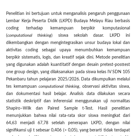
Penelitian ini bertujuan untuk menganalisis pengaruh penggunaan
Lembar Kerja Peserta Didik (LKPD) Budaya Melayu Riau berbasis
coding terhadap kemampuan berpikir komputasional
(
computational thinking
) siswa sekolah dasar. LKPD ini
dikembangkan dengan mengintegrasikan unsur budaya lokal dan
aktivitas coding sebagai upaya menumbuhkan kemampuan
berpikir sistematis, logis, dan kreatif sejak dini. Metode penelitian
yang digunakan adalah kuantitatif dengan desain pretest-posttest
one group design, yang dilaksanakan pada siswa kelas IV SDN 105
Pekanbaru tahun pelajaran 2025/2026. Data dikumpulkan melalui
tes kemampuan
computational thinking
, observasi aktivitas siswa,
dan dokumentasi hasil belajar. Analisis data dilakukan secara
statistik deskriptif dan inferensial menggunakan uji normalitas
Shapiro–Wilk dan Paired Sample t-Test. Hasil penelitian
menunjukkan bahwa nilai rata-rata skor siswa meningkat dari
64,63 menjadi 67,78 setelah penerapan LKPD, dengan nilai
signifikansi uji t sebesar 0,406 (> 0,05), yang berarti tidak terdapat