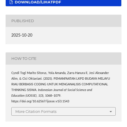
DOWNLOAD/LIHATPDF
PUBLISHED
2025-10-20
HOW TO CITE
Cyndi Togi Marito Sitorus, Yola Amanda, Zarra Hanura Il, Jesi Alexander
Alim, & Cici Oktaviani. (2025). PEMANFAATAN LKPD BUDAYA MELAYU
RIAU BERBASIS CODING UNTUK MENGANALISIS COMPUTATIONAL
THINKING SISWA.
Indonesian Journal of Social Science and
Education (IJOSSE)
,
1
(3), 1068–1079.
https://doi.org/10.62567/ijosse.v1i3.1543
More Citation Formats