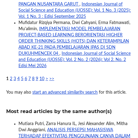
PANGAN NUSANTARA GARUT
,
Indonesian Journal of
Social Science and Education (IJOSSE): Vol. 1 No. 3 (2025):
Vol. 1 No. 3 : Edisi September 2025
Mufidatur Rizqiya Permana, Dwi Cahyani, Erma Fatmawati,
Mu'alimin,
IMPLEMENTASI MODEL PEMBELAJARAN
PROJECT-BASED LEARNING BERORIENTASI HIGHER
ORDER THINKING SKILLS (HOTS) DAN KETERAMPILAN
ABAD KE-21 PADA PEMBELAJARAN IPAS DI SDN
DUKUHMENCEK 04
,
Indonesian Journal of Social Science
and Education (IJOSSE): Vol. 2 No. 2 (2026): Vol 2. No. 2
Edisi Mei 2026
1
2
3
4
5
6
7
8
9
10
>
>>
You may also
start an advanced similarity search
for this article.
Most read articles by the same author(s)
Mutiara Putri, Zarra Hanura IL, Jesi Alexander Alim, Mitha
Dwi Anggriani,
ANALISIS PERSEPSI MAHASISWA
TERHADAP EFEKTIVITAS PENGGUNAAN CANVA DALAM