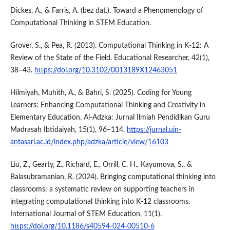
Dickes, A., & Farris, A. (bez dat.). Toward a Phenomenology of
Computational Thinking in STEM Education.
Grover, S., & Pea, R. (2013). Computational Thinking in K-12: A
Review of the State of the Field. Educational Researcher, 42(1),
38–43.
https://doi.org/10.3102/0013189X12463051
Hilmiyah, Muhith, A., & Bahri, S. (2025). Coding for Young
Learners: Enhancing Computational Thinking and Creativity in
Elementary Education. Al-Adzka: Jurnal Ilmiah Pendidikan Guru
Madrasah Ibtidaiyah, 15(1), 96–114.
https://jurnal.uin-
antasari.ac.id/index.php/adzka/article/view/16103
Liu, Z., Gearty, Z., Richard, E., Orrill, C. H., Kayumova, S., &
Balasubramanian, R. (2024). Bringing computational thinking into
classrooms: a systematic review on supporting teachers in
integrating computational thinking into K-12 classrooms.
International Journal of STEM Education, 11(1).
https://doi.org/10.1186/s40594-024-00510-6