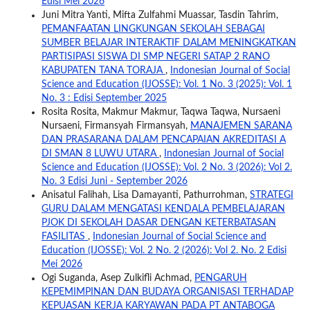
Edisi Mei 2026
Juni Mitra Yanti, Mifta Zulfahmi Muassar, Tasdin Tahrim,
PEMANFAATAN LINGKUNGAN SEKOLAH SEBAGAI
SUMBER BELAJAR INTERAKTIF DALAM MENINGKATKAN
PARTISIPASI SISWA DI SMP NEGERI SATAP 2 RANO
KABUPATEN TANA TORAJA
,
Indonesian Journal of Social
Science and Education (IJOSSE): Vol. 1 No. 3 (2025): Vol. 1
No. 3 : Edisi September 2025
Rosita Rosita, Makmur Makmur, Taqwa Taqwa, Nursaeni
Nursaeni, Firmansyah Firmansyah,
MANAJEMEN SARANA
DAN PRASARANA DALAM PENCAPAIAN AKREDITASI A
DI SMAN 8 LUWU UTARA
,
Indonesian Journal of Social
Science and Education (IJOSSE): Vol. 2 No. 3 (2026): Vol 2.
No. 3 Edisi Juni - September 2026
Anisatul Falihah, Lisa Damayanti, Pathurrohman,
STRATEGI
GURU DALAM MENGATASI KENDALA PEMBELAJARAN
PJOK DI SEKOLAH DASAR DENGAN KETERBATASAN
FASILITAS
,
Indonesian Journal of Social Science and
Education (IJOSSE): Vol. 2 No. 2 (2026): Vol 2. No. 2 Edisi
Mei 2026
Ogi Suganda, Asep Zulkifli Achmad,
PENGARUH
KEPEMIMPINAN DAN BUDAYA ORGANISASI TERHADAP
KEPUASAN KERJA KARYAWAN PADA PT ANTABOGA