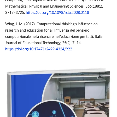
computing. Philosophical Transactions of the Royal Society A:
Mathematical, Physical and Engineering Sciences, 366(1881),
3717–3725.
https://doi.org/10.1098/rsta.2008.0118
Wing, J. M. (2017). Computational thinking’s influence on
research and education for all Influenza del pensiero
computazionale nella ricerca e nell’educazione per tutti. Italian
Journal of Educational Technology, 25(2), 7–14.
https://doi.org/10.17471/2499-4324/922