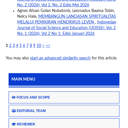
No. 2 (2026): Vol 2. No. 2 Edisi Mei 2026
Agnes Afoan Golan Nubatonis, Leornadus Baama Tobin,
Nelcy Hala,
MEMBANGUN LANDASAN SPIRITUALITAS
MELALUI PEMIKIRAN HENDRIKUS LEVEN
,
Indonesian
Journal of Social Science and Education (IJOSSE): Vol. 2
No. 1 (2026): Vol 2 No 1: Edisi Januari 2026
1
2
3
4
5
6
7
8
9
10
>
>>
You may also
start an advanced similarity search
for this article.
MAIN MENU
FOCUS AND SCOPE
EDITORIAL TEAM
REVIEWER