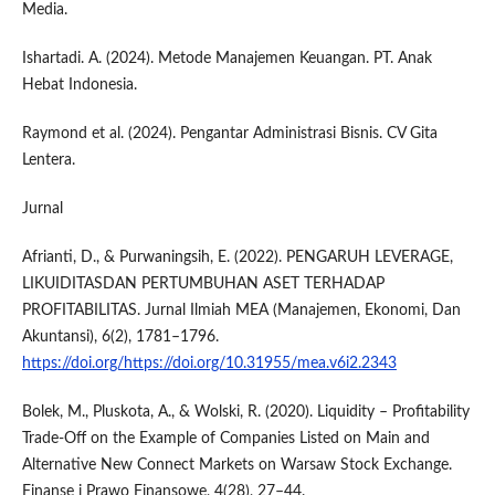
Media.
Ishartadi. A. (2024). Metode Manajemen Keuangan. PT. Anak
Hebat Indonesia.
Raymond et al. (2024). Pengantar Administrasi Bisnis. CV Gita
Lentera.
Jurnal
Afrianti, D., & Purwaningsih, E. (2022). PENGARUH LEVERAGE,
LIKUIDITASDAN PERTUMBUHAN ASET TERHADAP
PROFITABILITAS. Jurnal Ilmiah MEA (Manajemen, Ekonomi, Dan
Akuntansi), 6(2), 1781–1796.
https://doi.org/https://doi.org/10.31955/mea.v6i2.2343
Bolek, M., Pluskota, A., & Wolski, R. (2020). Liquidity – Profitability
Trade-Off on the Example of Companies Listed on Main and
Alternative New Connect Markets on Warsaw Stock Exchange.
Finanse i Prawo Finansowe, 4(28), 27–44.