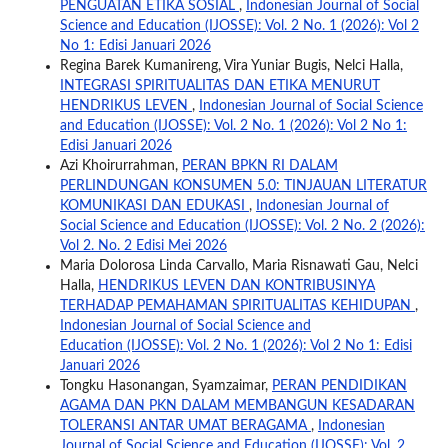
PENGUATAN ETIKA SOSIAL
,
Indonesian Journal of Social
Science and Education (IJOSSE): Vol. 2 No. 1 (2026): Vol 2
No 1: Edisi Januari 2026
Regina Barek Kumanireng, Vira Yuniar Bugis, Nelci Halla,
INTEGRASI SPIRITUALITAS DAN ETIKA MENURUT
HENDRIKUS LEVEN
,
Indonesian Journal of Social Science
and Education (IJOSSE): Vol. 2 No. 1 (2026): Vol 2 No 1:
Edisi Januari 2026
Azi Khoirurrahman,
PERAN BPKN RI DALAM
PERLINDUNGAN KONSUMEN 5.0: TINJAUAN LITERATUR
KOMUNIKASI DAN EDUKASI
,
Indonesian Journal of
Social Science and Education (IJOSSE): Vol. 2 No. 2 (2026):
Vol 2. No. 2 Edisi Mei 2026
Maria Dolorosa Linda Carvallo, Maria Risnawati Gau, Nelci
Halla,
HENDRIKUS LEVEN DAN KONTRIBUSINYA
TERHADAP PEMAHAMAN SPIRITUALITAS KEHIDUPAN
,
Indonesian Journal of Social Science and
Education (IJOSSE): Vol. 2 No. 1 (2026): Vol 2 No 1: Edisi
Januari 2026
Tongku Hasonangan, Syamzaimar,
PERAN PENDIDIKAN
AGAMA DAN PKN DALAM MEMBANGUN KESADARAN
TOLERANSI ANTAR UMAT BERAGAMA
,
Indonesian
Journal of Social Science and Education (IJOSSE): Vol. 2