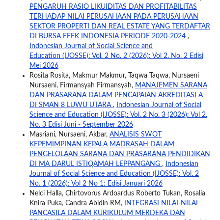
PENGARUH RASIO LIKUIDITAS DAN PROFITABILITAS
TERHADAP NILAI PERUSAHAAN PADA PERUSAHAAN
SEKTOR PROPERTI DAN REAL ESTATE YANG TERDAFTAR
DI BURSA EFEK INDONESIA PERIODE 2020-2024
,
Indonesian Journal of Social Science and
Education (IJOSSE): Vol. 2 No. 2 (2026): Vol 2. No. 2 Edisi
Mei 2026
Rosita Rosita, Makmur Makmur, Taqwa Taqwa, Nursaeni
Nursaeni, Firmansyah Firmansyah,
MANAJEMEN SARANA
DAN PRASARANA DALAM PENCAPAIAN AKREDITASI A
DI SMAN 8 LUWU UTARA
,
Indonesian Journal of Social
Science and Education (IJOSSE): Vol. 2 No. 3 (2026): Vol 2.
No. 3 Edisi Juni - September 2026
Masriani, Nursaeni, Akbar,
ANALISIS SWOT
KEPEMIMPINAN KEPALA MADRASAH DALAM
PENGELOLAAN SARANA DAN PRASARANA PENDIDIKAN
DI MA DARUL ISTIQAMAH LEPPANGANG
,
Indonesian
Journal of Social Science and Education (IJOSSE): Vol. 2
No. 1 (2026): Vol 2 No 1: Edisi Januari 2026
Nelci Halla, Chirtovorus Ardoardus Roberto Tukan, Rosalia
Knira Puka, Candra Abidin RM,
INTEGRASI NILAI-NILAI
PANCASILA DALAM KURIKULUM MERDEKA DAN