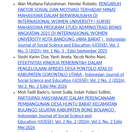
Alan Mudiana Faturahman, Hendar Rubedo,
PENGARUH
FAKTOR SOSIAL DAN MOTIVASI TERHADAP MINAT
MAHASISWA DALAM BERWIRAUSAHA DI
INTERNASIONAL WOMEN UNIVERSITY ( SURVEI
MAHASISWA PROGRAM STUDI ADMINISTRASI BISNIS
ANGKATAN 2021 DI INTERNASIONAL WOMEN
UNIVERSITY KOTA BANDUNG JAWA BARAT )
,
Indonesian
Journal of Social Science and Education (IJOSSE): Vol. 1
No. 3 (2025): Vol. 1 No. 3 : Edisi September 2025
Sindri Karim Doe, Yanti Aneta, Yacob Noho Nani,
EFEKTIVITAS KINERJA PEMERINTAH DALAM
PENGELOLAAN APBDES DESA PONTOLO ATAS DI
KABUPATEN GORONTALO UTARA
,
Indonesian Journal of
Social Science and Education (IJOSSE): Vol. 2 No. 2 (2026):
Vol 2. No. 2 Edisi Mei 2026
Moh Fadli Bado'o, Ismet Sulila, Indah Yuliani Solihin,
PARTISIPASI MASYARAKAT DALAM PERENCANAAN
PEMBANGUNAN DESA HUNTU BARAT KECAMATAN
BULANGO SELATAN KABUPATEN BONE BOLANGO
,
Indonesian Journal of Social Science and
Education (IJOSSE): Vol. 2 No. 2 (2026): Vol 2. No. 2 Edisi
Mei 2026