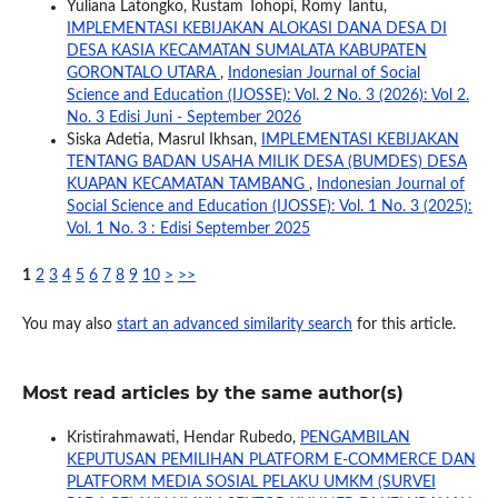
Yuliana Latongko, Rustam Tohopi, Romy Tantu,
IMPLEMENTASI KEBIJAKAN ALOKASI DANA DESA DI
DESA KASIA KECAMATAN SUMALATA KABUPATEN
GORONTALO UTARA
,
Indonesian Journal of Social
Science and Education (IJOSSE): Vol. 2 No. 3 (2026): Vol 2.
No. 3 Edisi Juni - September 2026
Siska Adetia, Masrul Ikhsan,
IMPLEMENTASI KEBIJAKAN
TENTANG BADAN USAHA MILIK DESA (BUMDES) DESA
KUAPAN KECAMATAN TAMBANG
,
Indonesian Journal of
Social Science and Education (IJOSSE): Vol. 1 No. 3 (2025):
Vol. 1 No. 3 : Edisi September 2025
1
2
3
4
5
6
7
8
9
10
>
>>
You may also
start an advanced similarity search
for this article.
Most read articles by the same author(s)
Kristirahmawati, Hendar Rubedo,
PENGAMBILAN
KEPUTUSAN PEMILIHAN PLATFORM E-COMMERCE DAN
PLATFORM MEDIA SOSIAL PELAKU UMKM (SURVEI