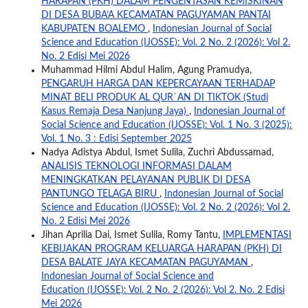
HARAPAN (PKH) DALAM PENGENTASAN KEMISKINAN
DI DESA BUBA’A KECAMATAN PAGUYAMAN PANTAI
KABUPATEN BOALEMO
,
Indonesian Journal of Social
Science and Education (IJOSSE): Vol. 2 No. 2 (2026): Vol 2.
No. 2 Edisi Mei 2026
Muhammad Hilmi Abdul Halim, Agung Pramudya,
PENGARUH HARGA DAN KEPERCAYAAN TERHADAP
MINAT BELI PRODUK AL QUR`AN DI TIKTOK (Studi
Kasus Remaja Desa Nanjung Jaya)
,
Indonesian Journal of
Social Science and Education (IJOSSE): Vol. 1 No. 3 (2025):
Vol. 1 No. 3 : Edisi September 2025
Nadya Adistya Abdul, Ismet Sulila, Zuchri Abdussamad,
ANALISIS TEKNOLOGI INFORMASI DALAM
MENINGKATKAN PELAYANAN PUBLIK DI DESA
PANTUNGO TELAGA BIRU
,
Indonesian Journal of Social
Science and Education (IJOSSE): Vol. 2 No. 2 (2026): Vol 2.
No. 2 Edisi Mei 2026
Jihan Aprilia Dai, Ismet Sulila, Romy Tantu,
IMPLEMENTASI
KEBIJAKAN PROGRAM KELUARGA HARAPAN (PKH) DI
DESA BALATE JAYA KECAMATAN PAGUYAMAN
,
Indonesian Journal of Social Science and
Education (IJOSSE): Vol. 2 No. 2 (2026): Vol 2. No. 2 Edisi
Mei 2026