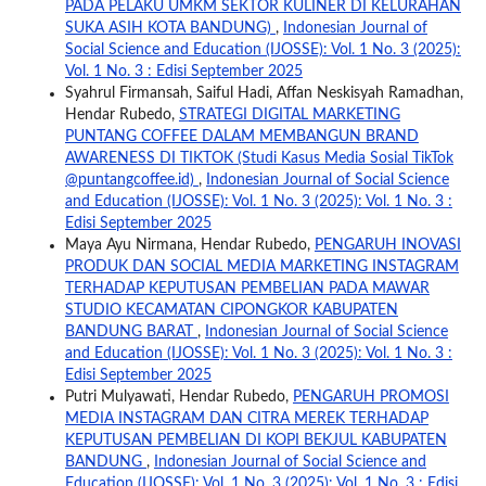
PADA PELAKU UMKM SEKTOR KULINER DI KELURAHAN
SUKA ASIH KOTA BANDUNG)
,
Indonesian Journal of
Social Science and Education (IJOSSE): Vol. 1 No. 3 (2025):
Vol. 1 No. 3 : Edisi September 2025
Syahrul Firmansah, Saiful Hadi, Affan Neskisyah Ramadhan,
Hendar Rubedo,
STRATEGI DIGITAL MARKETING
PUNTANG COFFEE DALAM MEMBANGUN BRAND
AWARENESS DI TIKTOK (Studi Kasus Media Sosial TikTok
@puntangcoffee.id)
,
Indonesian Journal of Social Science
and Education (IJOSSE): Vol. 1 No. 3 (2025): Vol. 1 No. 3 :
Edisi September 2025
Maya Ayu Nirmana, Hendar Rubedo,
PENGARUH INOVASI
PRODUK DAN SOCIAL MEDIA MARKETING INSTAGRAM
TERHADAP KEPUTUSAN PEMBELIAN PADA MAWAR
STUDIO KECAMATAN CIPONGKOR KABUPATEN
BANDUNG BARAT
,
Indonesian Journal of Social Science
and Education (IJOSSE): Vol. 1 No. 3 (2025): Vol. 1 No. 3 :
Edisi September 2025
Putri Mulyawati, Hendar Rubedo,
PENGARUH PROMOSI
MEDIA INSTAGRAM DAN CITRA MEREK TERHADAP
KEPUTUSAN PEMBELIAN DI KOPI BEKJUL KABUPATEN
BANDUNG
,
Indonesian Journal of Social Science and
Education (IJOSSE): Vol. 1 No. 3 (2025): Vol. 1 No. 3 : Edisi