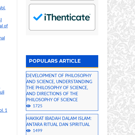
Vol.
I
al of
nal
POPULARS ARTICLE
DEVELOPMENT OF PHILOSOPHY
AND SCIENCE, UNDERSTANDING
I
THE PHILOSOPHY OF SCIENCE,
uli
AND DIRECTIONS OF THE
PHILOSOPHY OF SCIENCE
1725
ol. 1
HAKIKAT IBADAH DALAM ISLAM:
ANTARA RITUAL DAN SPIRITUAL
1499