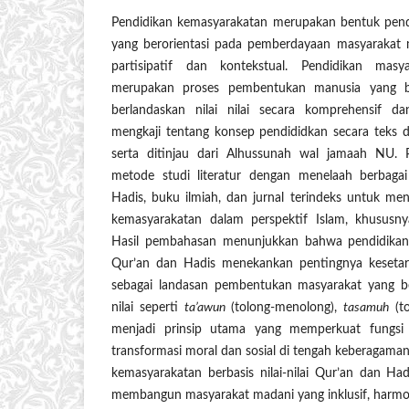
Pendidikan kemasyarakatan merupakan bentuk pendi
yang berorientasi pada pemberdayaan masyarakat m
partisipatif dan kontekstual. Pendidikan mas
merupakan proses pembentukan manusia yang be
berlandaskan nilai nilai secara komprehensif da
mengkaji tentang konsep pendididkan secara teks 
serta ditinjau dari Alhussunah wal jamaah NU. 
metode studi literatur dengan menelaah berbagai
Hadis, buku ilmiah, dan jurnal terindeks untuk men
kemasyarakatan dalam perspektif Islam, khususny
Hasil pembahasan menunjukkan bahwa pendidikan
Qur’an dan Hadis menekankan pentingnya kesetaraa
sebagai landasan pembentukan masyarakat yang ber
nilai seperti
ta’awun
(tolong-menolong),
tasamuh
(to
menjadi prinsip utama yang memperkuat fungsi 
transformasi moral dan sosial di tengah keberagama
kemasyarakatan berbasis nilai-nilai Qur’an dan Had
membangun masyarakat madani yang inklusif, harmo