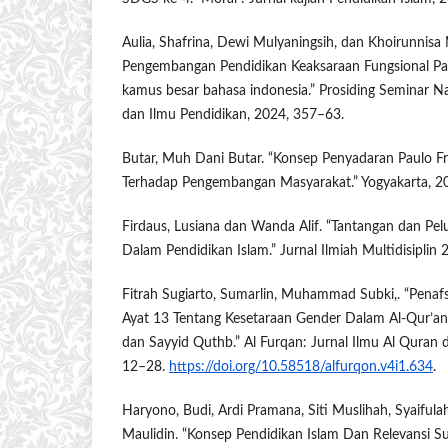
Aulia, Shafrina, Dewi Mulyaningsih, dan Khoirunnisa 
Pengembangan Pendidikan Keaksaraan Fungsional 
kamus besar bahasa indonesia.” Prosiding Seminar N
dan Ilmu Pendidikan, 2024, 357–63.
Butar, Muh Dani Butar. “Konsep Penyadaran Paulo Fr
Terhadap Pengembangan Masyarakat.” Yogyakarta, 2
Firdaus, Lusiana dan Wanda Alif. “Tantangan dan Pel
Dalam Pendidikan Islam.” Jurnal Ilmiah Multidisiplin 
Fitrah Sugiarto, Sumarlin, Muhammad Subki,. “Penafs
Ayat 13 Tentang Kesetaraan Gender Dalam Al-Qur’a
dan Sayyid Quthb.” Al Furqan: Jurnal Ilmu Al Quran da
12–28.
https://doi.org/10.58518/alfurqon.v4i1.634
.
Haryono, Budi, Ardi Pramana, Siti Muslihah, Syaifulah
Maulidin. “Konsep Pendidikan Islam Dan Relevansi S