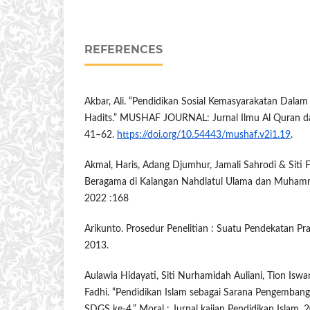
REFERENCES
Akbar, Ali. “Pendidikan Sosial Kemasyarakatan Dalam
Hadits.” MUSHAF JOURNAL: Jurnal Ilmu Al Quran dan
41–62.
https://doi.org/10.54443/mushaf.v2i1.19
.
Akmal, Haris, Adang Djumhur, Jamali Sahrodi & Siti 
Beragama di Kalangan Nahdlatul Ulama dan Muhamm
2022 :168
Arikunto. Prosedur Penelitian : Suatu Pendekatan Prak
2013.
Aulawia Hidayati, Siti Nurhamidah Auliani, Tion Isw
Fadhi. “Pendidikan Islam sebagai Sarana Pengemban
SDGS ke-4.” Moral : Jurnal kajian Pendidikan Islam, 