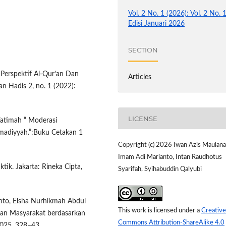
Vol. 2 No. 1 (2026): Vol. 2 No. 
Edisi Januari 2026
SECTION
 Perspektif Al-Qur’an Dan
Articles
 Hadis 2, no. 1 (2022):
LICENSE
Fatimah “ Moderasi
adiyyah.”:Buku Cetakan 1
Copyright (c) 2026 Iwan Azis Maulana
Imam Adi Marianto, Intan Raudhotus
tik. Jakarta: Rineka Cipta,
Syarifah, Syihabuddin Qalyubi
anto, Elsha Nurhikmah Abdul
This work is licensed under a
Creative
gan Masyarakat berdasarkan
Commons Attribution-ShareAlike 4.0
2025, 328–43.