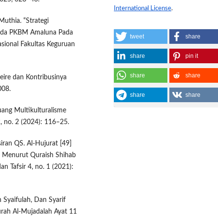
International License
.
Muthia. “Strategi
Pada PKBM Amaluna Pada
tweet
share
asional Fakultas Keguruan
share
pin it
share
share
eire dan Kontribusinya
008.
share
share
uang Multikulturalisme
2, no. 2 (2024): 116–25.
iran QS. Al-Hujurat [49]
n Menurut Quraish Shihab
n Tafsir 4, no. 1 (2021):
 Syaifulah, Dan Syarif
urah Al-Mujadalah Ayat 11