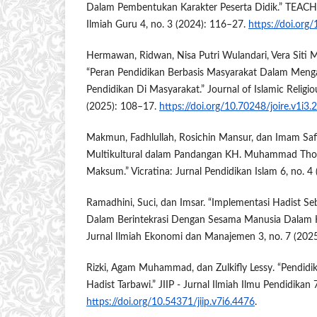
Dalam Pembentukan Karakter Peserta Didik.” TEACHE
Ilmiah Guru 4, no. 3 (2024): 116–27.
https://doi.org
Hermawan, Ridwan, Nisa Putri Wulandari, Vera Siti 
“Peran Pendidikan Berbasis Masyarakat Dalam Menga
Pendidikan Di Masyarakat.” Journal of Islamic Religio
(2025): 108–17.
https://doi.org/10.70248/joire.v1i3.
Makmun, Fadhlullah, Rosichin Mansur, dan Imam Safi
Multikultural dalam Pandangan KH. Muhammad Thol
Maksum.” Vicratina: Jurnal Pendidikan Islam 6, no. 4
Ramadhini, Suci, dan Imsar. “Implementasi Hadist Seb
Dalam Berintekrasi Dengan Sesama Manusia Dalam K
Jurnal Ilmiah Ekonomi dan Manajemen 3, no. 7 (202
Rizki, Agam Muhammad, dan Zulkifly Lessy. “Pendidik
Hadist Tarbawi.” JIIP - Jurnal Ilmiah Ilmu Pendidikan
https://doi.org/10.54371/jiip.v7i6.4476
.