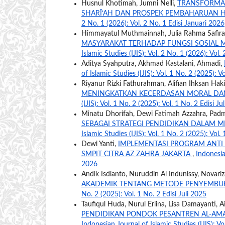
Husnul Khotimah, Jumni Nelli,
TRANSFORMAS
SHARĪ‘AH DAN PROSPEK PEMBAHARUAN 
2 No. 1 (2026): Vol. 2 No. 1 Edisi Januari 2026
Himmayatul Muthmainnah, Julia Rahma Safira
MASYARAKAT TERHADAP FUNGSI SOSIAL 
Islamic Studies (IJIS): Vol. 2 No. 1 (2026): Vol.
Aditya Syahputra, Akhmad Kastalani, Ahmadi,
of Islamic Studies (IJIS): Vol. 1 No. 2 (2025): V
Riyanur Rizki Fathurahman, Alifian Ihksan Hak
MENINGKATKAN KECERDASAN MORAL DAN 
(IJIS): Vol. 1 No. 2 (2025): Vol. 1 No. 2 Edisi Ju
Minatu Dhorifah, Dewi Fatimah Azzahra, Padmi
SEBAGAI STRATEGI PENDIDIKAN DALAM 
Islamic Studies (IJIS): Vol. 1 No. 2 (2025): Vol.
Dewi Yanti,
IMPLEMENTASI PROGRAM ANTI
SMPIT CITRA AZ ZAHRA JAKARTA
,
Indonesian
2026
Andik Isdianto, Nuruddin Al Indunissy, Novariza
AKADEMIK TENTANG METODE PENYEMB
No. 2 (2025): Vol. 1 No. 2 Edisi Juli 2025
Taufiqul Huda, Nurul Erlina, Lisa Damayanti,
PENDIDIKAN PONDOK PESANTREN AL-AM
Indonesian Journal of Islamic Studies (IJIS): Vo