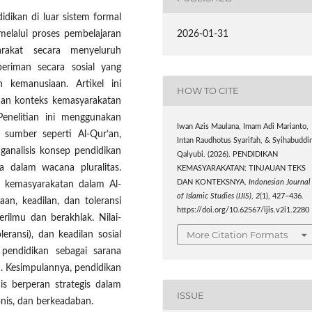
dikan di luar sistem formal
2026-01-31
elalui proses pembelajaran
yarakat secara menyeluruh
riman secara sosial yang
n kemanusiaan. Artikel ini
HOW TO CITE
dan konteks kemasyarakatan
Penelitian ini menggunakan
Iwan Azis Maulana, Imam Adi Marianto,
 sumber seperti Al-Qur’an,
Intan Raudhotus Syarifah, & Syihabuddi
ganalisis konsep pendidikan
Qalyubi. (2026). PENDIDIKAN
a dalam wacana pluralitas.
KEMASYARAKATAN: TINJAUAN TEKS
DAN KONTEKSNYA.
Indonesian Journal
 kemasyarakatan dalam Al-
of Islamic Studies (IJIS)
,
2
(1), 427–436.
n, keadilan, dan toleransi
https://doi.org/10.62567/ijis.v2i1.2280
ilmu dan berakhlak. Nilai-
More Citation Formats
leransi), dan keadilan sosial
pendidikan sebagai sarana
n. Kesimpulannya, pendidikan
is berperan strategis dalam
ISSUE
nis, dan berkeadaban.