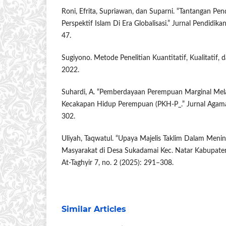
Roni, Efrita, Supriawan, dan Suparni. “Tantangan Pe
Perspektif Islam Di Era Globalisasi.” Jurnal Pendidik
47.
Sugiyono. Metode Penelitian Kuantitatif, Kualitatif,
2022.
Suhardi, A. “Pemberdayaan Perempuan Marginal Mela
Kecakapan Hidup Perempuan (PKH-P_.” Jurnal Agama 
302.
Uliyah, Taqwatul. “Upaya Majelis Taklim Dalam Meni
Masyarakat di Desa Sukadamai Kec. Natar Kabupaten
At-Taghyir 7, no. 2 (2025): 291–308.
Similar Articles