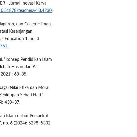
R : Jurnal Inovasi Karya
/10.51878/teacher.v4i3.4230
.
Magfiroh, dan Cecep Hilman.
tasi Kesenjangan
us Education 1, no. 3
2761
.
í. “Konsep Pendidikan Islam
chah Hasan dan Ali
 (2021): 68–85.
agai Nilai Etika dan Moral
ehidupan Sehari Hari.”
5): 430–37.
an Islam dalam Perspektif
 7, no. 6 (2024): 5298–5302.