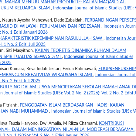
I MAHAR MENUJU MAHAR PRODUKTIF: KAJIAN MAQĀṢID AL-
HUKUM KELUARGA ISLAM
,
Indonesian Journal of Islamic Studies (IJIS): 
, Naurah Ayesha Maheswari, Dede Zubaidah,
PERBANDINGAN PERSEPS
MASJID DI WILAYAH PERUMAHAN DAN PEDESAAN
,
Indonesian Journ
 2 No. 1 Edisi Januari 2026
KARAKTERISTIK KEPEMIMPINAN RASULULLAH SAW
,
Indonesian Jour
ol. 1 No. 2 Edisi Juli 2025
im, Siti Masyithoh,
KAJIAN TEORETIS DINAMIKA RUHANI DALAM
SPIRITUALITAS SISWA SD/MI
,
Indonesian Journal of Islamic Studies
li 2025
sari Kumara, Reva Indah Lestari, Ferida Rahmawati,
EDUPRENEURSHIP
MEMBANGUN KREATIVITAS WIRAUSAHA ISLAMI
,
Indonesian Journal of
 1 No. 2 Edisi Juli 2025
 BULLYING DALAM UPAYA MENCIPTAKAN SEKOLAH RAMAH ANAK D
 Journal of Islamic Studies (IJIS): Vol. 2 No. 2 (2026): Vol. 2 No. 2 Edisi J
 Fitrianti,
PENGOBATAN ISLAM BERDASARKAN HADIS: KAJIAN
UHAN NABI MUHAMMAD
,
Indonesian Journal of Islamic Studies (IJIS): V
 Ailsya Fauzia Haryono, Dwi Amalia, M Rikza Chamami,
KONTRIBUSI
ANAH DALAM MENINGKATKAN NILAI-NILAI MODERASI BERAGAMA
,
l. 2 No. 1 (2026): Vol. 2 No. 1 Edisi Januari 2026