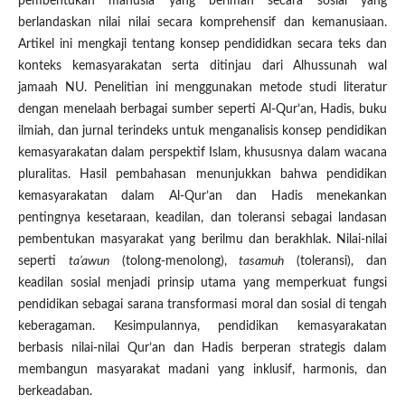
pembentukan manusia yang beriman secara sosial yang
berlandaskan nilai nilai secara komprehensif dan kemanusiaan.
Artikel ini mengkaji tentang konsep pendididkan secara teks dan
konteks kemasyarakatan serta ditinjau dari Alhussunah wal
jamaah NU. Penelitian ini menggunakan metode studi literatur
dengan menelaah berbagai sumber seperti Al-Qur’an, Hadis, buku
ilmiah, dan jurnal terindeks untuk menganalisis konsep pendidikan
kemasyarakatan dalam perspektif Islam, khususnya dalam wacana
pluralitas. Hasil pembahasan menunjukkan bahwa pendidikan
kemasyarakatan dalam Al-Qur’an dan Hadis menekankan
pentingnya kesetaraan, keadilan, dan toleransi sebagai landasan
pembentukan masyarakat yang berilmu dan berakhlak. Nilai-nilai
seperti
ta’awun
(tolong-menolong),
tasamuh
(toleransi), dan
keadilan sosial menjadi prinsip utama yang memperkuat fungsi
pendidikan sebagai sarana transformasi moral dan sosial di tengah
keberagaman. Kesimpulannya, pendidikan kemasyarakatan
berbasis nilai-nilai Qur’an dan Hadis berperan strategis dalam
membangun masyarakat madani yang inklusif, harmonis, dan
berkeadaban.