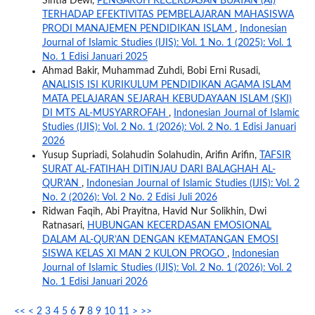
Sintia Dewi,
PENGARUH KECERDASAN BUATAN (AI)
TERHADAP EFEKTIVITAS PEMBELAJARAN MAHASISWA
PRODI MANAJEMEN PENDIDIKAN ISLAM
,
Indonesian
Journal of Islamic Studies (IJIS): Vol. 1 No. 1 (2025): Vol. 1
No. 1 Edisi Januari 2025
Ahmad Bakir, Muhammad Zuhdi, Bobi Erni Rusadi,
ANALISIS ISI KURIKULUM PENDIDIKAN AGAMA ISLAM
MATA PELAJARAN SEJARAH KEBUDAYAAN ISLAM (SKI)
DI MTS AL-MUSYARROFAH
,
Indonesian Journal of Islamic
Studies (IJIS): Vol. 2 No. 1 (2026): Vol. 2 No. 1 Edisi Januari
2026
Yusup Supriadi, Solahudin Solahudin, Arifin Arifin,
TAFSIR
SURAT AL-FATIHAH DITINJAU DARI BALAGHAH AL-
QUR’AN
,
Indonesian Journal of Islamic Studies (IJIS): Vol. 2
No. 2 (2026): Vol. 2 No. 2 Edisi Juli 2026
Ridwan Faqih, Abi Prayitna, Havid Nur Solikhin, Dwi
Ratnasari,
HUBUNGAN KECERDASAN EMOSIONAL
DALAM AL-QUR’AN DENGAN KEMATANGAN EMOSI
SISWA KELAS XI MAN 2 KULON PROGO
,
Indonesian
Journal of Islamic Studies (IJIS): Vol. 2 No. 1 (2026): Vol. 2
No. 1 Edisi Januari 2026
<<
<
2
3
4
5
6
7
8
9
10
11
>
>>