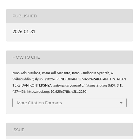
PUBLISHED
2026-01-31
HOW TO CITE
Iwan Azis Maulana, Imam Adi Marianto, Intan Raudhotus Syarifah, &
Syihabuddin Qalyubi. (2026). PENDIDIKAN KEMASYARAKATAN: TINJAUAN
TEKS DAN KONTEKSNYA.
Indonesian Journal of Islamic Studies (IJIS)
,
2
(1),
427–436. https://doi.org/10.62567/ijis.v2i1.2280
More Citation Formats
ISSUE