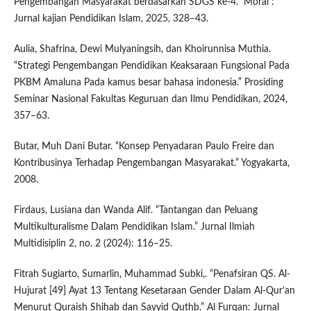
Pengembangan Masyarakat berdasarkan SDGS ke-4.” Moral :
Jurnal kajian Pendidikan Islam, 2025, 328–43.
Aulia, Shafrina, Dewi Mulyaningsih, dan Khoirunnisa Muthia.
“Strategi Pengembangan Pendidikan Keaksaraan Fungsional Pada
PKBM Amaluna Pada kamus besar bahasa indonesia.” Prosiding
Seminar Nasional Fakultas Keguruan dan Ilmu Pendidikan, 2024,
357–63.
Butar, Muh Dani Butar. “Konsep Penyadaran Paulo Freire dan
Kontribusinya Terhadap Pengembangan Masyarakat.” Yogyakarta,
2008.
Firdaus, Lusiana dan Wanda Alif. “Tantangan dan Peluang
Multikulturalisme Dalam Pendidikan Islam.” Jurnal Ilmiah
Multidisiplin 2, no. 2 (2024): 116–25.
Fitrah Sugiarto, Sumarlin, Muhammad Subki,. “Penafsiran QS. Al-
Hujurat [49] Ayat 13 Tentang Kesetaraan Gender Dalam Al-Qur’an
Menurut Quraish Shihab dan Sayyid Quthb.” Al Furqan: Jurnal