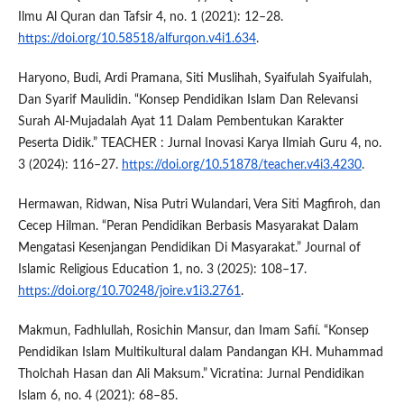
Ilmu Al Quran dan Tafsir 4, no. 1 (2021): 12–28.
https://doi.org/10.58518/alfurqon.v4i1.634
.
Haryono, Budi, Ardi Pramana, Siti Muslihah, Syaifulah Syaifulah,
Dan Syarif Maulidin. “Konsep Pendidikan Islam Dan Relevansi
Surah Al-Mujadalah Ayat 11 Dalam Pembentukan Karakter
Peserta Didik.” TEACHER : Jurnal Inovasi Karya Ilmiah Guru 4, no.
3 (2024): 116–27.
https://doi.org/10.51878/teacher.v4i3.4230
.
Hermawan, Ridwan, Nisa Putri Wulandari, Vera Siti Magfiroh, dan
Cecep Hilman. “Peran Pendidikan Berbasis Masyarakat Dalam
Mengatasi Kesenjangan Pendidikan Di Masyarakat.” Journal of
Islamic Religious Education 1, no. 3 (2025): 108–17.
https://doi.org/10.70248/joire.v1i3.2761
.
Makmun, Fadhlullah, Rosichin Mansur, dan Imam Safií. “Konsep
Pendidikan Islam Multikultural dalam Pandangan KH. Muhammad
Tholchah Hasan dan Ali Maksum.” Vicratina: Jurnal Pendidikan
Islam 6, no. 4 (2021): 68–85.