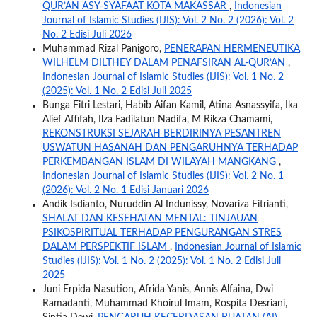
QUR’AN ASY-SYAFAAT KOTA MAKASSAR
,
Indonesian
Journal of Islamic Studies (IJIS): Vol. 2 No. 2 (2026): Vol. 2
No. 2 Edisi Juli 2026
Muhammad Rizal Panigoro,
PENERAPAN HERMENEUTIKA
WILHELM DILTHEY DALAM PENAFSIRAN AL-QUR’AN
,
Indonesian Journal of Islamic Studies (IJIS): Vol. 1 No. 2
(2025): Vol. 1 No. 2 Edisi Juli 2025
Bunga Fitri Lestari, Habib Aifan Kamil, Atina Asnassyifa, Ika
Alief Affifah, Ilza Fadilatun Nadifa, M Rikza Chamami,
REKONSTRUKSI SEJARAH BERDIRINYA PESANTREN
USWATUN HASANAH DAN PENGARUHNYA TERHADAP
PERKEMBANGAN ISLAM DI WILAYAH MANGKANG
,
Indonesian Journal of Islamic Studies (IJIS): Vol. 2 No. 1
(2026): Vol. 2 No. 1 Edisi Januari 2026
Andik Isdianto, Nuruddin Al Indunissy, Novariza Fitrianti,
SHALAT DAN KESEHATAN MENTAL: TINJAUAN
PSIKOSPIRITUAL TERHADAP PENGURANGAN STRES
DALAM PERSPEKTIF ISLAM
,
Indonesian Journal of Islamic
Studies (IJIS): Vol. 1 No. 2 (2025): Vol. 1 No. 2 Edisi Juli
2025
Juni Erpida Nasution, Afrida Yanis, Annis Alfaina, Dwi
Ramadanti, Muhammad Khoirul Imam, Rospita Desriani,