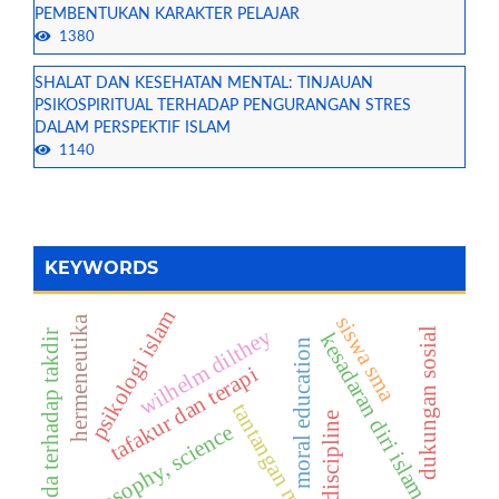
PEMBENTUKAN KARAKTER PELAJAR
1380
SHALAT DAN KESEHATAN MENTAL: TINJAUAN
PSIKOSPIRITUAL TERHADAP PENGURANGAN STRES
DALAM PERSPEKTIF ISLAM
1140
KEYWORDS
psikologi islam
siswa sma
hermeneutika
wilhelm dilthey
dukungan sosial
rida terhadap takdir
kesadaran diri islam
moral education
tafakur dan terapi
tantangan moral
student discipline
philosophy, science