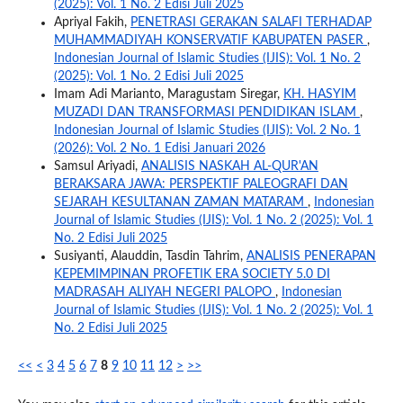
(2025): Vol. 1 No. 2 Edisi Juli 2025
Apriyal Fakih,
PENETRASI GERAKAN SALAFI TERHADAP
MUHAMMADIYAH KONSERVATIF KABUPATEN PASER
,
Indonesian Journal of Islamic Studies (IJIS): Vol. 1 No. 2
(2025): Vol. 1 No. 2 Edisi Juli 2025
Imam Adi Marianto, Maragustam Siregar,
KH. HASYIM
MUZADI DAN TRANSFORMASI PENDIDIKAN ISLAM
,
Indonesian Journal of Islamic Studies (IJIS): Vol. 2 No. 1
(2026): Vol. 2 No. 1 Edisi Januari 2026
Samsul Ariyadi,
ANALISIS NASKAH AL-QUR'AN
BERAKSARA JAWA: PERSPEKTIF PALEOGRAFI DAN
SEJARAH KESULTANAN ZAMAN MATARAM
,
Indonesian
Journal of Islamic Studies (IJIS): Vol. 1 No. 2 (2025): Vol. 1
No. 2 Edisi Juli 2025
Susiyanti, Alauddin, Tasdin Tahrim,
ANALISIS PENERAPAN
KEPEMIMPINAN PROFETIK ERA SOCIETY 5.0 DI
MADRASAH ALIYAH NEGERI PALOPO
,
Indonesian
Journal of Islamic Studies (IJIS): Vol. 1 No. 2 (2025): Vol. 1
No. 2 Edisi Juli 2025
<<
<
3
4
5
6
7
8
9
10
11
12
>
>>