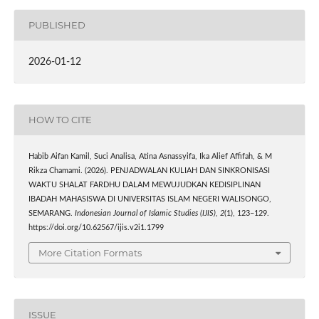
PUBLISHED
2026-01-12
HOW TO CITE
Habib Aifan Kamil, Suci Analisa, Atina Asnassyifa, Ika Alief Affifah, & M
Rikza Chamami. (2026). PENJADWALAN KULIAH DAN SINKRONISASI
WAKTU SHALAT FARDHU DALAM MEWUJUDKAN KEDISIPLINAN
IBADAH MAHASISWA DI UNIVERSITAS ISLAM NEGERI WALISONGO,
SEMARANG.
Indonesian Journal of Islamic Studies (IJIS)
,
2
(1), 123–129.
https://doi.org/10.62567/ijis.v2i1.1799
More Citation Formats
ISSUE