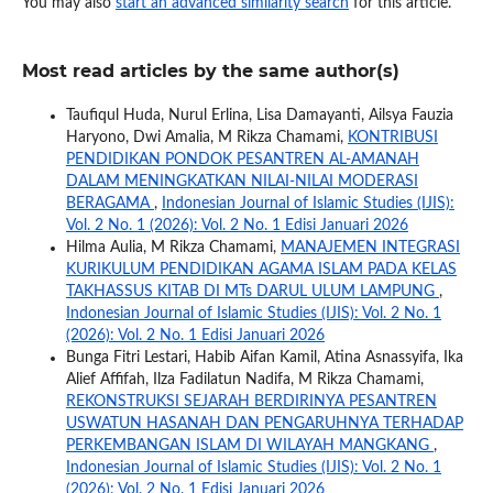
You may also
start an advanced similarity search
for this article.
Most read articles by the same author(s)
Taufiqul Huda, Nurul Erlina, Lisa Damayanti, Ailsya Fauzia
Haryono, Dwi Amalia, M Rikza Chamami,
KONTRIBUSI
PENDIDIKAN PONDOK PESANTREN AL-AMANAH
DALAM MENINGKATKAN NILAI-NILAI MODERASI
BERAGAMA
,
Indonesian Journal of Islamic Studies (IJIS):
Vol. 2 No. 1 (2026): Vol. 2 No. 1 Edisi Januari 2026
Hilma Aulia, M Rikza Chamami,
MANAJEMEN INTEGRASI
KURIKULUM PENDIDIKAN AGAMA ISLAM PADA KELAS
TAKHASSUS KITAB DI MTs DARUL ULUM LAMPUNG
,
Indonesian Journal of Islamic Studies (IJIS): Vol. 2 No. 1
(2026): Vol. 2 No. 1 Edisi Januari 2026
Bunga Fitri Lestari, Habib Aifan Kamil, Atina Asnassyifa, Ika
Alief Affifah, Ilza Fadilatun Nadifa, M Rikza Chamami,
REKONSTRUKSI SEJARAH BERDIRINYA PESANTREN
USWATUN HASANAH DAN PENGARUHNYA TERHADAP
PERKEMBANGAN ISLAM DI WILAYAH MANGKANG
,
Indonesian Journal of Islamic Studies (IJIS): Vol. 2 No. 1
(2026): Vol. 2 No. 1 Edisi Januari 2026