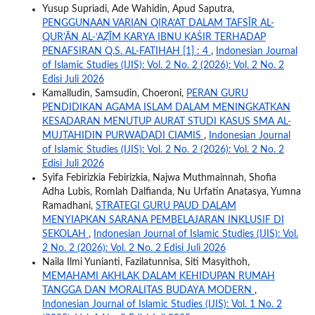
Yusup Supriadi, Ade Wahidin, Apud Saputra,
PENGGUNAAN VARIAN QIRA’AT DALAM TAFSĪR AL-
QUR’ĀN AL-‘AẒĪM KARYA IBNU KAṠIR TERHADAP
PENAFSIRAN Q.S. AL-FATIHAH [1] : 4
,
Indonesian Journal
of Islamic Studies (IJIS): Vol. 2 No. 2 (2026): Vol. 2 No. 2
Edisi Juli 2026
Kamalludin, Samsudin, Choeroni,
PERAN GURU
PENDIDIKAN AGAMA ISLAM DALAM MENINGKATKAN
KESADARAN MENUTUP AURAT STUDI KASUS SMA AL-
MUJTAHIDIN PURWADADI CIAMIS
,
Indonesian Journal
of Islamic Studies (IJIS): Vol. 2 No. 2 (2026): Vol. 2 No. 2
Edisi Juli 2026
Syifa Febirizkia Febirizkia, Najwa Muthmainnah, Shofia
Adha Lubis, Romlah Dalfianda, Nu Urfatin Anatasya, Yumna
Ramadhani,
STRATEGI GURU PAUD DALAM
MENYIAPKAN SARANA PEMBELAJARAN INKLUSIF DI
SEKOLAH
,
Indonesian Journal of Islamic Studies (IJIS): Vol.
2 No. 2 (2026): Vol. 2 No. 2 Edisi Juli 2026
Naila Ilmi Yunianti, Fazilatunnisa, Siti Masyithoh,
MEMAHAMI AKHLAK DALAM KEHIDUPAN RUMAH
TANGGA DAN MORALITAS BUDAYA MODERN
,
Indonesian Journal of Islamic Studies (IJIS): Vol. 1 No. 2