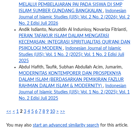
MELALUI PEMBELAJARAN PAI PADA SISWA DI SMP
ISLAM SUMBER GUNDANG BANGKALAN
,
Indonesian
Journal of Islamic Studies (IJIS): Vol. 2 No. 2 (2026): Vol. 2
No. 2 Edisi Juli 2026
Andik Isdianto, Nuruddin Al Indunissy, Novariza Fitrianti,
PERAN TAFAKUR ISLAM DALAM MENGATASI
KECEMASAN: INTEGRASI SPIRITUALITAS QUR’ANI DAN
PSIKOLOGI MODERN
,
Indonesian Journal of Islamic
Studies (IJIS): Vol. 1 No. 2 (2025): Vol. 1 No. 2 Edisi Juli
2025
Abdul Hafith, Taufik, Subhan Abdullah Acim, Jumarim,
MODERNITAS KONTEMPORER DAN PROSPEKNYA
DALAM ISLAM (BERDASARKAN PEMIKIRAN FAZLUR
RAHMAN DALAM ISLAM & MODERNITY)
,
Indonesian
Journal of Islamic Studies (IJIS): Vol. 1 No. 2 (2025): Vol. 1
No. 2 Edisi Juli 2025
<<
<
1
2
3
4
5
6
7
8
9
10
>
>>
You may also
start an advanced similarity search
for this article.