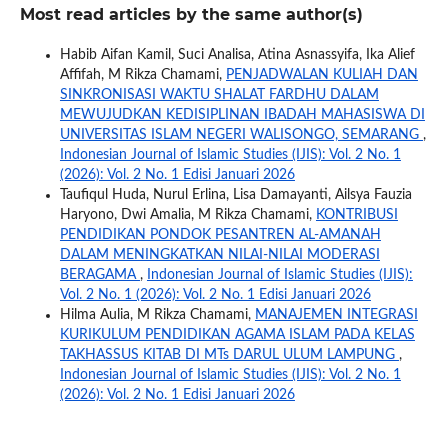
Most read articles by the same author(s)
Habib Aifan Kamil, Suci Analisa, Atina Asnassyifa, Ika Alief
Affifah, M Rikza Chamami,
PENJADWALAN KULIAH DAN
SINKRONISASI WAKTU SHALAT FARDHU DALAM
MEWUJUDKAN KEDISIPLINAN IBADAH MAHASISWA DI
UNIVERSITAS ISLAM NEGERI WALISONGO, SEMARANG
,
Indonesian Journal of Islamic Studies (IJIS): Vol. 2 No. 1
(2026): Vol. 2 No. 1 Edisi Januari 2026
Taufiqul Huda, Nurul Erlina, Lisa Damayanti, Ailsya Fauzia
Haryono, Dwi Amalia, M Rikza Chamami,
KONTRIBUSI
PENDIDIKAN PONDOK PESANTREN AL-AMANAH
DALAM MENINGKATKAN NILAI-NILAI MODERASI
BERAGAMA
,
Indonesian Journal of Islamic Studies (IJIS):
Vol. 2 No. 1 (2026): Vol. 2 No. 1 Edisi Januari 2026
Hilma Aulia, M Rikza Chamami,
MANAJEMEN INTEGRASI
KURIKULUM PENDIDIKAN AGAMA ISLAM PADA KELAS
TAKHASSUS KITAB DI MTs DARUL ULUM LAMPUNG
,
Indonesian Journal of Islamic Studies (IJIS): Vol. 2 No. 1
(2026): Vol. 2 No. 1 Edisi Januari 2026