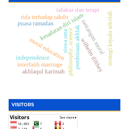
tafakur dan terapi
strategi kepala sekolah
kesadaran diri islam
rida terhadap takdir
tantangan moral
puasa ramadan
pembinaan akhlak
philosophy, science
siswa sma
moral education
wilhelm dilthey
independence
interfaith marriage
akhlaqul karimah
VISITORS