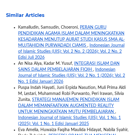
Similar Articles
Kamalludin, Samsudin, Choeroni,
PERAN GURU
PENDIDIKAN AGAMA ISLAM DALAM MENINGKATKAN
KESADARAN MENUTUP AURAT STUDI KASUS SMA AL-
MUJTAHIDIN PURWADADI CIAMIS
,
Indonesian Journal
of Islamic Studies (IJIS): Vol. 2 No. 2 (2026): Vol. 2 No. 2
Edisi Juli 2026
An Nisa Alya, Kadar M. Yusuf,
INTEGRASI ISLAM DAN
SAINS DALAM PEMBELAJARAN FIQIH
,
Indonesian
Journal of Islamic Studies (IJIS): Vol. 2 No. 1 (2026): Vol. 2
No. 1 Edisi Januari 2026
Puspa Indah Hayati, Juni Erpida Nasution, Muli Prima Aldi
M, Lestari, Muhammad Robi Purwanto, Peri Irawan, Silvia
Zunita,
STRATEGI MANAJEMEN PENDIDIKAN ISLAM
DALAM MEMANFAATKAN AUGMENTED REALITY
UNTUK MENINGKATKAN MUTU PEMBELAJARAN
,
Indonesian Journal of Islamic Studies (IJIS): Vol. 1 No. 1
(2025): Vol. 1 No. 1 Edisi Januari 2025
Eva Amelia, Huwaiza Faqiha Maulida Hidayat, Nabila Syahir,