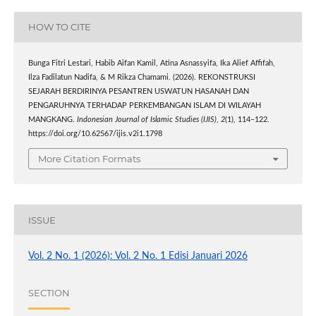
HOW TO CITE
Bunga Fitri Lestari, Habib Aifan Kamil, Atina Asnassyifa, Ika Alief Affifah,
Ilza Fadilatun Nadifa, & M Rikza Chamami. (2026). REKONSTRUKSI
SEJARAH BERDIRINYA PESANTREN USWATUN HASANAH DAN
PENGARUHNYA TERHADAP PERKEMBANGAN ISLAM DI WILAYAH
MANGKANG.
Indonesian Journal of Islamic Studies (IJIS)
,
2
(1), 114–122.
https://doi.org/10.62567/ijis.v2i1.1798
More Citation Formats
ISSUE
Vol. 2 No. 1 (2026): Vol. 2 No. 1 Edisi Januari 2026
SECTION