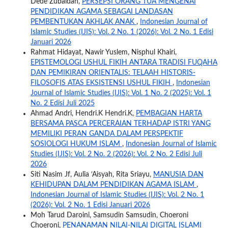
Dede Zubaidah,
PERSEPSI ORANG TUA MENGENAI
PENDIDIKAN AGAMA SEBAGAI LANDASAN
PEMBENTUKAN AKHLAK ANAK
,
Indonesian Journal of
Islamic Studies (IJIS): Vol. 2 No. 1 (2026): Vol. 2 No. 1 Edisi
Januari 2026
Rahmat Hidayat, Nawir Yuslem, Nisphul Khairi,
EPISTEMOLOGI USHUL FIKIH ANTARA TRADISI FUQAHA
DAN PEMIKIRAN ORIENTALIS: TELAAH HISTORIS-
FILOSOFIS ATAS EKSISTENSI USHUL FIKIH
,
Indonesian
Journal of Islamic Studies (IJIS): Vol. 1 No. 2 (2025): Vol. 1
No. 2 Edisi Juli 2025
Ahmad Andri, Hendri.K Hendri.K,
PEMBAGIAN HARTA
BERSAMA PASCA PERCERAIAN TERHADAP ISTRI YANG
MEMILIKI PERAN GANDA DALAM PERSPEKTIF
SOSIOLOGI HUKUM ISLAM
,
Indonesian Journal of Islamic
Studies (IJIS): Vol. 2 No. 2 (2026): Vol. 2 No. 2 Edisi Juli
2026
Siti Nasim Jf, Aulia ‘Aisyah, Rita Sriayu,
MANUSIA DAN
KEHIDUPAN DALAM PENDIDIKAN AGAMA ISLAM
,
Indonesian Journal of Islamic Studies (IJIS): Vol. 2 No. 1
(2026): Vol. 2 No. 1 Edisi Januari 2026
Moh Tarud Daroini, Samsudin Samsudin, Choeroni
Choeroni,
PENANAMAN NILAI-NILAI DIGITAL ISLAMI