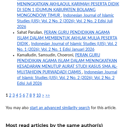
MENINGKATKAN AKHLAQUL KARIMAH PESERTA DIDIK
DI SDN 1 IDUMUN KABUPATEN BOLAANG
MONGONDOW TIMUR
,
Indonesian Journal of Islamic
Studies (IJIS): Vol. 2 No. 2 (2026): Vol. 2 No. 2 Edisi Juli
2026
Sahat Parulian,
PERAN GURU PENDIDIKAN AGAMA
ISLAM DALAM MEMBENTUK AKHLAK MULIA PESERTA
DIDIK
,
Indonesian Journal of Islamic Studies (IJIS): Vol. 2
No. 1 (2026): Vol. 2 No. 1 Edisi Januari 2026
Kamalludin, Samsudin, Choeroni,
PERAN GURU
PENDIDIKAN AGAMA ISLAM DALAM MENINGKATKAN
KESADARAN MENUTUP AURAT STUDI KASUS SMA AL-
MUJTAHIDIN PURWADADI CIAMIS
,
Indonesian Journal
of Islamic Studies (IJIS): Vol. 2 No. 2 (2026): Vol. 2 No. 2
Edisi Juli 2026
1
2
3
4
5
6
7
8
9
10
>
>>
You may also
start an advanced similarity search
for this article.
Most read articles by the same author(s)