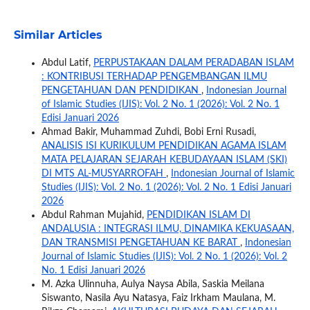
Similar Articles
Abdul Latif,
PERPUSTAKAAN DALAM PERADABAN ISLAM
: KONTRIBUSI TERHADAP PENGEMBANGAN ILMU
PENGETAHUAN DAN PENDIDIKAN
,
Indonesian Journal
of Islamic Studies (IJIS): Vol. 2 No. 1 (2026): Vol. 2 No. 1
Edisi Januari 2026
Ahmad Bakir, Muhammad Zuhdi, Bobi Erni Rusadi,
ANALISIS ISI KURIKULUM PENDIDIKAN AGAMA ISLAM
MATA PELAJARAN SEJARAH KEBUDAYAAN ISLAM (SKI)
DI MTS AL-MUSYARROFAH
,
Indonesian Journal of Islamic
Studies (IJIS): Vol. 2 No. 1 (2026): Vol. 2 No. 1 Edisi Januari
2026
Abdul Rahman Mujahid,
PENDIDIKAN ISLAM DI
ANDALUSIA : INTEGRASI ILMU, DINAMIKA KEKUASAAN,
DAN TRANSMISI PENGETAHUAN KE BARAT
,
Indonesian
Journal of Islamic Studies (IJIS): Vol. 2 No. 1 (2026): Vol. 2
No. 1 Edisi Januari 2026
M. Azka Ulinnuha, Aulya Naysa Abila, Saskia Meilana
Siswanto, Nasila Ayu Natasya, Faiz Irkham Maulana, M.