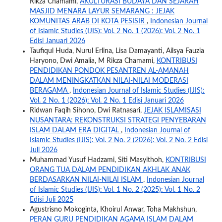
Rikza Chamami,
AKULTURASI BUDAYA DAN SEJARAH
MASJID MENARA LAYUR SEMARANG : JEJAK
KOMUNITAS ARAB DI KOTA PESISIR
,
Indonesian Journal
of Islamic Studies (IJIS): Vol. 2 No. 1 (2026): Vol. 2 No. 1
Edisi Januari 2026
Taufiqul Huda, Nurul Erlina, Lisa Damayanti, Ailsya Fauzia
Haryono, Dwi Amalia, M Rikza Chamami,
KONTRIBUSI
PENDIDIKAN PONDOK PESANTREN AL-AMANAH
DALAM MENINGKATKAN NILAI-NILAI MODERASI
BERAGAMA
,
Indonesian Journal of Islamic Studies (IJIS):
Vol. 2 No. 1 (2026): Vol. 2 No. 1 Edisi Januari 2026
Ridwan Faqih Sihono, Dwi Ratnasari,
JEJAK ISLAMISASI
NUSANTARA: REKONSTRUKSI STRATEGI PENYEBARAN
ISLAM DALAM ERA DIGITAL
,
Indonesian Journal of
Islamic Studies (IJIS): Vol. 2 No. 2 (2026): Vol. 2 No. 2 Edisi
Juli 2026
Muhammad Yusuf Hadzami, Siti Masyithoh,
KONTRIBUSI
ORANG TUA DALAM PENDIDIKAN AKHLAK ANAK
BERDASARKAN NILAI-NILAI ISLAM
,
Indonesian Journal
of Islamic Studies (IJIS): Vol. 1 No. 2 (2025): Vol. 1 No. 2
Edisi Juli 2025
Agustrisno Mokoginta, Khoirul Anwar, Toha Makhshun,
PERAN GURU PENDIDIKAN AGAMA ISLAM DALAM