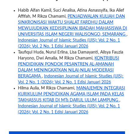
Habib Aifan Kamil, Suci Analisa, Atina Asnassyifa, Ika Alief
Affifah, M Rikza Chamami,
PENJADWALAN KULIAH DAN
SINKRONISASI WAKTU SHALAT FARDHU DALAM
MEWUJUDKAN KEDISIPLINAN IBADAH MAHASISWA DI
UNIVERSITAS ISLAM NEGERI WALISONGO, SEMARANG
,
Indonesian Journal of Islamic Studies (IJIS): Vol. 2 No. 1
(2026): Vol. 2 No. 1 Edisi Januari 2026
Taufiqul Huda, Nurul Erlina, Lisa Damayanti, Ailsya Fauzia
Haryono, Dwi Amalia, M Rikza Chamami,
KONTRIBUSI
PENDIDIKAN PONDOK PESANTREN AL-AMANAH
DALAM MENINGKATKAN NILAI-NILAI MODERASI
BERAGAMA
,
Indonesian Journal of Islamic Studies (IJIS):
Vol. 2 No. 1 (2026): Vol. 2 No. 1 Edisi Januari 2026
Hilma Aulia, M Rikza Chamami,
MANAJEMEN INTEGRASI
KURIKULUM PENDIDIKAN AGAMA ISLAM PADA KELAS
TAKHASSUS KITAB DI MTs DARUL ULUM LAMPUNG
,
Indonesian Journal of Islamic Studies (IJIS): Vol. 2 No. 1
(2026): Vol. 2 No. 1 Edisi Januari 2026