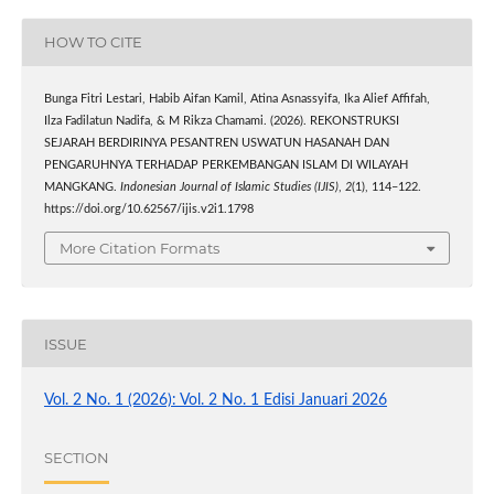
HOW TO CITE
Bunga Fitri Lestari, Habib Aifan Kamil, Atina Asnassyifa, Ika Alief Affifah,
Ilza Fadilatun Nadifa, & M Rikza Chamami. (2026). REKONSTRUKSI
SEJARAH BERDIRINYA PESANTREN USWATUN HASANAH DAN
PENGARUHNYA TERHADAP PERKEMBANGAN ISLAM DI WILAYAH
MANGKANG.
Indonesian Journal of Islamic Studies (IJIS)
,
2
(1), 114–122.
https://doi.org/10.62567/ijis.v2i1.1798
More Citation Formats
ISSUE
Vol. 2 No. 1 (2026): Vol. 2 No. 1 Edisi Januari 2026
SECTION