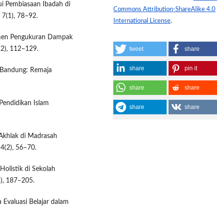
ui Pembiasaan Ibadah di
Commons Attribution-ShareAlike 4.0
 7(1), 78–92.
International License
.
trumen Pengukuran Dampak
(2), 112–129.
tweet
share
share
pin it
. Bandung: Remaja
share
share
 Pendidikan Islam
share
share
 Akhlak di Madrasah
4(2), 56–70.
Holistik di Sekolah
), 187–205.
a Evaluasi Belajar dalam