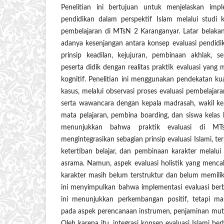
Penelitian ini bertujuan untuk menjelaskan implem
pendidikan dalam perspektif Islam melalui studi 
pembelajaran di MTsN 2 Karanganyar. Latar belakang
adanya kesenjangan antara konsep evaluasi pendid
prinsip keadilan, kejujuran, pembinaan akhlak, 
peserta didik dengan realitas praktik evaluasi yang
kognitif. Penelitian ini menggunakan pendekatan ku
kasus, melalui observasi proses evaluasi pembelajara
serta wawancara dengan kepala madrasah, wakil ke
mata pelajaran, pembina boarding, dan siswa kelas 
menunjukkan bahwa praktik evaluasi di MT
mengintegrasikan sebagian prinsip evaluasi Islami, t
ketertiban belajar, dan pembinaan karakter melalui
asrama. Namun, aspek evaluasi holistik yang mencaku
karakter masih belum terstruktur dan belum memilik
ini menyimpulkan bahwa implementasi evaluasi berba
ini menunjukkan perkembangan positif, tetapi m
pada aspek perencanaan instrumen, penjaminan mutu,
Oleh karena itu, integrasi konsep evaluasi Islami ber