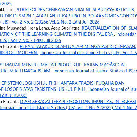
li 2025
akhshun,
STRATEGI PENGEMBANGAN NIIAI-NILAI BUDAYA RELIGIUS
DIDIK DI SMPN 1 ATAP LANUT KABUPATEN BOLAANG MONGOND
IJIS): Vol. 2 No. 2 (2026): Vol. 2 No. 2 Edisi Juli 2026
na Musyadad, Irena Laras, Asep Supriatna,
REACTUALIZATION OF ISLA
TION OF THE LEARNING CLIMATE IN THE DIGITAL ERA
,
Indonesian
2026): Vol. 2 No. 2 Edisi Juli 2026
 Fitrianti,
PERAN TAFAKUR ISLAM DALAM MENGATASI KECEMASAN:
PSIKOLOGI MODERN
,
Indonesian Journal of Islamic Studies (IJIS): Vol. 1 
I MAHAR MENUJU MAHAR PRODUKTIF: KAJIAN MAQĀṢID AL-
HUKUM KELUARGA ISLAM
,
Indonesian Journal of Islamic Studies (IJIS): 
,
EPISTEMOLOGI USHUL FIKIH ANTARA TRADISI FUQAHA DAN
-FILOSOFIS ATAS EKSISTENSI USHUL FIKIH
,
Indonesian Journal of Isl
 Edisi Juli 2025
 Fitrianti,
DIAM SEBAGAI TERAPI EMOSI DAN IMUNITAS: INTEGRASI
donesian Journal of Islamic Studies (IJIS): Vol. 1 No. 2 (2025): Vol. 1 No. 2