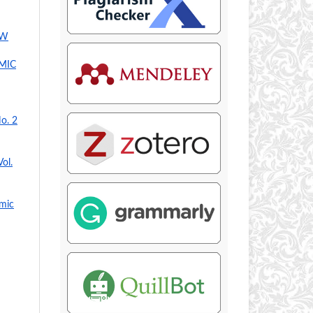
OW
MIC
No. 2
Vol.
amic