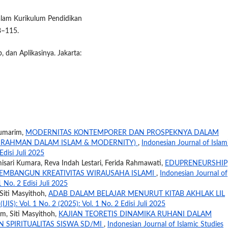
 dalam Kurikulum Pendidikan
8–115.
p, dan Aplikasinya. Jakarta:
Jumarim,
MODERNITAS KONTEMPORER DAN PROSPEKNYA DALAM
R RAHMAN DALAM ISLAM & MODERNITY)
,
Indonesian Journal of Islam
 Edisi Juli 2025
sari Kumara, Reva Indah Lestari, Ferida Rahmawati,
EDUPRENEURSHIP
MEMBANGUN KREATIVITAS WIRAUSAHA ISLAMI
,
Indonesian Journal of
 1 No. 2 Edisi Juli 2025
 Siti Masyithoh,
ADAB DALAM BELAJAR MENURUT KITAB AKHLAK LIL
IJIS): Vol. 1 No. 2 (2025): Vol. 1 No. 2 Edisi Juli 2025
im, Siti Masyithoh,
KAJIAN TEORETIS DINAMIKA RUHANI DALAM
SPIRITUALITAS SISWA SD/MI
,
Indonesian Journal of Islamic Studies