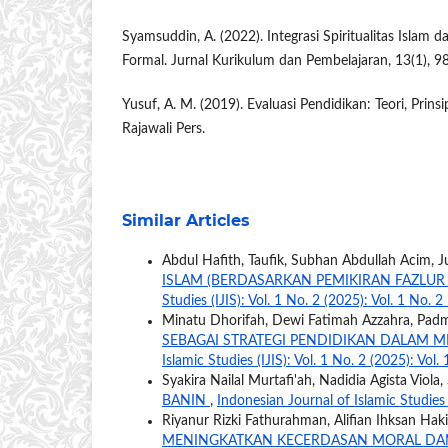
Syamsuddin, A. (2022). Integrasi Spiritualitas Islam
Formal. Jurnal Kurikulum dan Pembelajaran, 13(1), 9
Yusuf, A. M. (2019). Evaluasi Pendidikan: Teori, Prinsi
Rajawali Pers.
Similar Articles
Abdul Hafith, Taufik, Subhan Abdullah Acim, 
ISLAM (BERDASARKAN PEMIKIRAN FAZLU
Studies (IJIS): Vol. 1 No. 2 (2025): Vol. 1 No. 2
Minatu Dhorifah, Dewi Fatimah Azzahra, Padmi
SEBAGAI STRATEGI PENDIDIKAN DALAM 
Islamic Studies (IJIS): Vol. 1 No. 2 (2025): Vol.
Syakira Nailal Murtafi'ah, Nadidia Agista Viola,
BANIN
,
Indonesian Journal of Islamic Studies (
Riyanur Rizki Fathurahman, Alifian Ihksan Hak
MENINGKATKAN KECERDASAN MORAL DAN 