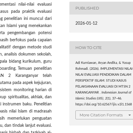
entasi nilai-nilai evaluasi
PUBLISHED
kasus pada praktik evaluasi
 penelitian ini muncul dari
2026-01-12
ikan Islami yang menekankan
serta pengembangan potensi
 masih berfokus pada capaian
alitatif dengan metode studi
HOW TO CITE
n, analisis dokumen sekolah,
pala bidang kurikulum, guru
Adi Kurniawan, Aryan Andika, & Yusup
boarding. Temuan penelitian
Rohmadi. (2026). IMPLEMENTASI NILAI
NILAI EVALUASI PENDIDIKAN DALAM
sN 2 Karanganyar telah
PERSPEKTIF ISLAM: STUDI KASUS
erutama pada aspek kejujuran,
PELAKSANAAN EVALUASI DI MTSN 2
 sistem monitoring harian di
KARANGANYAR .
Indonesian Journal of
p spiritualitas, akhlak, dan
Islamic Studies (IJIS)
,
2
(1), 37–46.
i instrumen baku. Penelitian
https://doi.org/10.62567/ijis.v2i1.1568
sis nilai Islam di madrasah
More Citation Formats
asih memerlukan penguatan
 dan tindak lanjut evaluasi.
basis hisbah dan tazkiyah al-