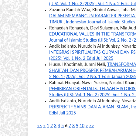
(IJIS): Vol. 1 No. 2 (2025): Vol. 1 No. 2 Edisi Ju
Zuzanna Ramlah Wua, Khoirul Anwar, Toha M
DALAM MEMBANGUN KARAKTER PESERTA 
TIMUR
,
Indonesian Journal of Islamic Studies (
Rohaedah Rohaedah, Devi Sulaeman, Mia Audi
EDUCATIONAL VALUES IN THE TRANSFORMA
Journal of Islamic Studies (IJIS): Vol. 2 No. 2 (
Andik Isdianto, Nuruddin Al Indunissy, Novariza
INTEGRASI SPIRITUALITAS QUR’ANI DAN 
(2025): Vol. 1 No. 2 Edisi Juli 2025
Husnul Khotimah, Jumni Nelli,
TRANSFORMAS
SHARĪ‘AH DAN PROSPEK PEMBAHARUAN 
2 No. 1 (2026): Vol. 2 No. 1 Edisi Januari 2026
Rahmat Hidayat, Nawir Yuslem, Nisphul Khairi
PEMIKIRAN ORIENTALIS: TELAAH HISTORIS
Studies (IJIS): Vol. 1 No. 2 (2025): Vol. 1 No. 2
Andik Isdianto, Nuruddin Al Indunissy, Novariza
PERSPEKTIF SAINS DAN AJARAN ISLAM
,
In
Edisi Juli 2025
<<
<
1
2
3
4
5
6
7
8
9
10
>
>>