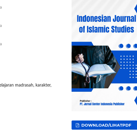
ta
ta
ta
elajaran madrasah, karakter,
DOWNLOAD/LIHATPDF