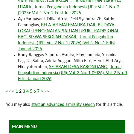
SATE PADANG PARIAMAN UDA NAHRUDIN JAKARTA
UTARA
,
Jurnal Pengabdian Indonesia (JPI): Vol. 1 No. 2
(2025): Vol. 1 No. 2 Edisi Juli 2025
Ayu Yarmayani, Diliza Afrila, Deki Syaputra ZE, Satrio
Pamungkas,
BELAJAR MATEMATIKA DARI BUDAYA
LOKAL: PENGENALAN SATUAN UKUR TRADISIONAL
BAGI SISWA SEKOLAH DASAR
,
Jurnal Pengabdian
Indonesia (JPI): Vol. 2 No. 1 (2026): Vol. 2 No. 1 Edisi
Januari 2026
Rony Ranggas Saputra, Asmira, Elpy, Jumaria, Yusmida
Pagalla, Safira, Adelia Anggun, Nilka Fitri, Herni, Abd Arya,
Hidayaturrohim,
SEJARAH DESA KARONDANG
,
Jurnal
Pengabdian Indonesia (JPI): Vol. 2 No. 1 (2026): Vol. 2 No. 1
Edisi Januari 2026
<<
<
1
2
3
4
5
6
7
>
>>
You may also
start an advanced similarity search
for this article.
MAIN MENU