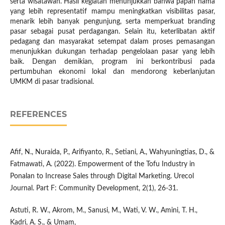
serta wisatawan. Hasil kegiatan menunjukkan bahwa papan nama
yang lebih representatif mampu meningkatkan visibilitas pasar,
menarik lebih banyak pengunjung, serta memperkuat branding
pasar sebagai pusat perdagangan. Selain itu, keterlibatan aktif
pedagang dan masyarakat setempat dalam proses pemasangan
menunjukkan dukungan terhadap pengelolaan pasar yang lebih
baik. Dengan demikian, program ini berkontribusi pada
pertumbuhan ekonomi lokal dan mendorong keberlanjutan
UMKM di pasar tradisional.
REFERENCES
Afif, N., Nuraida, P., Arifiyanto, R., Setiani, A., Wahyuningtias, D., &
Fatmawati, A. (2022). Empowerment of the Tofu Industry in
Ponalan to Increase Sales through Digital Marketing. Urecol
Journal. Part F: Community Development, 2(1), 26-31.
Astuti, R. W., Akrom, M., Sanusi, M., Wati, V. W., Amini, T. H.,
Kadri, A. S., & Umam,