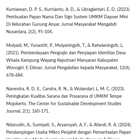
Kurniawan, D. P. S., Kurnianto, A. D., & Libragiantari, E. D. (2023).
Pembuatan Papan Nama Dan Sign System UMKM Dapoer Mini
Di Kelurahan Gunung Anyar. Jurnal Masyarakat Mengabdi
Nusantara, 2(2), 95-104.
Mulyadi, M., Yunastiti, P., Mulyaningsih, T., & Ratwianingsih, L.
(2021). Pemberdayaan Pengrajin dan Penyiapan Identitas Desa
Wisata Kampung Wayang Kepuhsari Manyaran Kabupaten
Wonogiri. E-Dimas: Jurnal Pengabdian kepada Masyarakat, 12(4),
678-684.
Narendra, R. D. E., Candra, R. N., & Wulandari, L. M. C. (2023).
Peningkatan Kualitas Sarana dan Prasarana di UMKM Tempe
Mojokerto. The Center for Sustainable Development Studies
Journal, 2(1), 160-171.
Nizarudin, A., Sumiyati, S., Aryansyah, A. F., & Afandi, R. A. (2024).
Pendampingan Usaha Mikro Penjahit dengan Pemanfaatan Papan