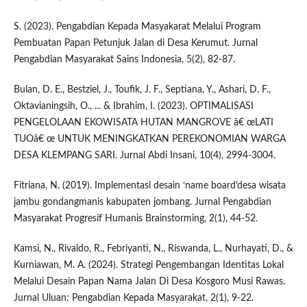
S. (2023). Pengabdian Kepada Masyakarat Melalui Program
Pembuatan Papan Petunjuk Jalan di Desa Kerumut. Jurnal
Pengabdian Masyarakat Sains Indonesia, 5(2), 82-87.
Bulan, D. E., Bestziel, J., Toufik, J. F., Septiana, Y., Ashari, D. F.,
Oktavianingsih, O., ... & Ibrahim, I. (2023). OPTIMALISASI
PENGELOLAAN EKOWISATA HUTAN MANGROVE â€ œLATI
TUOâ€ œ UNTUK MENINGKATKAN PEREKONOMIAN WARGA
DESA KLEMPANG SARI. Jurnal Abdi Insani, 10(4), 2994-3004.
Fitriana, N. (2019). Implementasi desain ‘name board’desa wisata
jambu gondangmanis kabupaten jombang. Jurnal Pengabdian
Masyarakat Progresif Humanis Brainstorming, 2(1), 44-52.
Kamsi, N., Rivaldo, R., Febriyanti, N., Riswanda, L., Nurhayati, D., &
Kurniawan, M. A. (2024). Strategi Pengembangan Identitas Lokal
Melalui Desain Papan Nama Jalan Di Desa Kosgoro Musi Rawas.
Jurnal Uluan: Pengabdian Kepada Masyarakat, 2(1), 9-22.