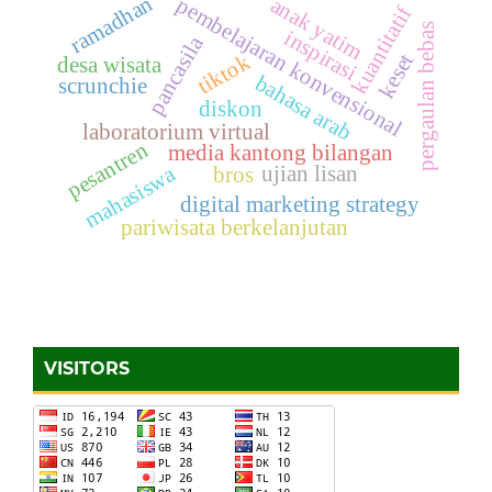
ramadhan
pembelajaran konvensional
anak yatim
kuantitatif
pergaulan bebas
inspirasi
pancasila
keset
tiktok
desa wisata
bahasa arab
scrunchie
diskon
laboratorium virtual
pesantren
media kantong bilangan
mahasiswa
ujian lisan
bros
digital marketing strategy
pariwisata berkelanjutan
VISITORS