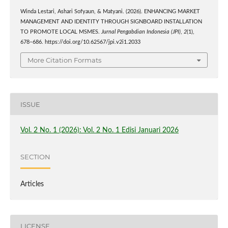
Winda Lestari, Ashari Sofyaun, & Matyani. (2026). ENHANCING MARKET
MANAGEMENT AND IDENTITY THROUGH SIGNBOARD INSTALLATION
TO PROMOTE LOCAL MSMES.
Jurnal Pengabdian Indonesia (JPI)
,
2
(1),
678–686. https://doi.org/10.62567/jpi.v2i1.2033
More Citation Formats
ISSUE
Vol. 2 No. 1 (2026): Vol. 2 No. 1 Edisi Januari 2026
SECTION
Articles
LICENSE