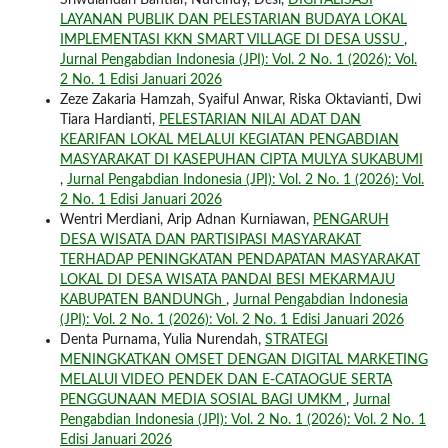
LAYANAN PUBLIK DAN PELESTARIAN BUDAYA LOKAL
IMPLEMENTASI KKN SMART VILLAGE DI DESA USSU
,
Jurnal Pengabdian Indonesia (JPI): Vol. 2 No. 1 (2026): Vol.
2 No. 1 Edisi Januari 2026
Zeze Zakaria Hamzah, Syaiful Anwar, Riska Oktavianti, Dwi
Tiara Hardianti,
PELESTARIAN NILAI ADAT DAN
KEARIFAN LOKAL MELALUI KEGIATAN PENGABDIAN
MASYARAKAT DI KASEPUHAN CIPTA MULYA SUKABUMI
,
Jurnal Pengabdian Indonesia (JPI): Vol. 2 No. 1 (2026): Vol.
2 No. 1 Edisi Januari 2026
Wentri Merdiani, Arip Adnan Kurniawan,
PENGARUH
DESA WISATA DAN PARTISIPASI MASYARAKAT
TERHADAP PENINGKATAN PENDAPATAN MASYARAKAT
LOKAL DI DESA WISATA PANDAI BESI MEKARMAJU
KABUPATEN BANDUNGh
,
Jurnal Pengabdian Indonesia
(JPI): Vol. 2 No. 1 (2026): Vol. 2 No. 1 Edisi Januari 2026
Denta Purnama, Yulia Nurendah,
STRATEGI
MENINGKATKAN OMSET DENGAN DIGITAL MARKETING
MELALUI VIDEO PENDEK DAN E-CATAOGUE SERTA
PENGGUNAAN MEDIA SOSIAL BAGI UMKM
,
Jurnal
Pengabdian Indonesia (JPI): Vol. 2 No. 1 (2026): Vol. 2 No. 1
Edisi Januari 2026