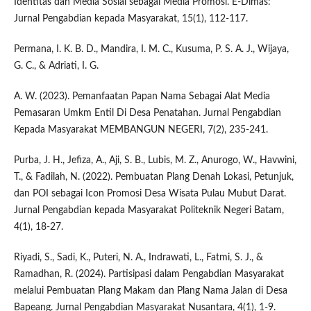
Identitas dan Media Sosial sebagai Media Promosi. E-Dimas:
Jurnal Pengabdian kepada Masyarakat, 15(1), 112-117.
Permana, I. K. B. D., Mandira, I. M. C., Kusuma, P. S. A. J., Wijaya,
G. C., & Adriati, I. G.
A. W. (2023). Pemanfaatan Papan Nama Sebagai Alat Media
Pemasaran Umkm Entil Di Desa Penatahan. Jurnal Pengabdian
Kepada Masyarakat MEMBANGUN NEGERI, 7(2), 235-241.
Purba, J. H., Jefiza, A., Aji, S. B., Lubis, M. Z., Anurogo, W., Havwini,
T., & Fadilah, N. (2022). Pembuatan Plang Denah Lokasi, Petunjuk,
dan POI sebagai Icon Promosi Desa Wisata Pulau Mubut Darat.
Jurnal Pengabdian kepada Masyarakat Politeknik Negeri Batam,
4(1), 18-27.
Riyadi, S., Sadi, K., Puteri, N. A., Indrawati, L., Fatmi, S. J., &
Ramadhan, R. (2024). Partisipasi dalam Pengabdian Masyarakat
melalui Pembuatan Plang Makam dan Plang Nama Jalan di Desa
Bapeang. Jurnal Pengabdian Masyarakat Nusantara, 4(1), 1-9.