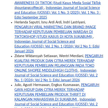
AWARENESS DI TIKTOK (Studi Kasus Media Sosial TikTok
@puntangcoffee.id)
,
Indonesian Journal of Social Science
and Education (IJOSSE): Vol. 1 No. 3 (2025): Vol. 1 No. 3 :
Edisi September 2025
Herlanda Saputri, Isnu Ardi Ardi, Indri Lastriyani,
PENGARUH VIRAL MARKETING DAN BRAND IMAGE
TERHADAP KEPUTUSAN PEMBELIAN WARDAH DI
TIKTOKSHOP (STUDI KASUS DI KOTA SUKABUMI)
,
Indonesian Journal of Social Science and
Education (IJOSSE): Vol. 2 No. 1 (2026): Vol 2 No 1: Edisi
Januari 2026
Zidane Wildansyah Setiawan, Wentri Merdiani,
PENGARUH
KUALITAS PRODUK DAN CITRA MEREK TERHADAP
KEPUTUSAN PEMBELIAN PELANGGAN PADA TOKO
ONLINE SHOPEE MIDDLEHIGH CLOTHS
,
Indonesian
Journal of Social Science and Education (IJOSSE): Vol. 2
No. 1 (2026): Vol 2 No 1: Edisi Januari 2026
Julio, Agusti Hermawan, Engkus Kusmawan,
PENGARUH
GAYA HIDUP DAN CITRA MEREK TERHADAP
KEPUTUSAN PEMBELIAN PRODUK THRIFT DI
KALANGAN MAHASISWA DI SUKABUMI
,
Indonesian
Journal of Social Science and Education (IJOSSE): Vol. 2