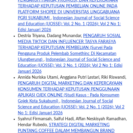
PENGARUH HARGA, PROMOSI, DAN KEPERCAYAAN
TERHADAP KEPUTUSAN PEMBELIAN ONLINE PADA
PLATFORM SHOPEE DI UNIVERSITAS LINGGABUANA
PGRI SUKABUMI
,
Indonesian Journal of Social Science
and Education (IJOSSE): Vol. 2 No. 1 (2026): Vol 2 No 1:
Edisi Januari 2026
Destria Triyana, Dadang Munandar,
PENGARUH SOSIAL
MEDIA TIKTOK DAN INFLUENCER TASYA FARASYA
TERHADAP KEPUTUSAN PEMBELIAN (Survei Pada
Pengguna Produk Pelembab Somethinc Di Kecamatan
Ujungberung)
,
Indonesian Journal of Social Science and
Education (IJOSSE): Vol. 2 No. 1 (2026): Vol 2 No 1: Edisi
Januari 2026
Annida Nuriska Utami, Anggiana Putri Lestari, Riki Riswandi,
PENGARUH DIGITAL MARKETING DAN KEPERCAYAAN
KONSUMEN TERHADAP KEPUTUSAN PENGGUNAAN
APLIKASI OJEK ONLINE (Studi Kasus : Pada Konsumen
Gojek Kota Sukabumi)
,
Indonesian Journal of Social
Science and Education (IJOSSE): Vol. 2 No. 1 (2026): Vol 2
No 1: Edisi Januari 2026
Syahrul Firmansah, Saiful Hadi, Affan Neskisyah Ramadhan,
Hendar Rubedo,
STRATEGI DIGITAL MARKETING
PUNTANG COFFEE DALAM MEMBANGUN BRAND