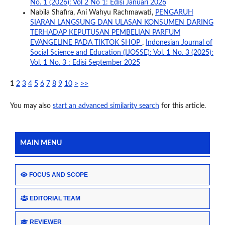
No. 1 (2026): Vol 2 No 1: Edisi Januari 2026
Nabila Shafira, Ani Wahyu Rachmawati,
PENGARUH
SIARAN LANGSUNG DAN ULASAN KONSUMEN DARING
TERHADAP KEPUTUSAN PEMBELIAN PARFUM
EVANGELINE PADA TIKTOK SHOP
,
Indonesian Journal of
Social Science and Education (IJOSSE): Vol. 1 No. 3 (2025):
Vol. 1 No. 3 : Edisi September 2025
1
2
3
4
5
6
7
8
9
10
>
>>
You may also
start an advanced similarity search
for this article.
MAIN MENU
FOCUS AND SCOPE
EDITORIAL TEAM
REVIEWER