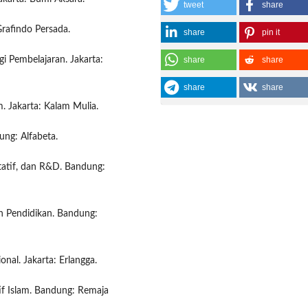
tweet
share
Grafindo Persada.
share
pin it
gi Pembelajaran. Jakarta:
share
share
share
share
. Jakarta: Kalam Mulia.
ung: Alfabeta.
itatif, dan R&D. Bandung:
n Pendidikan. Bandung:
nal. Jakarta: Erlangga.
if Islam. Bandung: Remaja