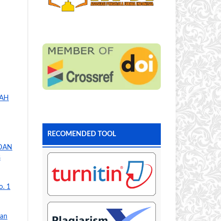
SAH
RECOMENDED TOOL
DAN
s
o. 1
ian