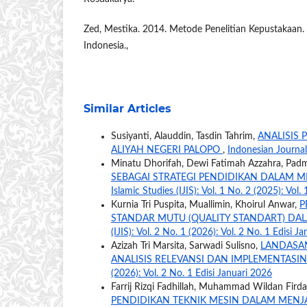
Zed, Mestika. 2014. Metode Penelitian Kepustakaan.
Indonesia.,
Similar Articles
Susiyanti, Alauddin, Tasdin Tahrim,
ANALISIS 
ALIYAH NEGERI PALOPO
,
Indonesian Journal 
Minatu Dhorifah, Dewi Fatimah Azzahra, Padmi
SEBAGAI STRATEGI PENDIDIKAN DALAM 
Islamic Studies (IJIS): Vol. 1 No. 2 (2025): Vol.
Kurnia Tri Puspita, Muallimin, Khoirul Anwar,
P
STANDAR MUTU (QUALITY STANDART) DA
(IJIS): Vol. 2 No. 1 (2026): Vol. 2 No. 1 Edisi J
Azizah Tri Marsita, Sarwadi Sulisno,
LANDASAN
ANALISIS RELEVANSI DAN IMPLEMENTASI
(2026): Vol. 2 No. 1 Edisi Januari 2026
Farrij Rizqi Fadhillah, Muhammad Wildan Firda
PENDIDIKAN TEKNIK MESIN DALAM MENJA