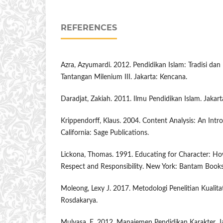
REFERENCES
Azra, Azyumardi. 2012. Pendidikan Islam: Tradisi dan
Tantangan Milenium III. Jakarta: Kencana.
Daradjat, Zakiah. 2011. Ilmu Pendidikan Islam. Jakar
Krippendorff, Klaus. 2004. Content Analysis: An Intr
California: Sage Publications.
Lickona, Thomas. 1991. Educating for Character: H
Respect and Responsibility. New York: Bantam Books
Moleong, Lexy J. 2017. Metodologi Penelitian Kualit
Rosdakarya.
Mulyasa, E. 2012. Manajemen Pendidikan Karakter. J