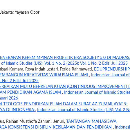
 Jakarta: Yayasan Obor
PENERAPAN KEPEMIMPINAN PROFETIK ERA SOCIETY 5.0 DI MADRA
of Islamic Studies (IJIS): Vol. 1 No. 2 (2025): Vol. 1 No. 2 Edisi Juli 2025
sari Kumara, Reva Indah Lestari, Ferida Rahmawati,
EDUPRENEURSHIP
MEMBANGUN KREATIVITAS WIRAUSAHA ISLAMI
,
Indonesian Journal of
 1 No. 2 Edisi Juli 2025
ERBAIKAN MUTU BERKELANJUTAN (CONTINUOUS IMPROVEMENT) 
LAM PENDIDIKAN AGAMA ISLAM
,
Indonesian Journal of Islamic Studie
anuari 2026
 TEOLOGIS PENDIDIKAN ISLAM DALAM SURAT AZ-ZUMAR AYAT 9:
NYA DI INDONESIA
,
Indonesian Journal of Islamic Studies (IJIS): Vol. 2 N
us, Raihan Musthofa Zahrani, Jenuri,
TANTANGAN MAHASISWA
GA KONSISTENSI DISIPLIN KEISLAMAN DAN PENDIDIKAN
,
Indones