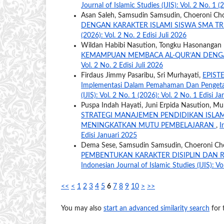
Journal of Islamic Studies (IJIS): Vol. 2 No. 1 
Asan Saleh, Samsudin Samsudin, Choeroni Ch
DENGAN KARAKTER ISLAMI SISWA SMA T
(2026): Vol. 2 No. 2 Edisi Juli 2026
Wildan Habibi Nasution, Tongku Hasonangan N
KEMAMPUAN MEMBACA AL-QUR’AN DEN
Vol. 2 No. 2 Edisi Juli 2026
Firdaus Jimmy Pasaribu, Sri Murhayati,
EPISTE
Implementasi Dalam Pemahaman Dan Pengetah
(IJIS): Vol. 2 No. 1 (2026): Vol. 2 No. 1 Edisi J
Puspa Indah Hayati, Juni Erpida Nasution, Mul
STRATEGI MANAJEMEN PENDIDIKAN ISL
MENINGKATKAN MUTU PEMBELAJARAN
,
I
Edisi Januari 2025
Dema Sese, Samsudin Samsudin, Choeroni Ch
PEMBENTUKAN KARAKTER DISIPLIN DAN R
Indonesian Journal of Islamic Studies (IJIS): Vo
<<
<
1
2
3
4
5
6
7
8
9
10
>
>>
You may also
start an advanced similarity search
for t