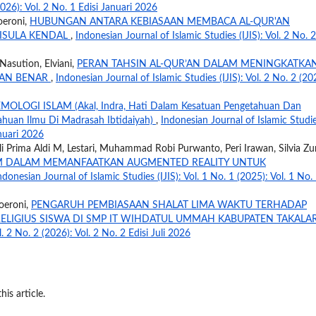
(2026): Vol. 2 No. 1 Edisi Januari 2026
oeroni,
HUBUNGAN ANTARA KEBIASAAN MEMBACA AL-QUR'AN
RISULA KENDAL
,
Indonesian Journal of Islamic Studies (IJIS): Vol. 2 No. 2
asution, Elviani,
PERAN TAHSIN AL-QUR’AN DALAM MENINGKATKA
GAN BENAR
,
Indonesian Journal of Islamic Studies (IJIS): Vol. 2 No. 2 (20
MOLOGI ISLAM (Akal, Indra, Hati Dalam Kesatuan Pengetahuan Dan
uan Ilmu Di Madrasah Ibtidaiyah)
,
Indonesian Journal of Islamic Studi
anuari 2026
i Prima Aldi M, Lestari, Muhammad Robi Purwanto, Peri Irawan, Silvia Zun
AM DALAM MEMANFAATKAN AUGMENTED REALITY UNTUK
ndonesian Journal of Islamic Studies (IJIS): Vol. 1 No. 1 (2025): Vol. 1 No.
oeroni,
PENGARUH PEMBIASAAN SHALAT LIMA WAKTU TERHADAP
ELIGIUS SISWA DI SMP IT WIHDATUL UMMAH KABUPATEN TAKALA
l. 2 No. 2 (2026): Vol. 2 No. 2 Edisi Juli 2026
his article.