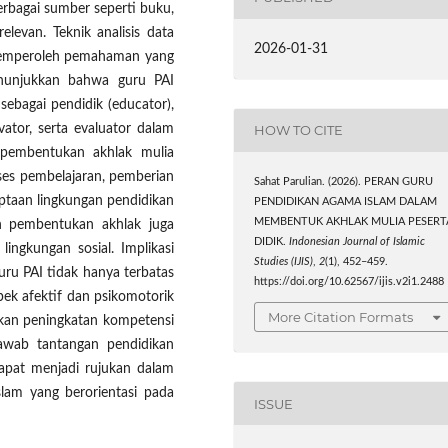
rbagai sumber seperti buku,
relevan. Teknik analisis data
2026-01-31
k memperoleh pemahaman yang
menunjukkan bahwa guru PAI
 sebagai pendidik (educator),
vator, serta evaluator dalam
HOW TO CITE
 pembentukan akhlak mulia
roses pembelajaran, pemberian
Sahat Parulian. (2026). PERAN GURU
iptaan lingkungan pendidikan
PENDIDIKAN AGAMA ISLAM DALAM
MEMBENTUK AKHLAK MULIA PESERT
lan pembentukan akhlak juga
DIDIK.
Indonesian Journal of Islamic
lingkungan sosial. Implikasi
Studies (IJIS)
,
2
(1), 452–459.
ru PAI tidak hanya terbatas
https://doi.org/10.62567/ijis.v2i1.2488
pek afektif dan psikomotorik
More Citation Formats
rlukan peningkatan kompetensi
awab tantangan pendidikan
dapat menjadi rujukan dalam
lam yang berorientasi pada
ISSUE