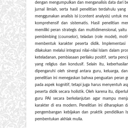
dengan mengumpulkan dan menganalisis data dari be
jurnal ilmiah, serta hasil penelitian terdahulu yang 
menggunakan analisis isi (content analysis) untu
komprehensif dan sistematis. Hasil penelitian 
memiliki peran strategis dan multidimensional, yaitu
pembimbing (counselor), teladan (role model), moti
membentuk karakter peserta didik. Implementasi
dilakukan melalui integrasi nilai-nilai Islam dalam p
keteladanan, pembiasaan perilaku positif, serta penc
yang religius dan kondusif. Selain itu, keberhasi
dipengaruhi oleh sinergi antara guru, keluarga, dan 
penelitian ini menegaskan bahwa penguatan peran gu
pada aspek kognitif, tetapi juga harus menyentuh as
peserta didik secara holistik. Oleh karena itu, dipe
guru PAI secara berkelanjutan agar mampu menj
karakter di era modern. Penelitian ini diharapkan 
pengembangan kebijakan dan praktik pendidikan Is
pembentukan akhlak mulia.