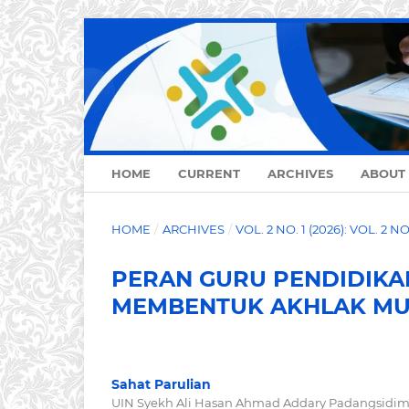
HOME
CURRENT
ARCHIVES
ABOUT
HOME
/
ARCHIVES
/
VOL. 2 NO. 1 (2026): VOL. 2 N
PERAN GURU PENDIDIKA
MEMBENTUK AKHLAK MUL
Sahat Parulian
UIN Syekh Ali Hasan Ahmad Addary Padangsidi