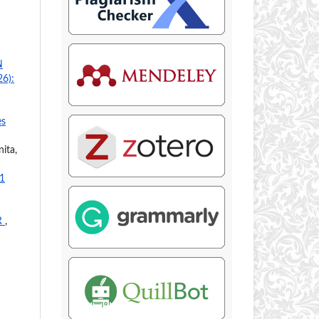
N
26):
es
ita,
 1
R
,