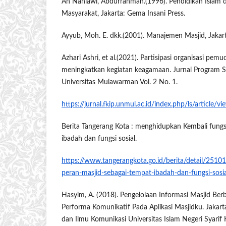
An Nahlawi, Abdurrahman.(1996). Pendidikan Islam 
Masyarakat, Jakarta: Gema Insani Press.
Ayyub, Moh. E. dkk.(2001). Manajemen Masjid, Jakart
Azhari Ashri, et al.(2021). Partisipasi organisasi pem
meningkatkan kegiatan keagamaan. Jurnal Program S
Universitas Mulawarman Vol. 2 No. 1.
https://jurnal.fkip.unmul.ac.id/index.php/ls/article/
Berita Tangerang Kota : menghidupkan Kembali fungs
ibadah dan fungsi sosial.
https://www.tangerangkota.go.id/berita/detail/251
peran-masjid-sebagai-tempat-ibadah-dan-fungsi-sosia
Hasyim, A. (2018). Pengelolaan Informasi Masjid Berba
Performa Komunikatif Pada Aplikasi Masjidku. Jakar
dan Ilmu Komunikasi Universitas Islam Negeri Syarif 