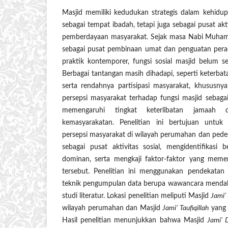
Masjid memiliki kedudukan strategis dalam kehidu
sebagai tempat ibadah, tetapi juga sebagai pusat akti
pemberdayaan masyarakat. Sejak masa Nabi Muham
sebagai pusat pembinaan umat dan penguatan per
praktik kontemporer, fungsi sosial masjid belum s
Berbagai tantangan masih dihadapi, seperti keterba
serta rendahnya partisipasi masyarakat, khususny
persepsi masyarakat terhadap fungsi masjid sebagai 
memengaruhi tingkat keterlibatan jamaah d
kemasyarakatan. Penelitian ini bertujuan untuk
persepsi masyarakat di wilayah perumahan dan pede
sebagai pusat aktivitas sosial, mengidentifikasi b
dominan, serta mengkaji faktor-faktor yang meme
tersebut. Penelitian ini menggunakan pendekatan k
teknik pengumpulan data berupa wawancara mendala
studi literatur. Lokasi penelitian meliputi Masjid
Jami’
wilayah perumahan dan Masjid
Jami’ Taufiqillah
yang 
Hasil penelitian menunjukkan bahwa Masjid
Jami’ 