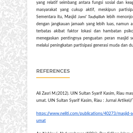
yang relatif seimbang antara fungsi sosial dan ke
masyarakat yang cukup aktif, meskipun partisip
Sementara itu, Masjid
Jami’ Taufiqillah
lebih menonjo
dengan jangkauan jamaah yang lebih luas, namun ak
terbatas akibat faktor lokasi dan hambatan psikol
menegaskan pentingnya penguatan peran masjid seb
melalui peningkatan partisipasi generasi muda dan d
REFERENCES
Ali Zasri M.(2012). UIN Sultan Syarif Kasim, Riau ma
umat. UIN Sultan Syarif Kasim, Riau : Jurnal Artikel//
https://www.neliti.com/publications/40273/masjid-
umat