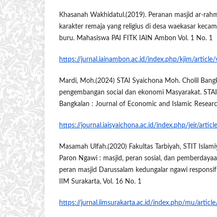
Khasanah Wakhidatul.(2019). Peranan masjid ar-ra
karakter remaja yang religius di desa waekasar kec
buru. Mahasiswa PAI FITK IAIN Ambon Vol. 1 No. 1
https://jurnal.iainambon.ac.id/index.php/kjim/article
Mardi, Moh.(2024) STAI Syaichona Moh. Cholil Bangk
pengembangan social dan ekonomi Masyarakat. STAI
Bangkalan : Journal of Economic and Islamic Researc
https://journal.iaisyaichona.ac.id/index.php/jeir/arti
Masamah Ulfah.(2020) Fakultas Tarbiyah, STIT Isla
Paron Ngawi : masjid, peran sosial, dan pemberdayaa
peran masjid Darussalam kedungalar ngawi responsif 
IIM Surakarta, Vol. 16 No. 1
https://jurnal.iimsurakarta.ac.id/index.php/mu/articl