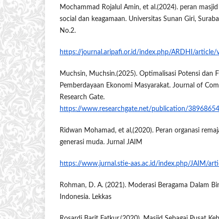
Mochammad Rojalul Amin, et al.(2024). peran masjid 
social dan keagamaan. Universitas Sunan Giri, Suraba
No.2.
https://journal.aripafi.or.id/index.php/ARDHI/article
Muchsin, Muchsin.(2025). Optimalisasi Potensi dan F
Pemberdayaan Ekonomi Masyarakat. Journal of Comp
Research Gate.
https://www.researchgate.net/publication/3896865
Ridwan Mohamad, et al,(2020). Peran organasi rem
generasi muda. Jurnal JAIM
https://www.jurnal.stie-aas.ac.id/index.php/JAIM/ar
Rohman, D. A. (2021). Moderasi Beragama Dalam Bin
Indonesia. Lekkas
Rosardi Barit Fatkur.(2020). Masjid Sebagai Pusat K