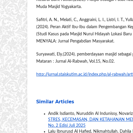
Muda Masjid Yogyakarta.
Safitri, A. N., Melati, C., Anggraini, L. I., Listri, I. T., Y
(2024). Peran Aktif Ibu-Ibu dalam Pengembangan Ke
(Studi Kasus pada Masjid Nurul Hidayah Lokasi Baru 
MENYALA: Jurnal Pengabdian Masyarakat.
Suryawati, Ely.(2024). pemberdayaan masjid sebagai 
Mataran : Jurnal Al-Rabwah, Vol.15, No.02.
http://jurnal.staiskutim.ac.id/index.php/al-rabwah/ar
Similar Articles
Andik Isdianto, Nuruddin Al Indunissy, Novariza
STRES, KECEMASAN, DAN KETAHANAN M
No. 2 Edisi Juli 2025
Lalu Ibnurusd Al Hafied, Nikmahtullah, Dahlia