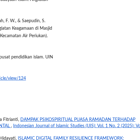
ullah, F. W., & Saepudin, S.
giatan Keagamaan di Masjid
Kecamatan Air Periukan).
pusat pendidikan islam. UIN
ticle/view/124
 Fitrianti,
DAMPAK PSIKOSPIRITUAL PUASA RAMADAN TERHADAP
ENTAL
,
Indonesian Journal of Islamic Studies (IJIS): Vol. 1 No. 2 (2025): Vo
 Hidayati,
ISLAMIC DIGITAL FAMILY RESILIENCE FRAMEWORK: