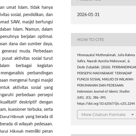
pan umat Islam, tidak hanya
2026-01-31
vitas sosial, pendidikan, dan
mad SAW, masjid berfungsi
adaban Islam. Namun, dalam
epenuhnya berjalan optimal.
HOW TO CITE
tasan dana dan sumber daya,
a generasi muda. Perbedaan
Himmayatul Muthmainnah, Julia Rahma
pusat aktivitas sosial turut
Safira, Naurah Ayesha Maheswari, &
alam berbagai kegiatan
Dede Zubaidah. (2026). PERBANDINGA
 menganalisis perbandingan
PERSEPSI MASYARAKAT TERHADAP
FUNGSI SOSIAL MASJID DI WILAYAH
saan mengenai fungsi masjid
PERUMAHAN DAN PEDESAAN.
entuk aktivitas sosial yang
Indonesian Journal of Islamic Studies
ngaruhi perbedaan persepsi
(IJIS)
,
2
(1), 386–395.
ualitatif deskriptif dengan
https://doi.org/10.62567/ijis.v2i1.2244
m, kuesioner terbuka, serta
More Citation Formats
 Darul Hikmah
yang berada di
berada di wilayah pedesaan.
Darul Hikmah
memiliki peran