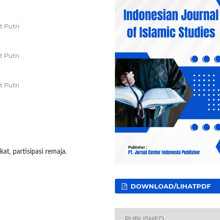
 Putri
 Putri
 Putri
kat, partisipasi remaja.
DOWNLOAD/LIHATPDF
PUBLISHED