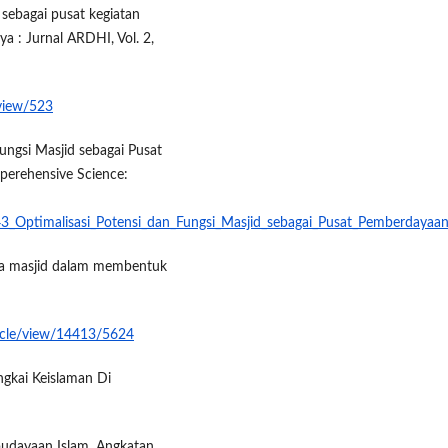
sebagai pusat kegiatan
ya : Jurnal ARDHI, Vol. 2,
/view/523
ungsi Masjid sebagai Pusat
erehensive Science:
43_Optimalisasi_Potensi_dan_Fungsi_Masjid_sebagai_Pusat_Pemberdaya
aja masjid dalam membentuk
ticle/view/14413/5624
gkai Keislaman Di
ebudayaan Islam. Angkatan