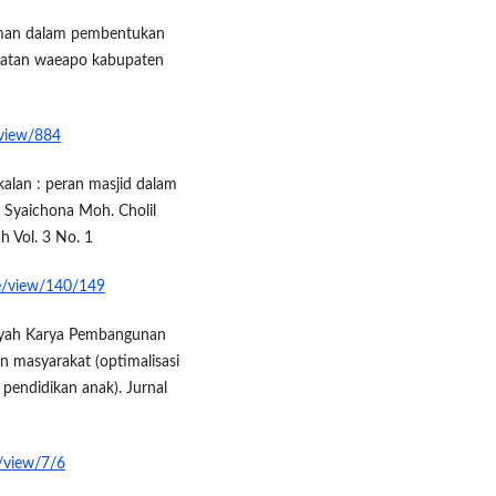
hman dalam pembentukan
amatan waeapo kabupaten
/view/884
alan : peran masjid dalam
 Syaichona Moh. Cholil
h Vol. 3 No. 1
cle/view/140/149
miyah Karya Pembangunan
n masyarakat (optimalisasi
pendidikan anak). Jurnal
e/view/7/6