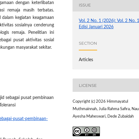
agamaan dengan keterlibatan
ISSUE
asi remaja masih terbatas.
l dalam kegiatan keagamaan
Vol. 2 No. 1 (2026): Vol. 2 No. 
tivitas sosialnya cenderung
Edisi Januari 2026
ogis remaja. Penelitian ini
agai pusat aktivitas sosial
SECTION
ukungan masyarakat sekitar.
Articles
LICENSE
sjid sebagai pusat pembinaan
Copyright (c) 2026 Himmayatul
Toleransi
Muthmainnah, Julia Rahma Safira, Nau
Ayesha Maheswari, Dede Zubaidah
sebagai-pusat-pembinaan-