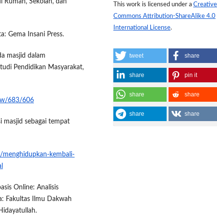
di Rumah, Sekolah, dan
This work is licensed under a
Creative
Commons Attribution-ShareAlike 4.0
International License
.
a: Gema Insani Press.
uda masjid dalam
tweet
share
tudi Pendidikan Masyarakat,
share
pin it
share
share
view/683/606
share
share
i masjid sebagai tempat
01/menghidupkan-kembali-
l
sis Online: Analisis
ta: Fakultas Ilmu Dakwah
Hidayatullah.