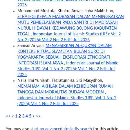
2026
Muhammad Mustofa, Khoirul Anwar, Toha Makhshun,
STRATEGI KEPALA MADRASAH DALAM MENINGKATKAN
MUTU PEMBELAJARAN PADA SANTRI DI MADRASAH
NURUL HIDAYAH KEDAWUNG BOJONG KABUPATEN
TEGAL
,
Indonesian Journal of Islamic Studies (IJIS): Vol. 2
No. 2 (2026): Vol. 2 No. 2 Edisi Juli 2026
Samsul Ariyadi,
MENAFSIRKAN AL-QUR'AN DALAM
KONTEKS RITUAL SLAMETAN BULAN SURO DI
YOGYAKARTA: SEBUAH EKSPLORASI ETNOGRAFI
INTEGRASI ISLAM-JAWA
,
Indonesian Journal of Islamic
Studies (IJIS): Vol. 1 No. 2 (2025): Vol. 1 No. 2 Edisi Juli
2025
Naila Ilmi Yunianti, Fazilatunnisa, Siti Masyithoh,
MEMAHAMI AKHLAK DALAM KEHIDUPAN RUMAH
TANGGA DAN MORALITAS BUDAYA MODERN
,
Indonesian Journal of Islamic Studies (IJIS): Vol. 1 No. 2
(2025): Vol. 1 No. 2 Edisi Juli 2025
<<
<
1
2
3
4
5
>
>>
You may also
start an advanced similarity search
for this article.