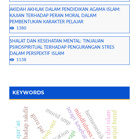
AKIDAH AKHLAK DALAM PENDIDIKAN AGAMA ISLAM:
KAJIAN TERHADAP PERAN MORAL DALAM
PEMBENTUKAN KARAKTER PELAJAR
1380
SHALAT DAN KESEHATAN MENTAL: TINJAUAN
PSIKOSPIRITUAL TERHADAP PENGURANGAN STRES
DALAM PERSPEKTIF ISLAM
1138
KEYWORDS
rida terhadap takdir
murid smp
mindfulness qur’ani
hermeneutika
makharijul huruf
kesadaran diri islam
guru pai
drop-out