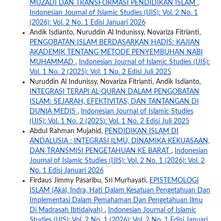
MUZADI DAN TRANSFORMASI PENDIDIKAN ISLAM
,
Indonesian Journal of Islamic Studies (IJIS): Vol. 2 No. 1
(2026): Vol. 2 No. 1 Edisi Januari 2026
Andik Isdianto, Nuruddin Al Indunissy, Novariza Fitrianti,
PENGOBATAN ISLAM BERDASARKAN HADIS: KAJIAN
AKADEMIK TENTANG METODE PENYEMBUHAN NABI
MUHAMMAD
,
Indonesian Journal of Islamic Studies (IJIS):
Vol. 1 No. 2 (2025): Vol. 1 No. 2 Edisi Juli 2025
Nuruddin Al Indunissy, Novariza Fitrianti, Andik Isdianto,
INTEGRASI TERAPI AL-QURAN DALAM PENGOBATAN
ISLAM: SEJARAH, EFEKTIVITAS, DAN TANTANGAN DI
DUNIA MEDIS
,
Indonesian Journal of Islamic Studies
(IJIS): Vol. 1 No. 2 (2025): Vol. 1 No. 2 Edisi Juli 2025
Abdul Rahman Mujahid,
PENDIDIKAN ISLAM DI
ANDALUSIA : INTEGRASI ILMU, DINAMIKA KEKUASAAN,
DAN TRANSMISI PENGETAHUAN KE BARAT
,
Indonesian
Journal of Islamic Studies (IJIS): Vol. 2 No. 1 (2026): Vol. 2
No. 1 Edisi Januari 2026
Firdaus Jimmy Pasaribu, Sri Murhayati,
EPISTEMOLOGI
ISLAM (Akal, Indra, Hati Dalam Kesatuan Pengetahuan Dan
Implementasi Dalam Pemahaman Dan Pengetahuan Ilmu
Di Madrasah Ibtidaiyah)
,
Indonesian Journal of Islamic
Studies (IJIS): Vol. 2 No. 1 (2026): Vol. 2 No. 1 Edisi Januari