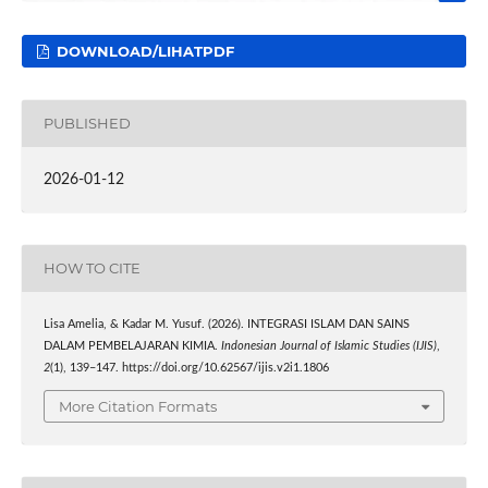
DOWNLOAD/LIHATPDF
PUBLISHED
2026-01-12
HOW TO CITE
Lisa Amelia, & Kadar M. Yusuf. (2026). INTEGRASI ISLAM DAN SAINS
DALAM PEMBELAJARAN KIMIA.
Indonesian Journal of Islamic Studies (IJIS)
,
2
(1), 139–147. https://doi.org/10.62567/ijis.v2i1.1806
More Citation Formats