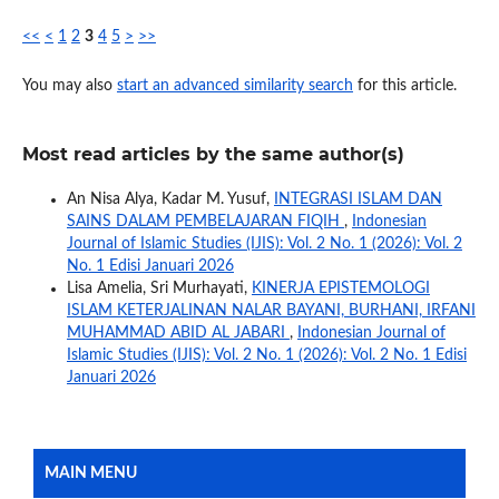
<<
<
1
2
3
4
5
>
>>
You may also
start an advanced similarity search
for this article.
Most read articles by the same author(s)
An Nisa Alya, Kadar M. Yusuf,
INTEGRASI ISLAM DAN
SAINS DALAM PEMBELAJARAN FIQIH
,
Indonesian
Journal of Islamic Studies (IJIS): Vol. 2 No. 1 (2026): Vol. 2
No. 1 Edisi Januari 2026
Lisa Amelia, Sri Murhayati,
KINERJA EPISTEMOLOGI
ISLAM KETERJALINAN NALAR BAYANI, BURHANI, IRFANI
MUHAMMAD ABID AL JABARI
,
Indonesian Journal of
Islamic Studies (IJIS): Vol. 2 No. 1 (2026): Vol. 2 No. 1 Edisi
Januari 2026
MAIN MENU