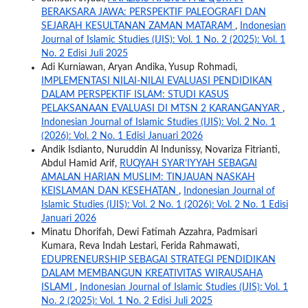
BERAKSARA JAWA: PERSPEKTIF PALEOGRAFI DAN
SEJARAH KESULTANAN ZAMAN MATARAM
,
Indonesian
Journal of Islamic Studies (IJIS): Vol. 1 No. 2 (2025): Vol. 1
No. 2 Edisi Juli 2025
Adi Kurniawan, Aryan Andika, Yusup Rohmadi,
IMPLEMENTASI NILAI-NILAI EVALUASI PENDIDIKAN
DALAM PERSPEKTIF ISLAM: STUDI KASUS
PELAKSANAAN EVALUASI DI MTSN 2 KARANGANYAR
,
Indonesian Journal of Islamic Studies (IJIS): Vol. 2 No. 1
(2026): Vol. 2 No. 1 Edisi Januari 2026
Andik Isdianto, Nuruddin Al Indunissy, Novariza Fitrianti,
Abdul Hamid Arif,
RUQYAH SYAR’IYYAH SEBAGAI
AMALAN HARIAN MUSLIM: TINJAUAN NASKAH
KEISLAMAN DAN KESEHATAN
,
Indonesian Journal of
Islamic Studies (IJIS): Vol. 2 No. 1 (2026): Vol. 2 No. 1 Edisi
Januari 2026
Minatu Dhorifah, Dewi Fatimah Azzahra, Padmisari
Kumara, Reva Indah Lestari, Ferida Rahmawati,
EDUPRENEURSHIP SEBAGAI STRATEGI PENDIDIKAN
DALAM MEMBANGUN KREATIVITAS WIRAUSAHA
ISLAMI
,
Indonesian Journal of Islamic Studies (IJIS): Vol. 1
No. 2 (2025): Vol. 1 No. 2 Edisi Juli 2025