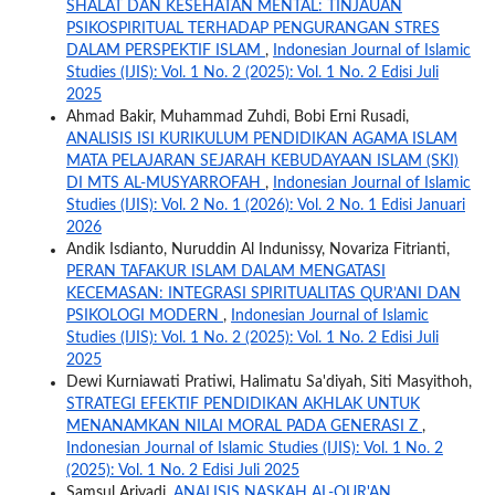
SHALAT DAN KESEHATAN MENTAL: TINJAUAN
PSIKOSPIRITUAL TERHADAP PENGURANGAN STRES
DALAM PERSPEKTIF ISLAM
,
Indonesian Journal of Islamic
Studies (IJIS): Vol. 1 No. 2 (2025): Vol. 1 No. 2 Edisi Juli
2025
Ahmad Bakir, Muhammad Zuhdi, Bobi Erni Rusadi,
ANALISIS ISI KURIKULUM PENDIDIKAN AGAMA ISLAM
MATA PELAJARAN SEJARAH KEBUDAYAAN ISLAM (SKI)
DI MTS AL-MUSYARROFAH
,
Indonesian Journal of Islamic
Studies (IJIS): Vol. 2 No. 1 (2026): Vol. 2 No. 1 Edisi Januari
2026
Andik Isdianto, Nuruddin Al Indunissy, Novariza Fitrianti,
PERAN TAFAKUR ISLAM DALAM MENGATASI
KECEMASAN: INTEGRASI SPIRITUALITAS QUR’ANI DAN
PSIKOLOGI MODERN
,
Indonesian Journal of Islamic
Studies (IJIS): Vol. 1 No. 2 (2025): Vol. 1 No. 2 Edisi Juli
2025
Dewi Kurniawati Pratiwi, Halimatu Sa'diyah, Siti Masyithoh,
STRATEGI EFEKTIF PENDIDIKAN AKHLAK UNTUK
MENANAMKAN NILAI MORAL PADA GENERASI Z
,
Indonesian Journal of Islamic Studies (IJIS): Vol. 1 No. 2
(2025): Vol. 1 No. 2 Edisi Juli 2025
Samsul Ariyadi,
ANALISIS NASKAH AL-QUR'AN