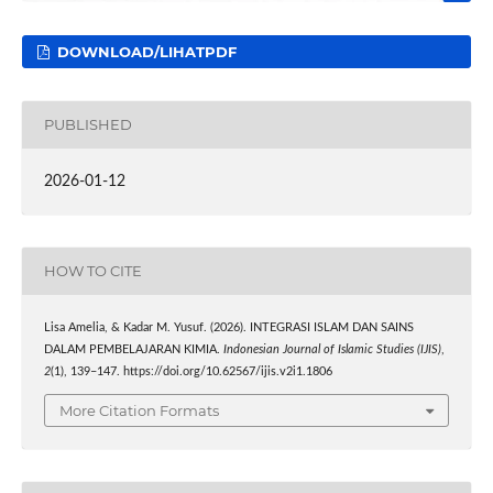
DOWNLOAD/LIHATPDF
PUBLISHED
2026-01-12
HOW TO CITE
Lisa Amelia, & Kadar M. Yusuf. (2026). INTEGRASI ISLAM DAN SAINS
DALAM PEMBELAJARAN KIMIA.
Indonesian Journal of Islamic Studies (IJIS)
,
2
(1), 139–147. https://doi.org/10.62567/ijis.v2i1.1806
More Citation Formats