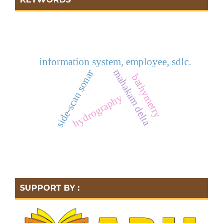
information system, employee, sdlc.
mahakam delta
side-scan sonar
bathymetry
hydrography
SUPPORT BY :