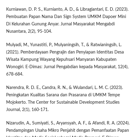
Kurniawan, D. P. S., Kurnianto, A. D., & Libragiantari, E. D. (2023).
Pembuatan Papan Nama Dan Sign System UMKM Dapoer Mini
Di Kelurahan Gunung Anyar. Jurnal Masyarakat Mengabdi
Nusantara, 2(2), 95-104.
Mulyadi, M., Yunastiti, P., Mulyaningsih, T., & Ratwianingsih, L.
(2021). Pemberdayaan Pengrajin dan Penyiapan Identitas Desa
Wisata Kampung Wayang Kepuhsari Manyaran Kabupaten
Wonogiri. E-Dimas: Jurnal Pengabdian kepada Masyarakat, 12(4),
678-684.
Narendra, R. D. E., Candra, R. N., & Wulandari, L. M. C. (2023).
Peningkatan Kualitas Sarana dan Prasarana di UMKM Tempe
Mojokerto. The Center for Sustainable Development Studies
Journal, 2(1), 160-171.
Nizarudin, A., Sumiyati, S., Aryansyah, A. F., & Afandi, R. A. (2024).
Pendampingan Usaha Mikro Penjahit dengan Pemanfaatan Papan