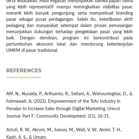
serta wisatawan. Hasil kegiatan menunjukkan bahwa papan nama
yang lebih representatif mampu meningkatkan visibilitas pasar,
menarik lebih banyak pengunjung, serta memperkuat branding
pasar sebagai pusat perdagangan. Selain itu, keterlibatan aktif
pedagang dan masyarakat setempat dalam proses pemasangan
menunjukkan dukungan terhadap pengelolaan pasar yang lebih
baik. Dengan demikian, program ini berkontribusi pada
pertumbuhan ekonomi lokal dan mendorong keberlanjutan
UMKM di pasar tradisional.
REFERENCES
Afif, N., Nuraida, P., Arifiyanto, R., Setiani, A., Wahyuningtias, D., &
Fatmawati, A. (2022). Empowerment of the Tofu Industry in
Ponalan to Increase Sales through Digital Marketing. Urecol
Journal. Part F: Community Development, 2(1), 26-31.
Astuti, R. W., Akrom, M., Sanusi, M., Wati, V. W., Amini, T. H.,
Kadri, A. S., & Umam,