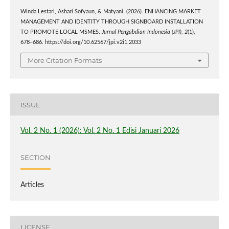
Winda Lestari, Ashari Sofyaun, & Matyani. (2026). ENHANCING MARKET
MANAGEMENT AND IDENTITY THROUGH SIGNBOARD INSTALLATION
TO PROMOTE LOCAL MSMES.
Jurnal Pengabdian Indonesia (JPI)
,
2
(1),
678–686. https://doi.org/10.62567/jpi.v2i1.2033
More Citation Formats
ISSUE
Vol. 2 No. 1 (2026): Vol. 2 No. 1 Edisi Januari 2026
SECTION
Articles
LICENSE