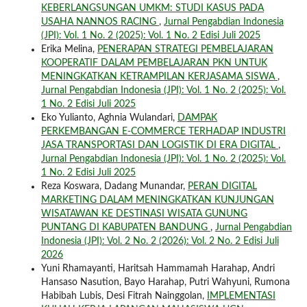
KEBERLANGSUNGAN UMKM: STUDI KASUS PADA
USAHA NANNOS RACING
,
Jurnal Pengabdian Indonesia
(JPI): Vol. 1 No. 2 (2025): Vol. 1 No. 2 Edisi Juli 2025
Erika Melina,
PENERAPAN STRATEGI PEMBELAJARAN
KOOPERATIF DALAM PEMBELAJARAN PKN UNTUK
MENINGKATKAN KETRAMPILAN KERJASAMA SISWA
,
Jurnal Pengabdian Indonesia (JPI): Vol. 1 No. 2 (2025): Vol.
1 No. 2 Edisi Juli 2025
Eko Yulianto, Aghnia Wulandari,
DAMPAK
PERKEMBANGAN E-COMMERCE TERHADAP INDUSTRI
JASA TRANSPORTASI DAN LOGISTIK DI ERA DIGITAL
,
Jurnal Pengabdian Indonesia (JPI): Vol. 1 No. 2 (2025): Vol.
1 No. 2 Edisi Juli 2025
Reza Koswara, Dadang Munandar,
PERAN DIGITAL
MARKETING DALAM MENINGKATKAN KUNJUNGAN
WISATAWAN KE DESTINASI WISATA GUNUNG
PUNTANG DI KABUPATEN BANDUNG
,
Jurnal Pengabdian
Indonesia (JPI): Vol. 2 No. 2 (2026): Vol. 2 No. 2 Edisi Juli
2026
Yuni Rhamayanti, Haritsah Hammamah Harahap, Andri
Hansaso Nasution, Bayo Harahap, Putri Wahyuni, Rumona
Habibah Lubis, Desi Fitrah Nainggolan,
IMPLEMENTASI