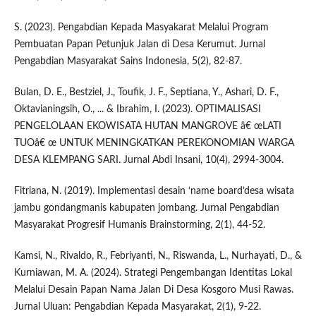
S. (2023). Pengabdian Kepada Masyakarat Melalui Program
Pembuatan Papan Petunjuk Jalan di Desa Kerumut. Jurnal
Pengabdian Masyarakat Sains Indonesia, 5(2), 82-87.
Bulan, D. E., Bestziel, J., Toufik, J. F., Septiana, Y., Ashari, D. F.,
Oktavianingsih, O., ... & Ibrahim, I. (2023). OPTIMALISASI
PENGELOLAAN EKOWISATA HUTAN MANGROVE â€ œLATI
TUOâ€ œ UNTUK MENINGKATKAN PEREKONOMIAN WARGA
DESA KLEMPANG SARI. Jurnal Abdi Insani, 10(4), 2994-3004.
Fitriana, N. (2019). Implementasi desain ‘name board’desa wisata
jambu gondangmanis kabupaten jombang. Jurnal Pengabdian
Masyarakat Progresif Humanis Brainstorming, 2(1), 44-52.
Kamsi, N., Rivaldo, R., Febriyanti, N., Riswanda, L., Nurhayati, D., &
Kurniawan, M. A. (2024). Strategi Pengembangan Identitas Lokal
Melalui Desain Papan Nama Jalan Di Desa Kosgoro Musi Rawas.
Jurnal Uluan: Pengabdian Kepada Masyarakat, 2(1), 9-22.