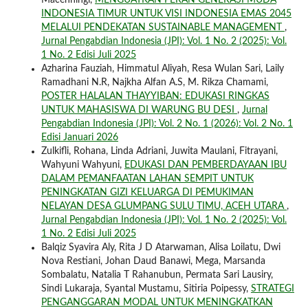
INDONESIA TIMUR UNTUK VISI INDONESIA EMAS 2045
MELALUI PENDEKATAN SUSTAINABLE MANAGEMENT
,
Jurnal Pengabdian Indonesia (JPI): Vol. 1 No. 2 (2025): Vol.
1 No. 2 Edisi Juli 2025
Azharina Fauziah, Himmatul Aliyah, Resa Wulan Sari, Laily
Ramadhani N.R, Najkha Alfan A.S, M. Rikza Chamami,
POSTER HALALAN THAYYIBAN: EDUKASI RINGKAS
UNTUK MAHASISWA DI WARUNG BU DESI
,
Jurnal
Pengabdian Indonesia (JPI): Vol. 2 No. 1 (2026): Vol. 2 No. 1
Edisi Januari 2026
Zulkifli, Rohana, Linda Adriani, Juwita Maulani, Fitrayani,
Wahyuni Wahyuni,
EDUKASI DAN PEMBERDAYAAN IBU
DALAM PEMANFAATAN LAHAN SEMPIT UNTUK
PENINGKATAN GIZI KELUARGA DI PEMUKIMAN
NELAYAN DESA GLUMPANG SULU TIMU, ACEH UTARA
,
Jurnal Pengabdian Indonesia (JPI): Vol. 1 No. 2 (2025): Vol.
1 No. 2 Edisi Juli 2025
Balqiz Syavira Aly, Rita J D Atarwaman, Alisa Loilatu, Dwi
Nova Restiani, Johan Daud Banawi, Mega, Marsanda
Sombalatu, Natalia T Rahanubun, Permata Sari Lausiry,
Sindi Lukaraja, Syantal Mustamu, Sitiria Poipessy,
STRATEGI
PENGANGGARAN MODAL UNTUK MENINGKATKAN