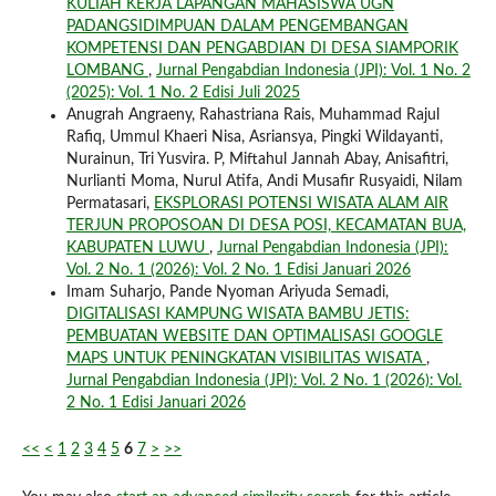
KULIAH KERJA LAPANGAN MAHASISWA UGN
PADANGSIDIMPUAN DALAM PENGEMBANGAN
KOMPETENSI DAN PENGABDIAN DI DESA SIAMPORIK
LOMBANG
,
Jurnal Pengabdian Indonesia (JPI): Vol. 1 No. 2
(2025): Vol. 1 No. 2 Edisi Juli 2025
Anugrah Angraeny, Rahastriana Rais, Muhammad Rajul
Rafiq, Ummul Khaeri Nisa, Asriansya, Pingki Wildayanti,
Nurainun, Tri Yusvira. P, Miftahul Jannah Abay, Anisafitri,
Nurlianti Moma, Nurul Atifa, Andi Musafir Rusyaidi, Nilam
Permatasari,
EKSPLORASI POTENSI WISATA ALAM AIR
TERJUN PROPOSOAN DI DESA POSI, KECAMATAN BUA,
KABUPATEN LUWU
,
Jurnal Pengabdian Indonesia (JPI):
Vol. 2 No. 1 (2026): Vol. 2 No. 1 Edisi Januari 2026
Imam Suharjo, Pande Nyoman Ariyuda Semadi,
DIGITALISASI KAMPUNG WISATA BAMBU JETIS:
PEMBUATAN WEBSITE DAN OPTIMALISASI GOOGLE
MAPS UNTUK PENINGKATAN VISIBILITAS WISATA
,
Jurnal Pengabdian Indonesia (JPI): Vol. 2 No. 1 (2026): Vol.
2 No. 1 Edisi Januari 2026
<<
<
1
2
3
4
5
6
7
>
>>