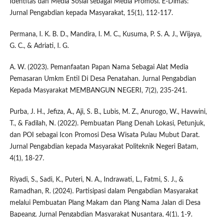
Identitas dan Media Sosial sebagai Media Promosi. E-Dimas:
Jurnal Pengabdian kepada Masyarakat, 15(1), 112-117.
Permana, I. K. B. D., Mandira, I. M. C., Kusuma, P. S. A. J., Wijaya,
G. C., & Adriati, I. G.
A. W. (2023). Pemanfaatan Papan Nama Sebagai Alat Media
Pemasaran Umkm Entil Di Desa Penatahan. Jurnal Pengabdian
Kepada Masyarakat MEMBANGUN NEGERI, 7(2), 235-241.
Purba, J. H., Jefiza, A., Aji, S. B., Lubis, M. Z., Anurogo, W., Havwini,
T., & Fadilah, N. (2022). Pembuatan Plang Denah Lokasi, Petunjuk,
dan POI sebagai Icon Promosi Desa Wisata Pulau Mubut Darat.
Jurnal Pengabdian kepada Masyarakat Politeknik Negeri Batam,
4(1), 18-27.
Riyadi, S., Sadi, K., Puteri, N. A., Indrawati, L., Fatmi, S. J., &
Ramadhan, R. (2024). Partisipasi dalam Pengabdian Masyarakat
melalui Pembuatan Plang Makam dan Plang Nama Jalan di Desa
Bapeang. Jurnal Pengabdian Masyarakat Nusantara, 4(1), 1-9.