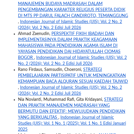
MANAJEMEN BUDAYA MADRASAH DALAM
PENGEMBANGAN KARAKTER RELIGIUS PESERTA DIDIK
DI MTS PP DARUL FALACH CANDIROTO, TEMANGGUNG
,
Indonesian Journal of Islamic Studies (IJIS): Vol. 2 No. 2
(2026): Vol. 2 No. 2 Edisi Juli 2026
Ahmad Zaenudin,
PERSPEKTIF FIKIH IBADAH DAN
IMPLEMENTASINYA DALAM PRAKTIK KEAGAMAAN
MAHASISWA PADA PENDIDIKAN AGAMA ISLAM DI
YAYASAN PENDIDIKAN DAI HIDAYATULLAH CIOMAS
BOGOR
,
Indonesian Journal of Islamic Studies (IJIS): Vol. 2
No. 2 (2026): Vol. 2 No. 2 Edisi Juli 2026
Rano Firdaus, Samsudin, Choeroni,
STRATEGI
PEMBELAJARAN PARTISIPATIF UNTUK MENINGKATKAN
KEMAMPUAN BACA ALQURAN SESUAI KAEDAH TAJWID
,
Indonesian Journal of Islamic Studies (IJIS): Vol. 2 No. 2
(2026): Vol. 2 No. 2 Edisi Juli 2026
Nia Novianti, Muhammad Rafi, Gita Kridayani,
STRATEGI
DAN PRAKTIK MANAJEMEN MADRASAH YANG
BERMUTU DAN EFEKTIF: MEWUJUDKAN PENDIDIKAN
YANG BERKUALITAS
,
Indonesian Journal of Islamic
Studies (IJIS): Vol. 1 No. 1 (2025): Vol. 1 No. 1 Edisi Januari
2025