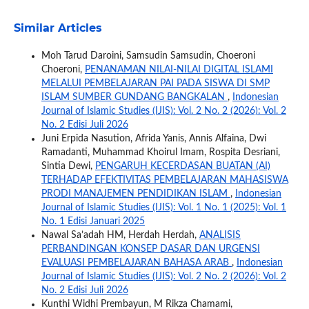
Similar Articles
Moh Tarud Daroini, Samsudin Samsudin, Choeroni
Choeroni,
PENANAMAN NILAI-NILAI DIGITAL ISLAMI
MELALUI PEMBELAJARAN PAI PADA SISWA DI SMP
ISLAM SUMBER GUNDANG BANGKALAN
,
Indonesian
Journal of Islamic Studies (IJIS): Vol. 2 No. 2 (2026): Vol. 2
No. 2 Edisi Juli 2026
Juni Erpida Nasution, Afrida Yanis, Annis Alfaina, Dwi
Ramadanti, Muhammad Khoirul Imam, Rospita Desriani,
Sintia Dewi,
PENGARUH KECERDASAN BUATAN (AI)
TERHADAP EFEKTIVITAS PEMBELAJARAN MAHASISWA
PRODI MANAJEMEN PENDIDIKAN ISLAM
,
Indonesian
Journal of Islamic Studies (IJIS): Vol. 1 No. 1 (2025): Vol. 1
No. 1 Edisi Januari 2025
Nawal Sa’adah HM, Herdah Herdah,
ANALISIS
PERBANDINGAN KONSEP DASAR DAN URGENSI
EVALUASI PEMBELAJARAN BAHASA ARAB
,
Indonesian
Journal of Islamic Studies (IJIS): Vol. 2 No. 2 (2026): Vol. 2
No. 2 Edisi Juli 2026
Kunthi Widhi Prembayun, M Rikza Chamami,