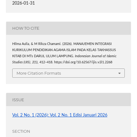
2026-01-31
HOW TO CITE
Hilma Aulia, & M Rikza Chamami. (2026). MANAJEMEN INTEGRASI
KURIKULUM PENDIDIKAN AGAMA ISLAM PADA KELAS TAKHASSUS
KITAB DI MTs DARUL ULUM LAMPUNG.
Indonesian Journal of Islamic
Studies (IJIS)
,
2
(1), 412–418. https://doi.org/10.62567/ijis.v2i1.2268
More Citation Formats
ISSUE
Vol. 2 No. 1 (2026): Vol. 2 No. 1 Edisi Januari 2026
SECTION