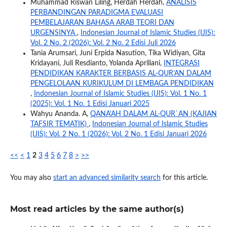
Muhammad Riswan Liling, Herdah Herdah,
ANALISIS
PERBANDINGAN PARADIGMA EVALUASI
PEMBELAJARAN BAHASA ARAB TEORI DAN
URGENSINYA
,
Indonesian Journal of Islamic Studies (IJIS):
Vol. 2 No. 2 (2026): Vol. 2 No. 2 Edisi Juli 2026
Tania Arumsari, Juni Erpida Nasution, Tika Widiyan, Gita
Kridayani, Juli Resdianto, Yolanda Apriliani,
INTEGRASI
PENDIDIKAN KARAKTER BERBASIS AL-QUR’AN DALAM
PENGELOLAAN KURIKULUM DI LEMBAGA PENDIDIKAN
,
Indonesian Journal of Islamic Studies (IJIS): Vol. 1 No. 1
(2025): Vol. 1 No. 1 Edisi Januari 2025
Wahyu Ananda. A,
QANA’AH DALAM AL-QUR`AN (KAJIAN
TAFSIR TEMATIK)
,
Indonesian Journal of Islamic Studies
(IJIS): Vol. 2 No. 1 (2026): Vol. 2 No. 1 Edisi Januari 2026
<<
<
1
2
3
4
5
6
7
8
>
>>
You may also
start an advanced similarity search
for this article.
Most read articles by the same author(s)