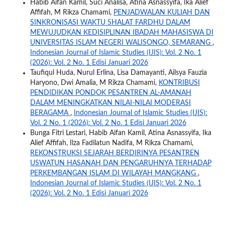
Habib Aifan Kamil, Suci Analisa, Atina Asnassyifa, Ika Alief
Affifah, M Rikza Chamami,
PENJADWALAN KULIAH DAN
SINKRONISASI WAKTU SHALAT FARDHU DALAM
MEWUJUDKAN KEDISIPLINAN IBADAH MAHASISWA DI
UNIVERSITAS ISLAM NEGERI WALISONGO, SEMARANG
,
Indonesian Journal of Islamic Studies (IJIS): Vol. 2 No. 1
(2026): Vol. 2 No. 1 Edisi Januari 2026
Taufiqul Huda, Nurul Erlina, Lisa Damayanti, Ailsya Fauzia
Haryono, Dwi Amalia, M Rikza Chamami,
KONTRIBUSI
PENDIDIKAN PONDOK PESANTREN AL-AMANAH
DALAM MENINGKATKAN NILAI-NILAI MODERASI
BERAGAMA
,
Indonesian Journal of Islamic Studies (IJIS):
Vol. 2 No. 1 (2026): Vol. 2 No. 1 Edisi Januari 2026
Bunga Fitri Lestari, Habib Aifan Kamil, Atina Asnassyifa, Ika
Alief Affifah, Ilza Fadilatun Nadifa, M Rikza Chamami,
REKONSTRUKSI SEJARAH BERDIRINYA PESANTREN
USWATUN HASANAH DAN PENGARUHNYA TERHADAP
PERKEMBANGAN ISLAM DI WILAYAH MANGKANG
,
Indonesian Journal of Islamic Studies (IJIS): Vol. 2 No. 1
(2026): Vol. 2 No. 1 Edisi Januari 2026