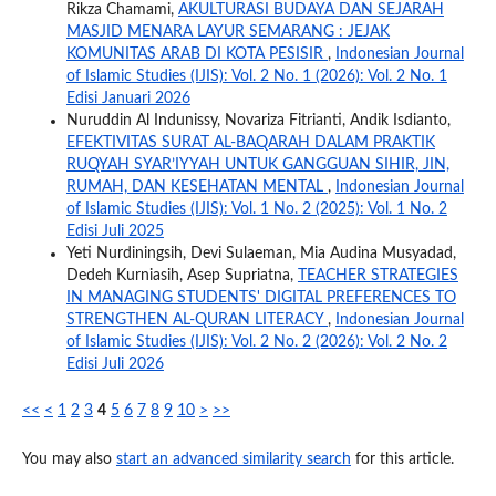
Rikza Chamami,
AKULTURASI BUDAYA DAN SEJARAH
MASJID MENARA LAYUR SEMARANG : JEJAK
KOMUNITAS ARAB DI KOTA PESISIR
,
Indonesian Journal
of Islamic Studies (IJIS): Vol. 2 No. 1 (2026): Vol. 2 No. 1
Edisi Januari 2026
Nuruddin Al Indunissy, Novariza Fitrianti, Andik Isdianto,
EFEKTIVITAS SURAT AL-BAQARAH DALAM PRAKTIK
RUQYAH SYAR’IYYAH UNTUK GANGGUAN SIHIR, JIN,
RUMAH, DAN KESEHATAN MENTAL
,
Indonesian Journal
of Islamic Studies (IJIS): Vol. 1 No. 2 (2025): Vol. 1 No. 2
Edisi Juli 2025
Yeti Nurdiningsih, Devi Sulaeman, Mia Audina Musyadad,
Dedeh Kurniasih, Asep Supriatna,
TEACHER STRATEGIES
IN MANAGING STUDENTS' DIGITAL PREFERENCES TO
STRENGTHEN AL-QURAN LITERACY
,
Indonesian Journal
of Islamic Studies (IJIS): Vol. 2 No. 2 (2026): Vol. 2 No. 2
Edisi Juli 2026
<<
<
1
2
3
4
5
6
7
8
9
10
>
>>
You may also
start an advanced similarity search
for this article.