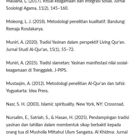
Maulana, L. (2017). Ritual keagamaan dan integrasi sosial. Jurnal
Sosiologi Agama, 11(2), 145–160.
Moleong, L. J. (2018). Metodologi penelitian kualitatif. Bandung:
Remaja Rosdakarya.
Muniri, A. (2020). Tradisi Yasinan dalam perspektif Living Qur’an.
Jurnal Studi Al-Qur’an, 15(1), 55–72.
Muniri, A. (2025). Tradisi slametan: Yasinan manifestasi nilai sosial-
keagamaan di Trenggalek. J-PIPS.
Mustaqim, A. (2012). Metodologi penelitian Al-Qur’an dan tafsir.
Yogyakarta: Idea Press.
Nasr, S. H. (2003). Islamic spirituality. New York, NY: Crossroad.
Nursalim, E., Satriah, S., & Hasan, H. (2025). Pendampingan tradisi
yasinan dan tahlilan dalam membentuk sikap berbakti kepada
orang tua di Musholla Miftahul Ulum Sangatta. Al Khidma: Jurnal