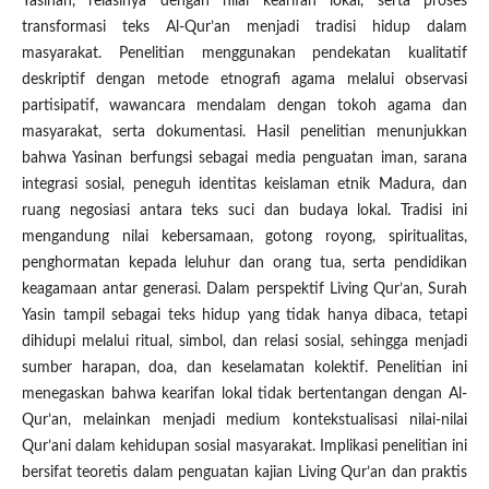
Yasinan, relasinya dengan nilai kearifan lokal, serta proses
transformasi teks Al-Qur’an menjadi tradisi hidup dalam
masyarakat. Penelitian menggunakan pendekatan kualitatif
deskriptif dengan metode etnografi agama melalui observasi
partisipatif, wawancara mendalam dengan tokoh agama dan
masyarakat, serta dokumentasi. Hasil penelitian menunjukkan
bahwa Yasinan berfungsi sebagai media penguatan iman, sarana
integrasi sosial, peneguh identitas keislaman etnik Madura, dan
ruang negosiasi antara teks suci dan budaya lokal. Tradisi ini
mengandung nilai kebersamaan, gotong royong, spiritualitas,
penghormatan kepada leluhur dan orang tua, serta pendidikan
keagamaan antar generasi. Dalam perspektif Living Qur’an, Surah
Yasin tampil sebagai teks hidup yang tidak hanya dibaca, tetapi
dihidupi melalui ritual, simbol, dan relasi sosial, sehingga menjadi
sumber harapan, doa, dan keselamatan kolektif. Penelitian ini
menegaskan bahwa kearifan lokal tidak bertentangan dengan Al-
Qur’an, melainkan menjadi medium kontekstualisasi nilai-nilai
Qur’ani dalam kehidupan sosial masyarakat. Implikasi penelitian ini
bersifat teoretis dalam penguatan kajian Living Qur’an dan praktis