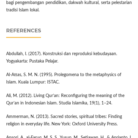
bagi pengembangan pendidikan, dakwah kultural, serta pelestarian
tradisi Islam lokal.
REFERENCES
Abdullah, I. (2017). Konstruksi dan reproduksi kebudayaan.
Yogyakarta: Pustaka Pelajar.
Al-Attas, S. M. N. (1995). Prolegomena to the metaphysics of
Islam. Kuala Lumpur: ISTAC.
Ali, M. (2012). Living Qur’an: Reconfiguring the meaning of the
Qur’an in Indonesian Islam. Studia Islamika, 19(1), 1–24.
Ammerman, N. (2013). Sacred stories, spiritual tribes: Finding
religion in everyday life. New York: Oxford University Press.
Ansori, A., al-Faruq, M. S. S., Yusup, M., Setiawan, H., & Aprianto, I.