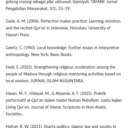
gotong royong sebagai pilar ukhuwah Islamiyah. TAFANI: Jurnal
Pengabdian Masyarakat, 3(1), 25–29.
Gade, A. M. (2004). Perfection makes practice: Learning, emotion,
and the recited Qur’an in Indonesia. Honolulu: University of
Hawai‘i Press.
Geertz, C. (1983). Local knowledge: Further essays in interpretive
anthropology. New York: Basic Books.
Hadi, S. (2025). Strengthening religious moderation among the
people of Madura through religious mentoring activities based on
local wisdom. JURNAL ISLAM NUSANTARA.
Hasan, M. F., Hidayat, M., & Nizamia, A. F. (2025). Praktik
performatif al-Qur’an dalam tradisi Yasinan Nahdliyin: suatu kajian
Living Qur’an. Journal of Islamic Scriptures in Non-Arabic
Societies.
Hefner, R. W. (2011). Shari‘a politics: Islamic law and society in