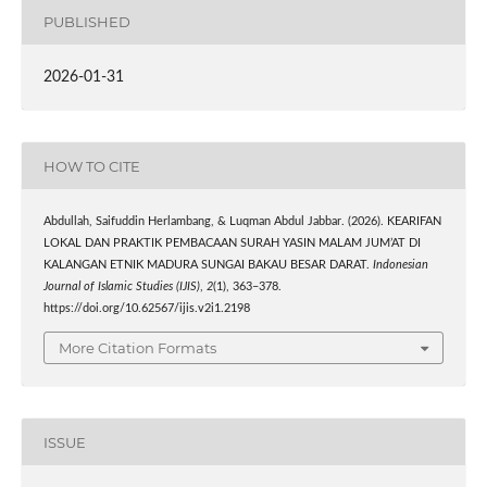
PUBLISHED
2026-01-31
HOW TO CITE
Abdullah, Saifuddin Herlambang, & Luqman Abdul Jabbar. (2026). KEARIFAN
LOKAL DAN PRAKTIK PEMBACAAN SURAH YASIN MALAM JUM’AT DI
KALANGAN ETNIK MADURA SUNGAI BAKAU BESAR DARAT.
Indonesian
Journal of Islamic Studies (IJIS)
,
2
(1), 363–378.
https://doi.org/10.62567/ijis.v2i1.2198
More Citation Formats
ISSUE