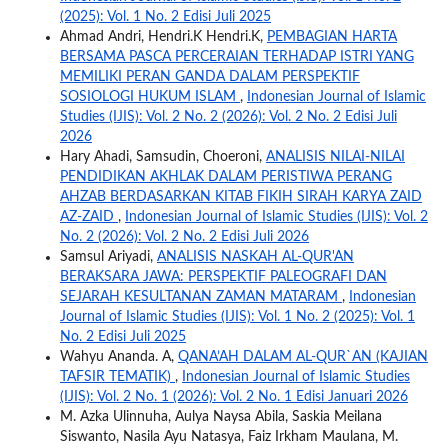
(2025): Vol. 1 No. 2 Edisi Juli 2025
Ahmad Andri, Hendri.K Hendri.K,
PEMBAGIAN HARTA
BERSAMA PASCA PERCERAIAN TERHADAP ISTRI YANG
MEMILIKI PERAN GANDA DALAM PERSPEKTIF
SOSIOLOGI HUKUM ISLAM
,
Indonesian Journal of Islamic
Studies (IJIS): Vol. 2 No. 2 (2026): Vol. 2 No. 2 Edisi Juli
2026
Hary Ahadi, Samsudin, Choeroni,
ANALISIS NILAI-NILAI
PENDIDIKAN AKHLAK DALAM PERISTIWA PERANG
AHZAB BERDASARKAN KITAB FIKIH SIRAH KARYA ZAID
AZ-ZAID
,
Indonesian Journal of Islamic Studies (IJIS): Vol. 2
No. 2 (2026): Vol. 2 No. 2 Edisi Juli 2026
Samsul Ariyadi,
ANALISIS NASKAH AL-QUR'AN
BERAKSARA JAWA: PERSPEKTIF PALEOGRAFI DAN
SEJARAH KESULTANAN ZAMAN MATARAM
,
Indonesian
Journal of Islamic Studies (IJIS): Vol. 1 No. 2 (2025): Vol. 1
No. 2 Edisi Juli 2025
Wahyu Ananda. A,
QANA’AH DALAM AL-QUR`AN (KAJIAN
TAFSIR TEMATIK)
,
Indonesian Journal of Islamic Studies
(IJIS): Vol. 2 No. 1 (2026): Vol. 2 No. 1 Edisi Januari 2026
M. Azka Ulinnuha, Aulya Naysa Abila, Saskia Meilana
Siswanto, Nasila Ayu Natasya, Faiz Irkham Maulana, M.