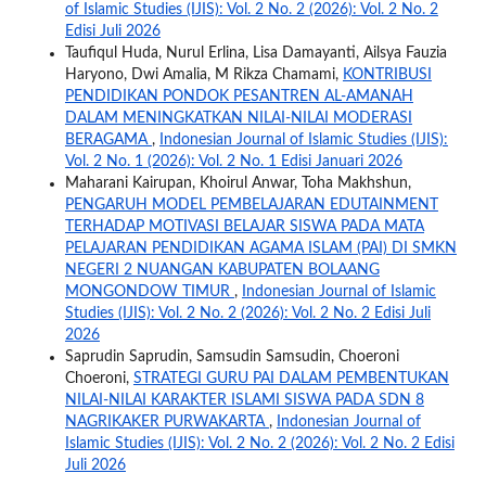
of Islamic Studies (IJIS): Vol. 2 No. 2 (2026): Vol. 2 No. 2
Edisi Juli 2026
Taufiqul Huda, Nurul Erlina, Lisa Damayanti, Ailsya Fauzia
Haryono, Dwi Amalia, M Rikza Chamami,
KONTRIBUSI
PENDIDIKAN PONDOK PESANTREN AL-AMANAH
DALAM MENINGKATKAN NILAI-NILAI MODERASI
BERAGAMA
,
Indonesian Journal of Islamic Studies (IJIS):
Vol. 2 No. 1 (2026): Vol. 2 No. 1 Edisi Januari 2026
Maharani Kairupan, Khoirul Anwar, Toha Makhshun,
PENGARUH MODEL PEMBELAJARAN EDUTAINMENT
TERHADAP MOTIVASI BELAJAR SISWA PADA MATA
PELAJARAN PENDIDIKAN AGAMA ISLAM (PAI) DI SMKN
NEGERI 2 NUANGAN KABUPATEN BOLAANG
MONGONDOW TIMUR
,
Indonesian Journal of Islamic
Studies (IJIS): Vol. 2 No. 2 (2026): Vol. 2 No. 2 Edisi Juli
2026
Saprudin Saprudin, Samsudin Samsudin, Choeroni
Choeroni,
STRATEGI GURU PAI DALAM PEMBENTUKAN
NILAI-NILAI KARAKTER ISLAMI SISWA PADA SDN 8
NAGRIKAKER PURWAKARTA
,
Indonesian Journal of
Islamic Studies (IJIS): Vol. 2 No. 2 (2026): Vol. 2 No. 2 Edisi
Juli 2026