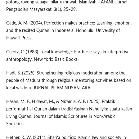
gotong royong sebagai pilar ukhuwah Islamiyah. TAFANI: Jurnal
Pengabdian Masyarakat, 3(1), 25–29.
Gade, A. M. (2004). Perfection makes practice: Learning, emotion,
and the recited Qur’an in Indonesia. Honolulu: University of
Hawai‘i Press.
Geertz, C. (1983). Local knowledge: Further essays in interpretive
anthropology. New York: Basic Books.
Hadi, S. (2025). Strengthening religious moderation among the
people of Madura through religious mentoring activities based on
local wisdom. JURNAL ISLAM NUSANTARA.
Hasan, M. F., Hidayat, M., & Nizamia, A. F. (2025). Praktik
performatif al-Qur’an dalam tradisi Yasinan Nahdliyin: suatu kajian
Living Qur’an. Journal of Islamic Scriptures in Non-Arabic
Societies.
Hefner, R. W. (2011). Shari‘a politics: Islamic law and society in