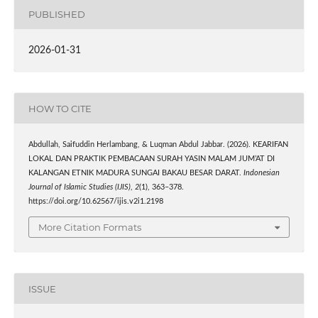
PUBLISHED
2026-01-31
HOW TO CITE
Abdullah, Saifuddin Herlambang, & Luqman Abdul Jabbar. (2026). KEARIFAN
LOKAL DAN PRAKTIK PEMBACAAN SURAH YASIN MALAM JUM’AT DI
KALANGAN ETNIK MADURA SUNGAI BAKAU BESAR DARAT.
Indonesian
Journal of Islamic Studies (IJIS)
,
2
(1), 363–378.
https://doi.org/10.62567/ijis.v2i1.2198
More Citation Formats
ISSUE