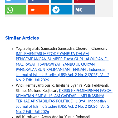
Similar Articles
Yogi Sofiyullah, Samsudin Samsudin, Choeroni Choeroni,
IMPLEMENTASI METODE YANBU'A DALAM
PENGEMBANGAN SUMBER DAYA GURU ALQUR'AN DI
MADRASAH TSANAWIYAH YANBU'UL QUR'AN
PANGKALANBUN KALIMANTAN TENGAH
,
Indonesian
Journal of Islamic Studies (IJIS): Vol. 2 No. 2 (2026): Vol. 2
No. 2 Edisi Juli 2026
Widi Hermayanti Susilo, Imeliana Syahira Putri Febbyanti,
Slamet Muliono Redjosari,
KRISIS KEPEMIMPINAN PASCA-
KEMATIAN SAIF AL-ISLAM GADDAFI: IMPLIKASINYA
TERHADAP STABILITAS POLITIK DI LIBYA
,
Indonesian
Journal of Islamic Studies (IJIS): Vol. 2 No. 2 (2026): Vol. 2
No. 2 Edisi Juli 2026
Adi Kurniawan, Aryan Andika, Yusup Rohmadi,