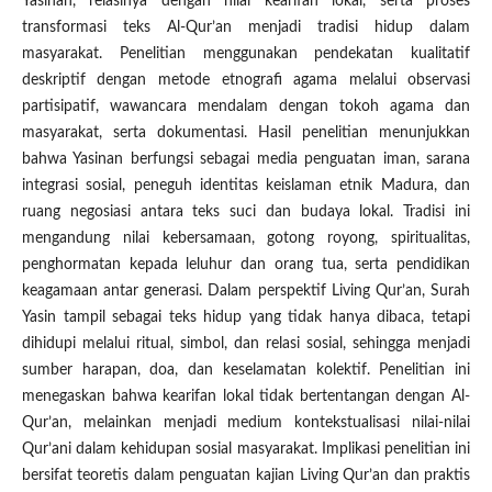
Yasinan, relasinya dengan nilai kearifan lokal, serta proses
transformasi teks Al-Qur’an menjadi tradisi hidup dalam
masyarakat. Penelitian menggunakan pendekatan kualitatif
deskriptif dengan metode etnografi agama melalui observasi
partisipatif, wawancara mendalam dengan tokoh agama dan
masyarakat, serta dokumentasi. Hasil penelitian menunjukkan
bahwa Yasinan berfungsi sebagai media penguatan iman, sarana
integrasi sosial, peneguh identitas keislaman etnik Madura, dan
ruang negosiasi antara teks suci dan budaya lokal. Tradisi ini
mengandung nilai kebersamaan, gotong royong, spiritualitas,
penghormatan kepada leluhur dan orang tua, serta pendidikan
keagamaan antar generasi. Dalam perspektif Living Qur’an, Surah
Yasin tampil sebagai teks hidup yang tidak hanya dibaca, tetapi
dihidupi melalui ritual, simbol, dan relasi sosial, sehingga menjadi
sumber harapan, doa, dan keselamatan kolektif. Penelitian ini
menegaskan bahwa kearifan lokal tidak bertentangan dengan Al-
Qur’an, melainkan menjadi medium kontekstualisasi nilai-nilai
Qur’ani dalam kehidupan sosial masyarakat. Implikasi penelitian ini
bersifat teoretis dalam penguatan kajian Living Qur’an dan praktis