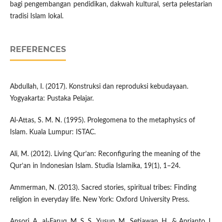
bagi pengembangan pendidikan, dakwah kultural, serta pelestarian
tradisi Islam lokal.
REFERENCES
Abdullah, I. (2017). Konstruksi dan reproduksi kebudayaan.
Yogyakarta: Pustaka Pelajar.
Al-Attas, S. M. N. (1995). Prolegomena to the metaphysics of
Islam. Kuala Lumpur: ISTAC.
Ali, M. (2012). Living Qur’an: Reconfiguring the meaning of the
Qur’an in Indonesian Islam. Studia Islamika, 19(1), 1–24.
Ammerman, N. (2013). Sacred stories, spiritual tribes: Finding
religion in everyday life. New York: Oxford University Press.
Ansori, A., al-Faruq, M. S. S., Yusup, M., Setiawan, H., & Aprianto, I.