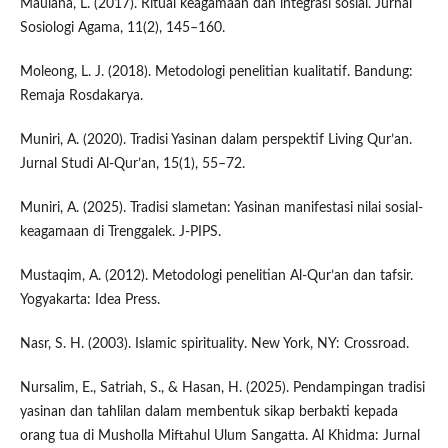
Maulana, L. (2017). Ritual keagamaan dan integrasi sosial. Jurnal
Sosiologi Agama, 11(2), 145–160.
Moleong, L. J. (2018). Metodologi penelitian kualitatif. Bandung:
Remaja Rosdakarya.
Muniri, A. (2020). Tradisi Yasinan dalam perspektif Living Qur’an.
Jurnal Studi Al-Qur’an, 15(1), 55–72.
Muniri, A. (2025). Tradisi slametan: Yasinan manifestasi nilai sosial-
keagamaan di Trenggalek. J-PIPS.
Mustaqim, A. (2012). Metodologi penelitian Al-Qur’an dan tafsir.
Yogyakarta: Idea Press.
Nasr, S. H. (2003). Islamic spirituality. New York, NY: Crossroad.
Nursalim, E., Satriah, S., & Hasan, H. (2025). Pendampingan tradisi
yasinan dan tahlilan dalam membentuk sikap berbakti kepada
orang tua di Musholla Miftahul Ulum Sangatta. Al Khidma: Jurnal