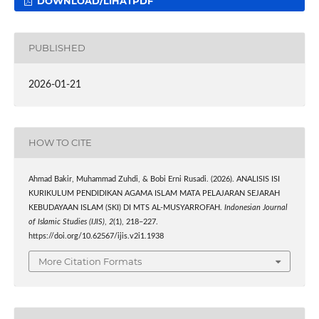
DOWNLOAD/LIHATPDF
PUBLISHED
2026-01-21
HOW TO CITE
Ahmad Bakir, Muhammad Zuhdi, & Bobi Erni Rusadi. (2026). ANALISIS ISI
KURIKULUM PENDIDIKAN AGAMA ISLAM MATA PELAJARAN SEJARAH
KEBUDAYAAN ISLAM (SKI) DI MTS AL-MUSYARROFAH.
Indonesian Journal
of Islamic Studies (IJIS)
,
2
(1), 218–227.
https://doi.org/10.62567/ijis.v2i1.1938
More Citation Formats