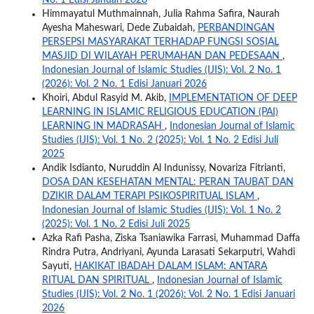
No. 1 Edisi Januari 2026
Himmayatul Muthmainnah, Julia Rahma Safira, Naurah
Ayesha Maheswari, Dede Zubaidah,
PERBANDINGAN
PERSEPSI MASYARAKAT TERHADAP FUNGSI SOSIAL
MASJID DI WILAYAH PERUMAHAN DAN PEDESAAN
,
Indonesian Journal of Islamic Studies (IJIS): Vol. 2 No. 1
(2026): Vol. 2 No. 1 Edisi Januari 2026
Khoiri, Abdul Rasyid M. Akib,
IMPLEMENTATION OF DEEP
LEARNING IN ISLAMIC RELIGIOUS EDUCATION (PAI)
LEARNING IN MADRASAH
,
Indonesian Journal of Islamic
Studies (IJIS): Vol. 1 No. 2 (2025): Vol. 1 No. 2 Edisi Juli
2025
Andik Isdianto, Nuruddin Al Indunissy, Novariza Fitrianti,
DOSA DAN KESEHATAN MENTAL: PERAN TAUBAT DAN
DZIKIR DALAM TERAPI PSIKOSPIRITUAL ISLAM
,
Indonesian Journal of Islamic Studies (IJIS): Vol. 1 No. 2
(2025): Vol. 1 No. 2 Edisi Juli 2025
Azka Rafi Pasha, Ziska Tsaniawika Farrasi, Muhammad Daffa
Rindra Putra, Andriyani, Ayunda Larasati Sekarputri, Wahdi
Sayuti,
HAKIKAT IBADAH DALAM ISLAM: ANTARA
RITUAL DAN SPIRITUAL
,
Indonesian Journal of Islamic
Studies (IJIS): Vol. 2 No. 1 (2026): Vol. 2 No. 1 Edisi Januari
2026