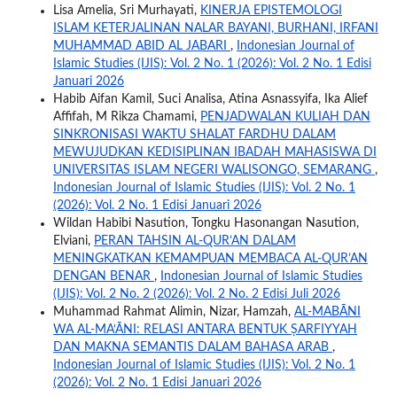
Lisa Amelia, Sri Murhayati,
KINERJA EPISTEMOLOGI
ISLAM KETERJALINAN NALAR BAYANI, BURHANI, IRFANI
MUHAMMAD ABID AL JABARI
,
Indonesian Journal of
Islamic Studies (IJIS): Vol. 2 No. 1 (2026): Vol. 2 No. 1 Edisi
Januari 2026
Habib Aifan Kamil, Suci Analisa, Atina Asnassyifa, Ika Alief
Affifah, M Rikza Chamami,
PENJADWALAN KULIAH DAN
SINKRONISASI WAKTU SHALAT FARDHU DALAM
MEWUJUDKAN KEDISIPLINAN IBADAH MAHASISWA DI
UNIVERSITAS ISLAM NEGERI WALISONGO, SEMARANG
,
Indonesian Journal of Islamic Studies (IJIS): Vol. 2 No. 1
(2026): Vol. 2 No. 1 Edisi Januari 2026
Wildan Habibi Nasution, Tongku Hasonangan Nasution,
Elviani,
PERAN TAHSIN AL-QUR’AN DALAM
MENINGKATKAN KEMAMPUAN MEMBACA AL-QUR’AN
DENGAN BENAR
,
Indonesian Journal of Islamic Studies
(IJIS): Vol. 2 No. 2 (2026): Vol. 2 No. 2 Edisi Juli 2026
Muhammad Rahmat Alimin, Nizar, Hamzah,
AL-MABĀNI
WA AL-MA‘ĀNI: RELASI ANTARA BENTUK ṢARFIYYAH
DAN MAKNA SEMANTIS DALAM BAHASA ARAB
,
Indonesian Journal of Islamic Studies (IJIS): Vol. 2 No. 1
(2026): Vol. 2 No. 1 Edisi Januari 2026