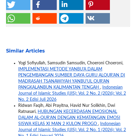
Similar Articles
Yogi Sofiyullah, Samsudin Samsudin, Choeroni Choeroni,
IMPLEMENTASI METODE YANBU'A DALAM
PENGEMBANGAN SUMBER DAYA GURU ALQUR'AN DI
MADRASAH TSANAWIYAH YANBU'UL QUR'AN
PANGKALANBUN KALIMANTAN TENGAH
,
Indonesian
Journal of Islamic Studies (IJIS): Vol. 2 No. 2 (2026): Vol. 2
No. 2 Edisi Juli 2026
Ridwan Faqih, Abi Prayitna, Havid Nur Solikhin, Dwi
Ratnasari,
HUBUNGAN KECERDASAN EMOSIONAL
DALAM AL-QUR’AN DENGAN KEMATANGAN EMOSI
SISWA KELAS XI MAN 2 KULON PROGO
,
Indonesian
Journal of Islamic Studies (IJIS): Vol. 2 No. 1 (2026): Vol. 2