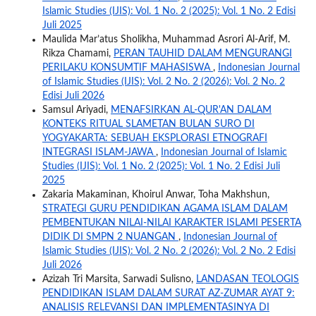
Islamic Studies (IJIS): Vol. 1 No. 2 (2025): Vol. 1 No. 2 Edisi
Juli 2025
Maulida Mar’atus Sholikha, Muhammad Asrori Al-Arif, M.
Rikza Chamami,
PERAN TAUHID DALAM MENGURANGI
PERILAKU KONSUMTIF MAHASISWA
,
Indonesian Journal
of Islamic Studies (IJIS): Vol. 2 No. 2 (2026): Vol. 2 No. 2
Edisi Juli 2026
Samsul Ariyadi,
MENAFSIRKAN AL-QUR'AN DALAM
KONTEKS RITUAL SLAMETAN BULAN SURO DI
YOGYAKARTA: SEBUAH EKSPLORASI ETNOGRAFI
INTEGRASI ISLAM-JAWA
,
Indonesian Journal of Islamic
Studies (IJIS): Vol. 1 No. 2 (2025): Vol. 1 No. 2 Edisi Juli
2025
Zakaria Makaminan, Khoirul Anwar, Toha Makhshun,
STRATEGI GURU PENDIDIKAN AGAMA ISLAM DALAM
PEMBENTUKAN NILAI-NILAI KARAKTER ISLAMI PESERTA
DIDIK DI SMPN 2 NUANGAN
,
Indonesian Journal of
Islamic Studies (IJIS): Vol. 2 No. 2 (2026): Vol. 2 No. 2 Edisi
Juli 2026
Azizah Tri Marsita, Sarwadi Sulisno,
LANDASAN TEOLOGIS
PENDIDIKAN ISLAM DALAM SURAT AZ-ZUMAR AYAT 9:
ANALISIS RELEVANSI DAN IMPLEMENTASINYA DI