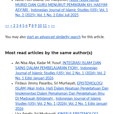
Aisha Putri Buana, Siti Masyithoh,
NILAI-NILAI ADAB
MURID DAN GURU MENURUT PEMIKIRAN KH. HASYIM
ASY’ARI
,
Indonesian Journal of Islamic Studies (IJIS): Vol. 1
No. 2 (2025): Vol. 1 No. 2 Edisi Juli 2025
<<
<
2
3
4
5
6
7
8
9
10
11
>
>>
You may also
start an advanced similarity search
for this article.
Most read articles by the same author(s)
An Nisa Alya, Kadar M. Yusuf,
INTEGRASI ISLAM DAN
SAINS DALAM PEMBELAJARAN FIQIH
,
Indonesian
Journal of Islamic Studies (IJIS): Vol. 2 No. 1 (2026): Vol. 2
No. 1 Edisi Januari 2026
Firdaus Jimmy Pasaribu, Sri Murhayati,
EPISTEMOLOGI
ISLAM (Akal, Indra, Hati Dalam Kesatuan Pengetahuan Dan
Implementasi Dalam Pemahaman Dan Pengetahuan Ilmu
Di Madrasah Ibtidaiyah)
,
Indonesian Journal of Islamic
Studies (IJIS): Vol. 2 No. 1 (2026): Vol. 2 No. 1 Edisi Januari
2026