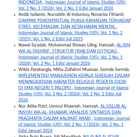
INDONESIA
,
Indonesian Journal of Islamic Studies (IJIS):
Vol. 2 No. 1 (2026): Vol. 2 No. 1 Edisi Januari 2026
Andik Isdianto, Nuruddin Al Indunissy, Novariza Fitrianti,
DAMPAK PSIKOSPIRITUAL PUASA RAMADAN TERHADAP
STRES, KECEMASAN, DAN KETAHANAN MENTAL
,
Indonesian Journal of Islamic Studies (IJIS): Vol. 1 No. 2
(2025): Vol. 1 No. 2 Edisi Juli 2025
Nawal Sa’adah, Muhammad Riswan Liling, Hamzah,
AL-ISM
WA AL-TASHRIF: STRUKTUR I’RAB DAN ISYTIQAQ
,
Indonesian Journal of Islamic Studies (IJIS): Vol. 2 No. 1
(2026): Vol. 2 No. 1 Edisi Januari 2026
Wilda Parebangla, Mifta Zulfahmi Muassar, Sarmila Sarmila,
IMPLEMENTASI MANAJEMEN KEPALA SEKOLAH DALAM
MENINGKATKAN KARAKTER RELIGIUS PESERTA DIDIK
DI SMA NEGERI 5 PALOPO
,
Indonesian Journal of Islamic
Studies (IJIS): Vol. 2 No. 2 (2026): Vol. 2 No. 2 Edisi Juli
2026
Nur Atika Putri, Ummul Khaeriah, Hamzah,
AL-USLUB AL-
INSYA’I WA AL- KHABARI (ANALISIS SINTAKSIS DAN
PRAGMATIK DALAM KALIMAT ARAB)
,
Indonesian Journal
of Islamic Studies (IJIS): Vol. 2 No. 1 (2026): Vol. 2 No. 1
Edisi Januari 2026