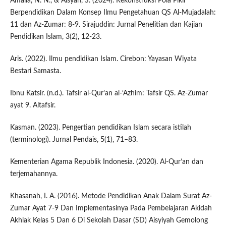
Amalia, N. N., & Aisyah, S. (2024). Rekonstruksi Pola Pikir
Berpendidikan Dalam Konsep Ilmu Pengetahuan QS Al-Mujadalah:
11 dan Az-Zumar: 8-9. Sirajuddin: Jurnal Penelitian dan Kajian
Pendidikan Islam, 3(2), 12-23.
Aris. (2022). Ilmu pendidikan Islam. Cirebon: Yayasan Wiyata
Bestari Samasta.
Ibnu Katsir. (n.d.). Tafsir al-Qur’an al-‘Azhim: Tafsir QS. Az-Zumar
ayat 9. Altafsir.
Kasman. (2023). Pengertian pendidikan Islam secara istilah
(terminologi). Jurnal Pendais, 5(1), 71–83.
Kementerian Agama Republik Indonesia. (2020). Al-Qur’an dan
terjemahannya.
Khasanah, I. A. (2016). Metode Pendidikan Anak Dalam Surat Az-
Zumar Ayat 7-9 Dan Implementasinya Pada Pembelajaran Akidah
Akhlak Kelas 5 Dan 6 Di Sekolah Dasar (SD) Aisyiyah Gemolong