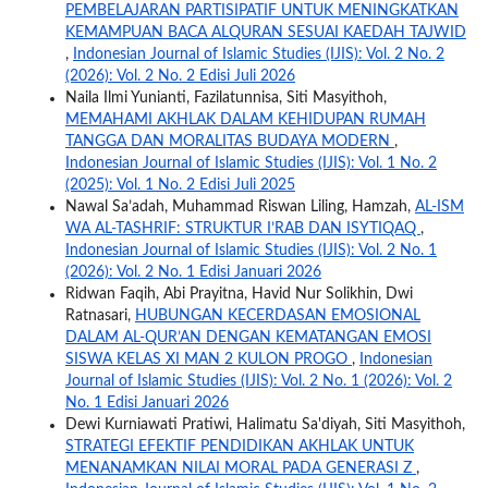
PEMBELAJARAN PARTISIPATIF UNTUK MENINGKATKAN
KEMAMPUAN BACA ALQURAN SESUAI KAEDAH TAJWID
,
Indonesian Journal of Islamic Studies (IJIS): Vol. 2 No. 2
(2026): Vol. 2 No. 2 Edisi Juli 2026
Naila Ilmi Yunianti, Fazilatunnisa, Siti Masyithoh,
MEMAHAMI AKHLAK DALAM KEHIDUPAN RUMAH
TANGGA DAN MORALITAS BUDAYA MODERN
,
Indonesian Journal of Islamic Studies (IJIS): Vol. 1 No. 2
(2025): Vol. 1 No. 2 Edisi Juli 2025
Nawal Sa’adah, Muhammad Riswan Liling, Hamzah,
AL-ISM
WA AL-TASHRIF: STRUKTUR I’RAB DAN ISYTIQAQ
,
Indonesian Journal of Islamic Studies (IJIS): Vol. 2 No. 1
(2026): Vol. 2 No. 1 Edisi Januari 2026
Ridwan Faqih, Abi Prayitna, Havid Nur Solikhin, Dwi
Ratnasari,
HUBUNGAN KECERDASAN EMOSIONAL
DALAM AL-QUR’AN DENGAN KEMATANGAN EMOSI
SISWA KELAS XI MAN 2 KULON PROGO
,
Indonesian
Journal of Islamic Studies (IJIS): Vol. 2 No. 1 (2026): Vol. 2
No. 1 Edisi Januari 2026
Dewi Kurniawati Pratiwi, Halimatu Sa'diyah, Siti Masyithoh,
STRATEGI EFEKTIF PENDIDIKAN AKHLAK UNTUK
MENANAMKAN NILAI MORAL PADA GENERASI Z
,