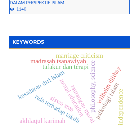
DALAM PERSPEKTIF ISLAM
1140
KEYWORDS
marriage criticism
madrasah tsanawiyah.
philosophy, science
tafakur dan terapi
wilhelm dilthey
kesadaran diri islam
moral education
psikologi islam
tantangan moral
independence
rida terhadap takdir
siswa sma
akhlaqul karimah