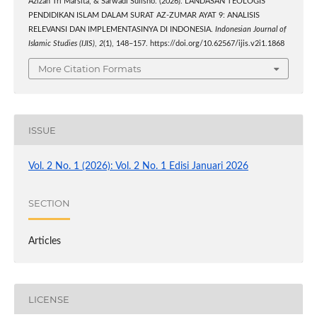
Azizah Tri Marsita, & Sarwadi Sulisno. (2026). LANDASAN TEOLOGIS
PENDIDIKAN ISLAM DALAM SURAT AZ-ZUMAR AYAT 9: ANALISIS
RELEVANSI DAN IMPLEMENTASINYA DI INDONESIA.
Indonesian Journal of
Islamic Studies (IJIS)
,
2
(1), 148–157. https://doi.org/10.62567/ijis.v2i1.1868
More Citation Formats
ISSUE
Vol. 2 No. 1 (2026): Vol. 2 No. 1 Edisi Januari 2026
SECTION
Articles
LICENSE