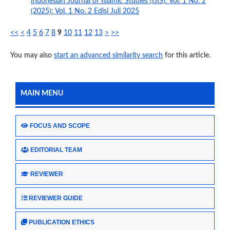
Indonesian Journal of Islamic Studies (IJIS): Vol. 1 No. 2
(2025): Vol. 1 No. 2 Edisi Juli 2025
<<
<
4
5
6
7
8
9
10
11
12
13
>
>>
You may also
start an advanced similarity search
for this article.
MAIN MENU
FOCUS AND SCOPE
EDITORIAL TEAM
REVIEWER
REVIEWER GUIDE
PUBLICATION ETHICS