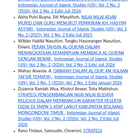
Indonesian Journal of Islamic Studies (IJIS): Vol. 2 No. 2
(2026): Vol. 2 No. 2 Edisi Juli 2026
Aisha Putri Buana, Siti Masyithoh,
NILAI-NILAI ADAB
MURID DAN GURU MENURUT PEMIKIRAN KH. HASYIM
ASY’ARI
,
Indonesian Journal of Islamic Studies (IJIS): Vol. 1
No. 2 (2025): Vol. 1 No. 2 Edisi Juli 2025
Wildan Habibi Nasution, Tongku Hasonangan Nasution,
Elviani,
PERAN TAHSIN AL-QUR’AN DALAM
MENINGKATKAN KEMAMPUAN MEMBACA AL-QUR’AN
DENGAN BENAR
,
Indonesian Journal of Islamic Studies
(IJIS): Vol. 2 No. 2 (2026): Vol. 2 No. 2 Edisi Juli 2026
Wahyu Ananda. A,
QANA’AH DALAM AL-QUR`AN (KAJIAN
TAFSIR TEMATIK)
,
Indonesian Journal of Islamic Studies
(IJIS): Vol. 2 No. 1 (2026): Vol. 2 No. 1 Edisi Januari 2026
Zuzanna Ramlah Wua, Khoirul Anwar, Toha Makhshun,
STRATEGI PENGEMBANGAN NIIAI-NILAI BUDAYA
RELIGIUS DALAM MEMBANGUN KARAKTER PESERTA
DIDIK DI SMPN 1 ATAP LANUT KABUPATEN BOLAANG
MONGONDOW TIMUR
,
Indonesian Journal of Islamic
Studies (IJIS): Vol. 2 No. 2 (2026): Vol. 2 No. 2 Edisi Juli
2026
Rano Firdaus, Samsudin, Choeroni,
STRATEGI