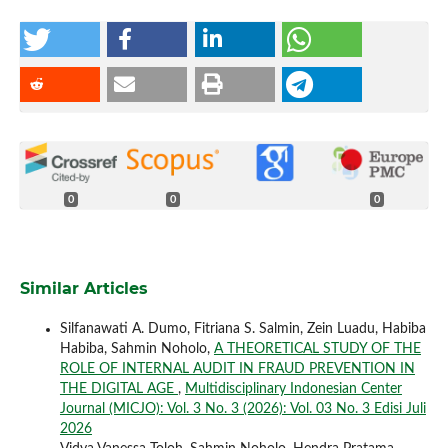
0
0
0
Similar Articles
Silfanawati A. Dumo, Fitriana S. Salmin, Zein Luadu, Habiba
Habiba, Sahmin Noholo,
A THEORETICAL STUDY OF THE
ROLE OF INTERNAL AUDIT IN FRAUD PREVENTION IN
THE DIGITAL AGE
,
Multidisciplinary Indonesian Center
Journal (MICJO): Vol. 3 No. 3 (2026): Vol. 03 No. 3 Edisi Juli
2026