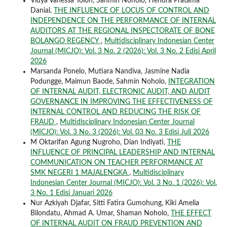
Vidya Vanessa Toloh, Sahmin Noholo, Hendra Pratama
Danial,
THE INFLUENCE OF LOCUS OF CONTROL AND
INDEPENDENCE ON THE PERFORMANCE OF INTERNAL
AUDITORS AT THE REGIONAL INSPECTORATE OF BONE
BOLANGO REGENCY
,
Multidisciplinary Indonesian Center
Journal (MICJO): Vol. 3 No. 2 (2026): Vol. 3 No. 2 Edisi April
2026
Marsanda Ponelo, Mutiara Nandiva, Jasmine Nadia
Podungge, Maimun Baode, Sahmin Noholo,
INTEGRATION
OF INTERNAL AUDIT, ELECTRONIC AUDIT, AND AUDIT
GOVERNANCE IN IMPROVING THE EFFECTIVENESS OF
INTERNAL CONTROL AND REDUCING THE RISK OF
FRAUD
,
Multidisciplinary Indonesian Center Journal
(MICJO): Vol. 3 No. 3 (2026): Vol. 03 No. 3 Edisi Juli 2026
M Oktarifan Agung Nugroho, Dian Indiyati,
THE
INFLUENCE OF PRINCIPAL LEADERSHIP AND INTERNAL
COMMUNICATION ON TEACHER PERFORMANCE AT
SMK NEGERI 1 MAJALENGKA
,
Multidisciplinary
Indonesian Center Journal (MICJO): Vol. 3 No. 1 (2026): Vol.
3 No. 1 Edisi Januari 2026
Nur Azkiyah Djafar, Sitti Fatira Gumohung, Kiki Amelia
Bilondatu, Ahmad A. Umar, Shaman Noholo,
THE EFFECT
OF INTERNAL AUDIT ON FRAUD PREVENTION AND