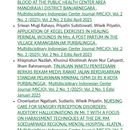
BLOOD AT THE PUBLIC HEALTH CENTER AREA
MANDIRAJA I DISTRICT BANJARNEGARA
,
Multidisciplinary Indonesian Center Journal (MICJO): Vol. 2
No. 2 (2025): Vol. 2 No. 2 Edisi April 2025
Sriwan Mugi Rahayu, Priyatin Sulistiowati, Wiwik Priyatin,
APPLICATION OF KEGEL EXERCISES IN HEALING
PERINEAL WOUNDS IN Mrs. A POST PARTUM IN THE
VILLAGE KARANGBANJAR PURBALINGGA
,
Multidisciplinary Indonesian Center Journal (MICJO): Vol. 2
No. 2 (2025): Vol. 2 No. 2 Edisi April 2025
Khiqmatun Nazilah, Khusnul Khotimah Arum Nur Cahyanti,
Ilham Rahmansyah,
TINJAUAN WAKTU PENYEDIAAN
BERKAS REKAM MEDIS RAWAT JALAN BERDASARKAN
STANDAR PELAYANAN MINIMAL (SPM) DI RS X KOTA
PURBALINGGA
,
Multidisciplinary Indonesian Center
Journal (MICJO): Vol. 2 No. 1 (2025): Vol. 2 No. 1 Edisi
Januari 2025
Choeriyatun Ngatiyah, Sudiarto, Wiwik Priyatin,
NURSING
CARE FOR SENSORY PERCEPTION DISORDERS:
AUDITORY HALLUCINATIONS IN Mr. T WITH A FOCUS
ON HARASSMENT TECHNIQUES AT THE DR. RM.
SOEDJARWADI REGIONAL MENTAL HOSPITAL, KLATEN
,