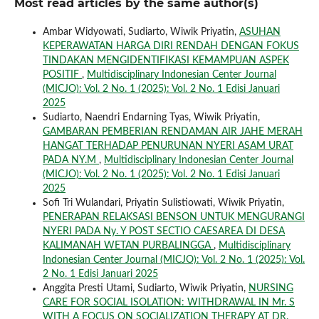
Most read articles by the same author(s)
Ambar Widyowati, Sudiarto, Wiwik Priyatin,
ASUHAN
KEPERAWATAN HARGA DIRI RENDAH DENGAN FOKUS
TINDAKAN MENGIDENTIFIKASI KEMAMPUAN ASPEK
POSITIF
,
Multidisciplinary Indonesian Center Journal
(MICJO): Vol. 2 No. 1 (2025): Vol. 2 No. 1 Edisi Januari
2025
Sudiarto, Naendri Endarning Tyas, Wiwik Priyatin,
GAMBARAN PEMBERIAN RENDAMAN AIR JAHE MERAH
HANGAT TERHADAP PENURUNAN NYERI ASAM URAT
PADA NY.M
,
Multidisciplinary Indonesian Center Journal
(MICJO): Vol. 2 No. 1 (2025): Vol. 2 No. 1 Edisi Januari
2025
Sofi Tri Wulandari, Priyatin Sulistiowati, Wiwik Priyatin,
PENERAPAN RELAKSASI BENSON UNTUK MENGURANGI
NYERI PADA Ny. Y POST SECTIO CAESAREA DI DESA
KALIMANAH WETAN PURBALINGGA
,
Multidisciplinary
Indonesian Center Journal (MICJO): Vol. 2 No. 1 (2025): Vol.
2 No. 1 Edisi Januari 2025
Anggita Presti Utami, Sudiarto, Wiwik Priyatin,
NURSING
CARE FOR SOCIAL ISOLATION: WITHDRAWAL IN Mr. S
WITH A FOCUS ON SOCIALIZATION THERAPY AT DR.