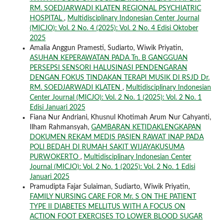
RM. SOEDJARWADI KLATEN REGIONAL PSYCHIATRIC
HOSPITAL
,
Multidisciplinary Indonesian Center Journal
(MICJO): Vol. 2 No. 4 (2025): Vol. 2 No. 4 Edisi Oktober
2025
Amalia Anggun Pramesti, Sudiarto, Wiwik Priyatin,
ASUHAN KEPERAWATAN PADA Tn. B GANGGUAN
PERSEPSI SENSORI HALUSINASI PENDENGARAN
DENGAN FOKUS TINDAKAN TERAPI MUSIK DI RSJD Dr.
RM. SOEDJARWADI KLATEN
,
Multidisciplinary Indonesian
Center Journal (MICJO): Vol. 2 No. 1 (2025): Vol. 2 No. 1
Edisi Januari 2025
Fiana Nur Andriani, Khusnul Khotimah Arum Nur Cahyanti,
Ilham Rahmansyah,
GAMBARAN KETIDAKLENGKAPAN
DOKUMEN REKAM MEDIS PASIEN RAWAT INAP PADA
POLI BEDAH DI RUMAH SAKIT WIJAYAKUSUMA
PURWOKERTO
,
Multidisciplinary Indonesian Center
Journal (MICJO): Vol. 2 No. 1 (2025): Vol. 2 No. 1 Edisi
Januari 2025
Pramudipta Fajar Sulaiman, Sudiarto, Wiwik Priyatin,
FAMILY NURSING CARE FOR Mr. S ON THE PATIENT
TYPE II DIABETES MELLITUS WITH A FOCUS ON
ACTION FOOT EXERCISES TO LOWER BLOOD SUGAR