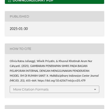
DOWNLOAD/LIHAT PDF
PUBLISHED
2025-01-30
HOW TO CITE
Olivia Ratna Julianggi, Wiwik Priyatin, & Khusnul Khotimah Arum Nur
Cahyanti. (2025). GAMBARAN PENERAPAN SIMRS PADA BAGIAN
PELAPORAN INTERNAL DENGAN MENGGUNAKAN PENDEKATAN
MODEL 5M DI RUMAH SAKIT X.
Multidisciplinary Indonesian Center Journal
(MICJO)
,
2
(1), 655–664. https://doi.org/10.62567/micjo.v2i1.479
More Citation Formats