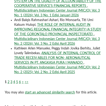
SYSTEM ON THE QUALITY OF ACCOUNTABILITY OF THE
COOPERATIVE SERVICE'S FINANCIAL REPORTS
,
Multidisciplinary Indonesian Center Journal (MICJO): Vol. 3
No. 1 (2026): Vol. 3 No. 1 Edisi Januari 2026
Andi Balqis Rahmashari Ashari, Rio Monoarfa, Titi Umi
Kalsum Hulopi,
THE ROLE OF INTERNAL AUDIT IN
IMPROVING REGIONAL FINANCIAL INTEGRITY (A STUDY
OF THE GORONTALO PROVINCIAL INSPECTORATE)
,
Multidisciplinary Indonesian Center Journal (MICJO): Vol. 3
No. 2 (2026): Vol. 3 No. 2 Edisi April 2026
Kathleen Arlen Manueke, Peggy Indah Jovika Berhitu, Juliet
Lovely Talimbekas,
ANALYSIS OF INTERNAL CONTROL OF
TRADE RECEIV ABLES FOR NON- AERONAUTICAL
SERVICES IN PT. ANGKASA PURA I MANADO
,
Multidisciplinary Indonesian Center Journal (MICJO): Vol. 2
No. 2 (2025): Vol. 2 No. 2 Edisi April 2025
1
2
3
4
5
6
>
>>
You may also
start an advanced similarity search
for this article.