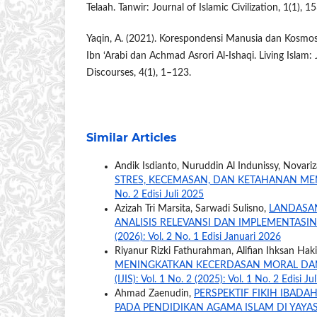
Telaah. Tanwir: Journal of Islamic Civilization, 1(1), 
Yaqin, A. (2021). Korespondensi Manusia dan Kosmo
Ibn ‘Arabi dan Achmad Asrori Al-Ishaqi. Living Islam: 
Discourses, 4(1), 1–123.
Similar Articles
Andik Isdianto, Nuruddin Al Indunissy, Novariza
STRES, KECEMASAN, DAN KETAHANAN M
No. 2 Edisi Juli 2025
Azizah Tri Marsita, Sarwadi Sulisno,
LANDASAN
ANALISIS RELEVANSI DAN IMPLEMENTASI
(2026): Vol. 2 No. 1 Edisi Januari 2026
Riyanur Rizki Fathurahman, Alifian Ihksan Hak
MENINGKATKAN KECERDASAN MORAL DAN 
(IJIS): Vol. 1 No. 2 (2025): Vol. 1 No. 2 Edisi Ju
Ahmad Zaenudin,
PERSPEKTIF FIKIH IBAD
PADA PENDIDIKAN AGAMA ISLAM DI YAY