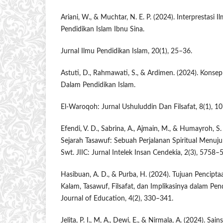
Ariani, W., & Muchtar, N. E. P. (2024). Interprestasi
Pendidikan Islam Ibnu Sina.
Jurnal Ilmu Pendidikan Islam, 20(1), 25–36.
Astuti, D., Rahmawati, S., & Ardimen. (2024). Konsep 
Dalam Pendidikan Islam.
El-Waroqoh: Jurnal Ushuluddin Dan Filsafat, 8(1), 1
Efendi, V. D., Sabrina, A., Ajmain, M., & Humayroh, S
Sejarah Tasawuf: Sebuah Perjalanan Spiritual Menuj
Swt. JIIC: Jurnal Intelek Insan Cendekia, 2(3), 5758–
Hasibuan, A. D., & Purba, H. (2024). Tujuan Pencipta
Kalam, Tasawuf, Filsafat, dan Implikasinya dalam Pe
Journal of Education, 4(2), 330–341.
Jelita, P. I., M, A., Dewi, E., & Nirmala, A. (2024). Sains