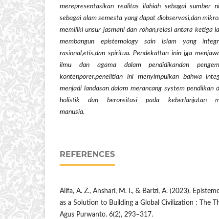
merepresentasikan realitas ilahiah sebagai sumber 
sebagai alam semesta yang dapat diobservasi,dan mikr
memiliki unsur jasmani dan rohan,relasi antara ketiga l
membangun epistemology sain islam yang integr
rasional,etis,dan spiritua. Pendekattan inin jga menja
ilmu dan agama dalam pendidikandan pengem
kontenporer.penelitian ini menyimpulkan bahwa inte
menjadi landasan dalam merancang system pendiikan 
holistik dan beroreitasi pada keberlanjutan 
manus
REFERENCES
Alifa, A. Z., Anshari, M. I., & Barizi, A. (2023). Episte
as a Solution to Building a Global Civilization : The
Agus Purwanto. 6(2), 293–317.