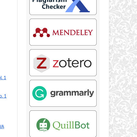
l. 1
o. 1
WA