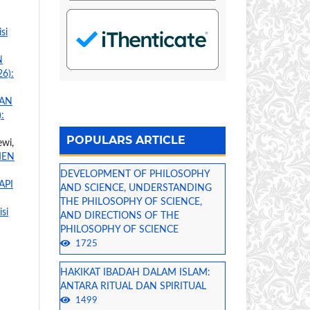
si
N
26):
RAN
):
POPULARS ARTICLE
ewi,
MEN
DEVELOPMENT OF PHILOSOPHY
API
AND SCIENCE, UNDERSTANDING
THE PHILOSOPHY OF SCIENCE,
isi
AND DIRECTIONS OF THE
PHILOSOPHY OF SCIENCE
1725
HAKIKAT IBADAH DALAM ISLAM:
ANTARA RITUAL DAN SPIRITUAL
1499