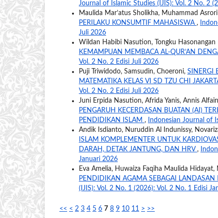
Journal of Islamic Studies (IJIS): Vol. 2 No. 2 (
Maulida Mar’atus Sholikha, Muhammad Asrori 
PERILAKU KONSUMTIF MAHASISWA
,
Indone
Juli 2026
Wildan Habibi Nasution, Tongku Hasonangan N
KEMAMPUAN MEMBACA AL-QUR’AN DEN
Vol. 2 No. 2 Edisi Juli 2026
Puji Triwidodo, Samsudin, Choeroni,
SINERGI
MATEMATIKA KELAS VI SD TZU CHI JAKAR
Vol. 2 No. 2 Edisi Juli 2026
Juni Erpida Nasution, Afrida Yanis, Annis Alf
PENGARUH KECERDASAN BUATAN (AI) TE
PENDIDIKAN ISLAM
,
Indonesian Journal of Is
Andik Isdianto, Nuruddin Al Indunissy, Novariz
ISLAM KOMPLEMENTER UNTUK KARDIOVA
DARAH, DETAK JANTUNG, DAN HRV
,
Indone
Januari 2026
Eva Amelia, Huwaiza Faqiha Maulida Hidayat, 
PENDIDIKAN AGAMA SEBAGAI LANDASAN
(IJIS): Vol. 2 No. 1 (2026): Vol. 2 No. 1 Edisi J
<<
<
2
3
4
5
6
7
8
9
10
11
>
>>