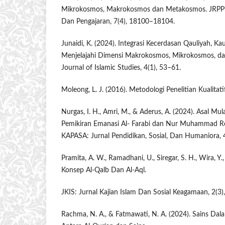
Mikrokosmos, Makrokosmos dan Metakosmos. JRPP: 
Dan Pengajaran, 7(4), 18100–18104.
Junaidi, K. (2024). Integrasi Kecerdasan Qauliyah, Ka
Menjelajahi Dimensi Makrokosmos, Mikrokosmos, da
Journal of Islamic Studies, 4(1), 53–61.
Moleong, L. J. (2016). Metodologi Penelitian Kualitat
Nurgas, I. H., Amri, M., & Aderus, A. (2024). Asal M
Pemikiran Emanasi Al- Farabi dan Nur Muhammad Re
KAPASA: Jurnal Pendidikan, Sosial, Dan Humaniora, 
Pramita, A. W., Ramadhani, U., Siregar, S. H., Wira, Y.,
Konsep Al-Qalb Dan Al-Aql.
JKIS: Jurnal Kajian Islam Dan Sosial Keagamaan, 2(3
Rachma, N. A., & Fatmawati, N. A. (2024). Sains Da