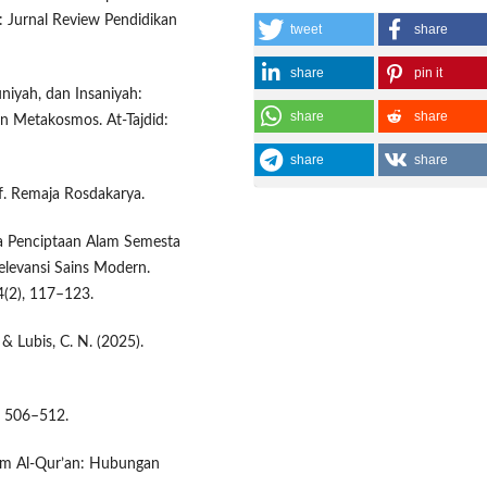
Jurnal Review Pendidikan
tweet
share
share
pin it
uniyah, dan Insaniyah:
share
share
n Metakosmos. At-Tajdid:
share
share
if. Remaja Rosdakarya.
ula Penciptaan Alam Semesta
levansi Sains Modern.
4(2), 117–123.
 & Lubis, C. N. (2025).
), 506–512.
lam Al-Qur’an: Hubungan