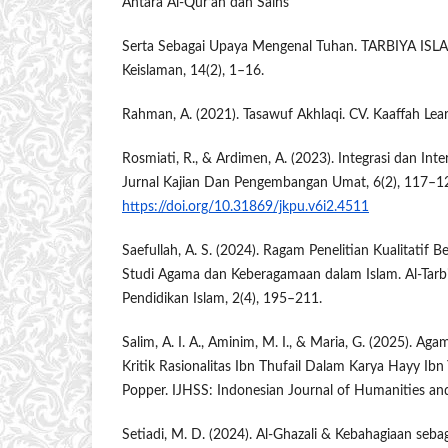
Antara Al-Qur’an dan Sains
Serta Sebagai Upaya Mengenal Tuhan. TARBIYA ISLA
Keislaman, 14(2), 1–16.
Rahman, A. (2021). Tasawuf Akhlaqi. CV. Kaaffah Lear
Rosmiati, R., & Ardimen, A. (2023). Integrasi dan Inte
Jurnal Kajian Dan Pengembangan Umat, 6(2), 117–1
https://doi.org/10.31869/jkpu.v6i2.4511
Saefullah, A. S. (2024). Ragam Penelitian Kualitatif 
Studi Agama dan Keberagamaan dalam Islam. Al-Tarbi
Pendidikan Islam, 2(4), 195–211.
Salim, A. I. A., Aminim, M. I., & Maria, G. (2025). A
Kritik Rasionalitas Ibn Thufail Dalam Karya Hayy Ibn 
Popper. IJHSS: Indonesian Journal of Humanities and 
Setiadi, M. D. (2024). Al-Ghazali & Kebahagiaan seba