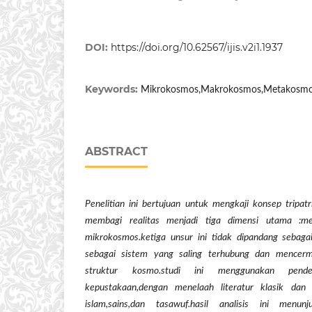
DOI:
https://doi.org/10.62567/ijis.v2i1.1937
Keywords:
Mikrokosmos,Makrokosmos,Metakosmos,s
ABSTRACT
Penelitian ini bertujuan untuk mengkaji konsep tripatr
membagi realitas menjadi tiga dimensi utama :m
mikrokosmos.ketiga unsur ini tidak dipandang sebagai
sebagai sistem yang saling terhubung dan mencer
struktur kosmo.studi ini menggunakan pendek
kepustakaan,dengan menelaah literatur klasik dan k
islam,sains,dan tasawuf.hasil analisis ini men