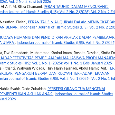
2026): Vol. 2 No. 2 Edisi Juli 2026
Al-Arif, M. Rikza Chamami,
PERAN TAUHID DALAM MENGURANGI
sian Journal of Islamic Studies (IJIS): Vol. 2 No. 2 (2026): Vol. 2 No. 2 Edi
asution, Elviani,
PERAN TAHSIN AL-QUR’AN DALAM MENINGKATKA
GAN BENAR
,
Indonesian Journal of Islamic Studies (IJIS): Vol. 2 No. 2 (20
 BUDAYA HUMANIS DAN PENDIDIKAN AKHLAK DALAM PEMBELAJA
TA UTARA
,
Indonesian Journal of Islamic Studies (IJIS): Vol. 2 No. 2 (2026
aina, Dwi Ramadanti, Muhammad Khoirul Imam, Rospita Desriani, Sintia D
RHADAP EFEKTIVITAS PEMBELAJARAN MAHASISWA PRODI MANAJE
lamic Studies (IJIS): Vol. 1 No. 1 (2025): Vol. 1 No. 1 Edisi Januari 2025
a Fitrianti, Wahyudi Widada, Thry Harry Fajariadi, Abdul Hamid Arif,
TER
SKULAR: PENGARUH BEKAM DAN RUQYAH TERHADAP TEKANAN
sian Journal of Islamic Studies (IJIS): Vol. 2 No. 1 (2026): Vol. 2 No. 1 Ed
Nabila Syahir, Dede Zubaidah,
PERSEPSI ORANG TUA MENGENAI
 PEMBENTUKAN AKHLAK ANAK
,
Indonesian Journal of Islamic Studies
anuari 2026