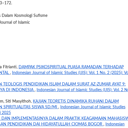
153–172.
s Dalam Kosmologi Sufisme
Journal of Islamic
 Fitrianti,
DAMPAK PSIKOSPIRITUAL PUASA RAMADAN TERHADAP
ENTAL
,
Indonesian Journal of Islamic Studies (IJIS): Vol. 1 No. 2 (2025): Vo
 TEOLOGIS PENDIDIKAN ISLAM DALAM SURAT AZ-ZUMAR AYAT 9:
NYA DI INDONESIA
,
Indonesian Journal of Islamic Studies (IJIS): Vol. 2 N
im, Siti Masyithoh,
KAJIAN TEORETIS DINAMIKA RUHANI DALAM
SPIRITUALITAS SISWA SD/MI
,
Indonesian Journal of Islamic Studies
li 2025
AH DAN IMPLEMENTASINYA DALAM PRAKTIK KEAGAMAAN MAHASIS
ASAN PENDIDIKAN DAI HIDAYATULLAH CIOMAS BOGOR
,
Indonesian