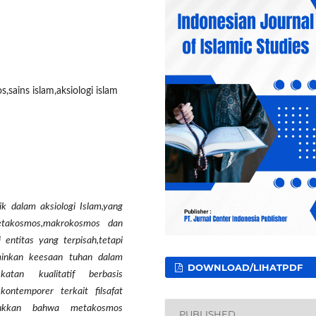
ains islam,aksiologi islam
ik dalam aksiologi Islam,yang
etakosmos,makrokosmos dan
 entitas yang terpisah,tetapi
minkan keesaan tuhan dalam
DOWNLOAD/LIHATPDF
atan kualitatif berbasis
ontemporer terkait filsafat
unjukkan bahwa metakosmos
PUBLISHED