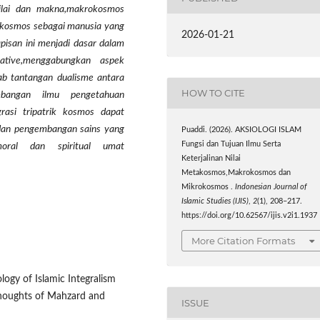
nilai dan makna,makrokosmos
okosmos sebagai manusia yang
2026-01-21
apisan ini menjadi dasar dalam
ative,menggabungkan aspek
wab tantangan dualisme antara
HOW TO CITE
bangan ilmu pengetahuan
grasi tripatrik kosmos dapat
dan pengembangan sains yang
Puaddi. (2026). AKSIOLOGI ISLAM
Fungsi dan Tujuan Ilmu Serta
moral dan spiritual umat
Keterjalinan Nilai
ia.
Metakosmos,Makrokosmos dan
Mikrokosmos .
Indonesian Journal of
Islamic Studies (IJIS)
,
2
(1), 208–217.
https://doi.org/10.62567/ijis.v2i1.1937
More Citation Formats
mology of Islamic Integralism
 Thoughts of Mahzard and
ISSUE