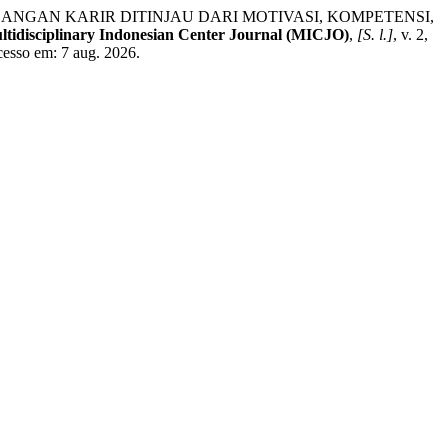
ANGAN KARIR DITINJAU DARI MOTIVASI, KOMPETENSI,
ltidisciplinary Indonesian Center Journal (MICJO)
,
[S. l.]
, v. 2,
cesso em: 7 aug. 2026.