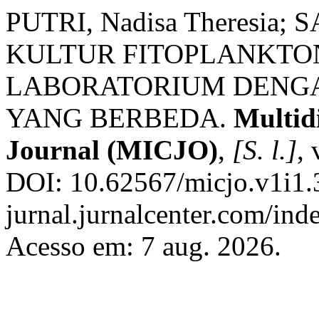
PUTRI, Nadisa Theresia;
KULTUR FITOPLANKTON 
LABORATORIUM DENG
YANG BERBEDA.
Multid
Journal (MICJO)
,
[S. l.]
, 
DOI: 10.62567/micjo.v1i1.3
jurnal.jurnalcenter.com/ind
Acesso em: 7 aug. 2026.