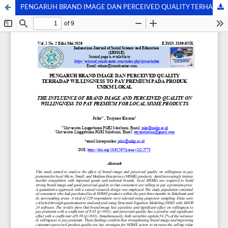
PENGARUH BRAND IMAGE DAN PERCEIVED QUALITY TERHADAP WILLINGNESS TO PAY PREMIUM PADA PRODUK UMKM LOKAL