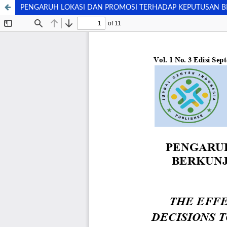
PENGARUH LOKASI DAN PROMOSI TERHADAP KEPUTUSAN B