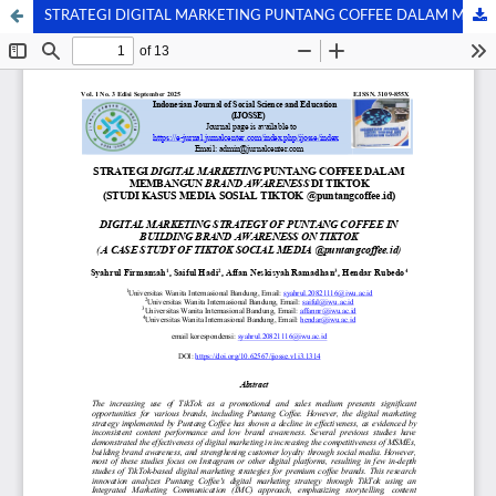
STRATEGI DIGITAL MARKETING PUNTANG COFFEE DALAM MEMBANGUN BRAND AWARENESS DI TIKTOK (Studi Kasus Media Sosial TikTok @puntangcoffee.id)