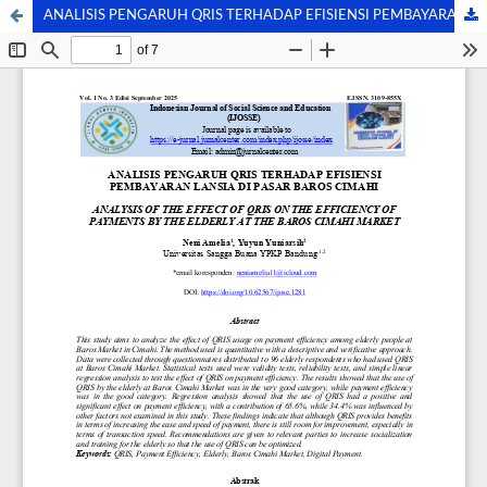
ANALISIS PENGARUH QRIS TERHADAP EFISIENSI PEMBAYARAN LANSIA DI PASAR BAROS CIMAHI