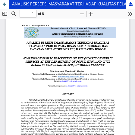
ANALISIS PERSEPSI MASYARAKAT TERHADAP KUALITAS PELAYANAN PUBLIK PADA DINAS KEPENDUDUKAN DAN CATATAN SIPIL (DISDUKCAPIL) KABUPATEN BOGOR