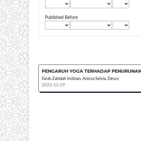
Published Before
PENGARUH YOGA TERHADAP PENURUNAN 
Farah Zahidah Imtinan, Anisya Selvia, Dessy
2025-12-29