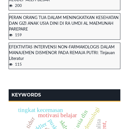
200
PERAN ORANG TUA DALAM MENINGKATKAN KESEHATAN
DAN GIZI ANAK USIA DINI DI RA UMDI AL MAEMUNAH
PAREPARE
159
EFEKTIVITAS INTERVENSI NON-FARMAKOLOGIS DALAM
MANAJEMEN DISMENOR PADA REMAJA PUTRI: Tinjauan
Literatur
115
KEYWORDS
tingkat kecemasan
anak usia din
motivasi belajar
skdr
toddler