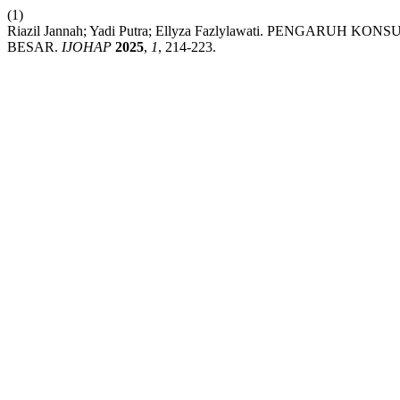
(1)
Riazil Jannah; Yadi Putra; Ellyza Fazlylawati. PENG
BESAR.
IJOHAP
2025
,
1
, 214-223.