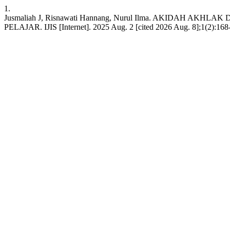
1.
Jusmaliah J, Risnawati Hannang, Nurul Ilma. AKID
PELAJAR. IJIS [Internet]. 2025 Aug. 2 [cited 2026 Aug. 8];1(2):168-74