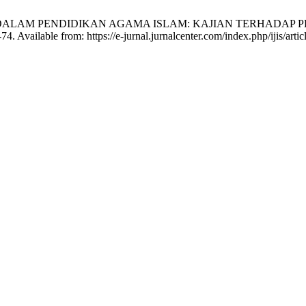
AH AKHLAK DALAM PENDIDIKAN AGAMA ISLAM: KAJIAN TER
. Available from: https://e-jurnal.jurnalcenter.com/index.php/ijis/arti